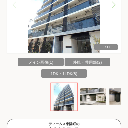
1
/
11
メイン画像(1)
外観・共用部(2)
1DK・1LDK(8)
ディームス東陽町の