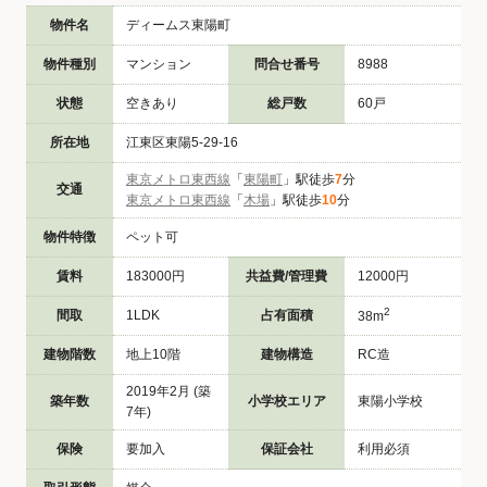
物件名
ディームス東陽町
物件種別
マンション
問合せ番号
8988
状態
空きあり
総戸数
60戸
所在地
江東区東陽5-29-16
東京メトロ東西線
「
東陽町
」駅徒歩
7
分
交通
東京メトロ東西線
「
木場
」駅徒歩
10
分
物件特徴
ペット可
賃料
183000円
共益費/管理費
12000円
2
間取
1LDK
占有面積
38m
建物階数
地上10階
建物構造
RC造
2019年2月 (築
築年数
小学校エリア
東陽小学校
7年)
保険
要加入
保証会社
利用必須