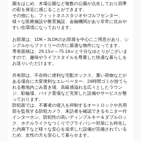
園をはじめ、木場公園など複数の公園が点在しており四季
の彩を身近に感じることができます。
その他にも、フィットネススタジオやゴルフセンター、
様々な医療施設や教育施設、金融機関があり非常に住みや
すい住環境になっております。
お部屋は、1DK～3LDKのお部屋を中心にご用意があり、シ
ングルからファミリーの方に最適な物件になってます。
専有面積は、29.13㎡～75.18㎡と十分なゆとりがございま
すので、趣味やライフスタイルを尊重した快適な暮らしを
お送りいただけます。
共有部は、不在時に便利な宅配ボックス、重い荷物などが
ある場合に大変便利なエレベーター、24時間ゴミが捨てら
れる敷地内ごみ置き場、高級感溢れる広々としたラウン
ジ、駐輪場、バイク置場など充実した設備やサービスが整
っております。
防犯面では、不審者の侵入を抑制するオートロックや共用
部を監視する防犯カメラ、来訪者を確認できるモニター付
インターホン、防犯性の高いディンプルキー＆ダブルロッ
ク、ホテルライクなつくりでプライバシー対策にも特化し
た内廊下など様々な安心を追求した設備が完備されている
ため、女性の方も安心して暮らせます。