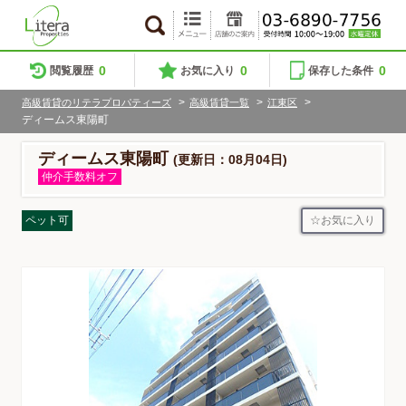
0
0
0
閲覧履歴
お気に入り
保存した条件
>
>
>
高級賃貸のリテラプロパティーズ
高級賃貸一覧
江東区
ディームス東陽町
ディームス東陽町
(更新日：08月04日)
仲介手数料オフ
お気に入り
ペット可