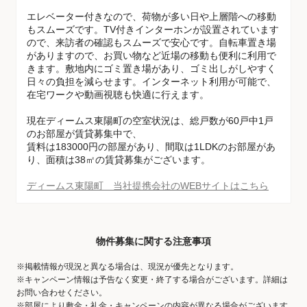
エレベーター付きなので、荷物が多い日や上層階への移動
もスムーズです。TV付きインターホンが設置されています
ので、来訪者の確認もスムーズで安心です。自転車置き場
がありますので、お買い物など近場の移動も便利に利用で
きます。敷地内にゴミ置き場があり、ゴミ出しがしやすく
日々の負担を減らせます。インターネット利用が可能で、
在宅ワークや動画視聴も快適に行えます。
現在ディームス東陽町の空室状況は、総戸数が60戸中1戸
のお部屋が賃貸募集中で、
賃料は183000円の部屋があり、間取は1LDKのお部屋があ
り、面積は38㎡の賃貸募集がございます。
ディームス東陽町 当社提携会社のWEBサイトはこちら
物件募集に関する注意事項
※掲載情報が現況と異なる場合は、現況が優先となります。
※キャンペーン情報は予告なく変更・終了する場合がございます。詳細は
お問い合わせください。
※部屋により敷金・礼金・キャンペーンの内容が異なる場合がございます