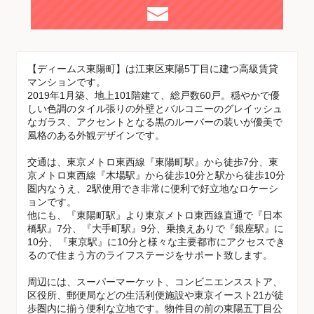
【ディームス東陽町】は江東区東陽5丁目に建つ高級賃貸
マンションです。
2019年1月築、地上101階建て、総戸数60戸。穏やかで優
しい色調のタイル張りの外壁とバルコニーのグレイッシュ
なガラス、アクセントとなる黒のルーバーの装いが優美で
風格のある外観デザインです。
交通は、東京メトロ東西線『東陽町駅』から徒歩7分、東
京メトロ東西線『木場駅』から徒歩10分と駅から徒歩10分
圏内なうえ、2駅使用でき非常に便利で好立地なロケーシ
ョンです。
他にも、『東陽町駅』より東京メトロ東西線直通で『日本
橋駅』7分、『大手町駅』9分、乗換えありで『銀座駅』に
10分、『東京駅』に10分と様々な主要都市にアクセスでき
るので住まう方のライフステージをサポート致します。
周辺には、スーパーマーケット、コンビニエンスストア、
区役所、郵便局などの生活利便施設や東京イースト21が徒
歩圏内に揃う便利な立地です。物件目の前の東陽五丁目公