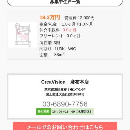
募集中住戸一覧
18.3万円
管理費
12,000円
敷金
/
礼金
1.0ヶ月
/
1.0ヶ月
仲介手数料
0.0ヶ月
フリーレント
0.0ヶ月
所在階
3階
間取り
1LDK +WIC
2
38m
面積
CreaVision 麻布本店
東京都港区麻布十番1-7-1-6F
国土交通大臣(1)第10590号
03-6890-7756
受付時間
10：00～19：00【水曜定休】