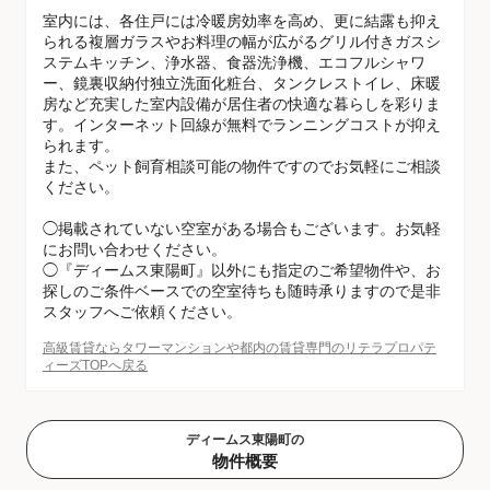
室内には、各住戸には冷暖房効率を高め、更に結露も抑え
られる複層ガラスやお料理の幅が広がるグリル付きガスシ
ステムキッチン、浄水器、食器洗浄機、エコフルシャワ
ー、鏡裏収納付独立洗面化粧台、タンクレストイレ、床暖
房など充実した室内設備が居住者の快適な暮らしを彩りま
す。インターネット回線が無料でランニングコストが抑え
られます。
また、ペット飼育相談可能の物件ですのでお気軽にご相談
ください。
◯掲載されていない空室がある場合もございます。お気軽
にお問い合わせください。
◯『ディームス東陽町』以外にも指定のご希望物件や、お
探しのご条件ベースでの空室待ちも随時承りますので是非
スタッフへご依頼ください。
高級賃貸ならタワーマンションや都内の賃貸専門のリテラプロパテ
ィーズTOPへ戻る
ディームス東陽町の
物件概要