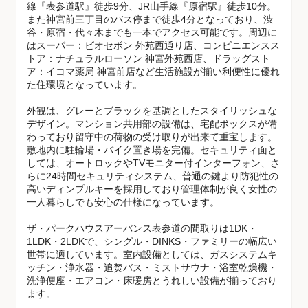
線『表参道駅』徒歩9分、JR山手線『原宿駅』徒歩10分。
また神宮前三丁目のバス停まで徒歩4分となっており、渋
谷・原宿・代々木までも一本でアクセス可能です。周辺に
はスーパー：ビオセボン 外苑西通り店、コンビニエンスス
トア：ナチュラルローソン 神宮外苑西店、ドラッグスト
ア：イコマ薬局 神宮前店など生活施設が揃い利便性に優れ
た住環境となっています。
外観は、グレーとブラックを基調としたスタイリッシュな
デザイン。マンション共用部の設備は、宅配ボックスが備
わっており留守中の荷物の受け取りが出来て重宝します。
敷地内に駐輪場・バイク置き場を完備。セキュリティ面と
しては、オートロックやTVモニター付インターフォン、さ
らに24時間セキュリティシステム、普通の鍵より防犯性の
高いディンプルキーを採用しており管理体制が良く女性の
一人暮らしでも安心の仕様になっています。
ザ・パークハウスアーバンス表参道の間取りは1DK・
1LDK・2LDKで、シングル・DINKS・ファミリーの幅広い
世帯に適しています。室内設備としては、ガスシステムキ
ッチン・浄水器・追焚バス・ミストサウナ・浴室乾燥機・
洗浄便座・エアコン・床暖房とうれしい設備が揃っており
ます。