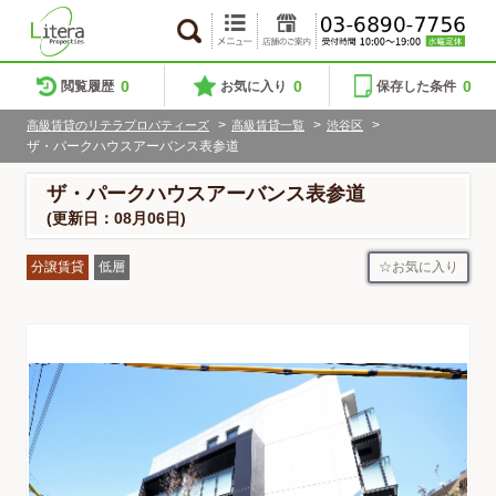
0
0
0
閲覧履歴
お気に入り
保存した条件
>
>
>
高級賃貸のリテラプロパティーズ
高級賃貸一覧
渋谷区
ザ・パークハウスアーバンス表参道
ザ・パークハウスアーバンス表参道
(更新日：08月06日)
お気に入り
分譲賃貸
低層