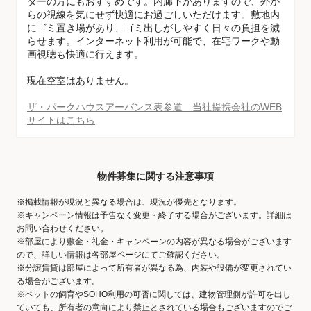
ダーの方にもおすすめです。内廊下がありますので、外か
らの視線を気にせず快適にお過ごしいただけます。敷地内
にゴミ置き場があり、ゴミ出しがしやすく日々の負担を減
らせます。インターネット利用が可能で、在宅ワークや動
画視聴も快適に行えます。
現在空室はありません。
ザ・パークハウスアーバンス表参道 当社提携会社のWEB
サイトはこちら
物件募集に関する注意事項
※掲載情報が現況と異なる場合は、現況が優先となります。
※キャンペーン情報は予告なく変更・終了する場合がございます。詳細は
お問い合わせください。
※部屋により敷金・礼金・キャンペーンの内容が異なる場合がございます
ので、詳しい情報は各部屋ページにてご確認ください。
※分譲賃貸は部屋によって所有者が異なる為、内装や設備が変更されてい
る場合がございます。
※ペットの飼育やSOHO利用の可否に関しては、建物管理側が許可を出し
ていても、所有者の意向により禁止とされている場合もございますのでご