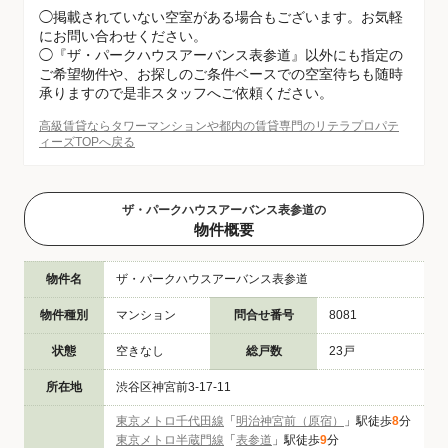
◯掲載されていない空室がある場合もございます。お気軽
にお問い合わせください。
◯『ザ・パークハウスアーバンス表参道』以外にも指定の
ご希望物件や、お探しのご条件ベースでの空室待ちも随時
承りますので是非スタッフへご依頼ください。
高級賃貸ならタワーマンションや都内の賃貸専門のリテラプロパテ
ィーズTOPへ戻る
ザ・パークハウスアーバンス表参道の
物件概要
物件名
ザ・パークハウスアーバンス表参道
物件種別
マンション
問合せ番号
8081
状態
空きなし
総戸数
23戸
所在地
渋谷区神宮前3-17-11
東京メトロ千代田線
「
明治神宮前（原宿）
」駅徒歩
8
分
東京メトロ半蔵門線
「
表参道
」駅徒歩
9
分