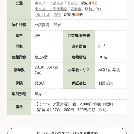
交通
東京メトロ銀座線
「
表参道
」駅徒歩
9
分
東京メトロ千代田線
「
表参道
」駅徒歩
9
分
JR山手線
「
原宿
」駅徒歩
10
分
物件特徴
分譲賃貸 低層
賃料
0円
共益費/管理費
2
間取
占有面積
0m
建物階数
地上6階
建物構造
RC造
2019年3月 (築
築年数
小学校エリア
神宮前小学校
7年)
保険
要加入
保証会社
利用必須
取引形態
媒介
【ミニバイク置き場】3台 2,000円/月額（税別）
備考
【駐輪場】27台 200円～700円/月額（税別）
ザ・パークハウスアーバンス表参道の