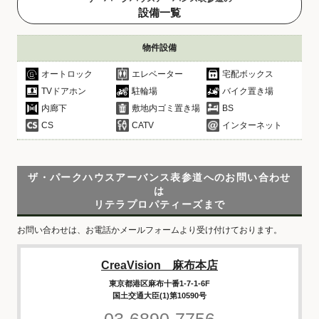
設備一覧
物件設備
オートロック
エレベーター
宅配ボックス
TVドアホン
駐輪場
バイク置き場
内廊下
敷地内ゴミ置き場
BS
CS
CATV
インターネット
ザ・パークハウスアーバンス表参道へのお問い合わせ
は
リテラプロパティーズまで
お問い合わせは、お電話かメールフォームより受け付けております。
CreaVision 麻布本店
東京都港区麻布十番1-7-1-6F
国土交通大臣(1)第10590号