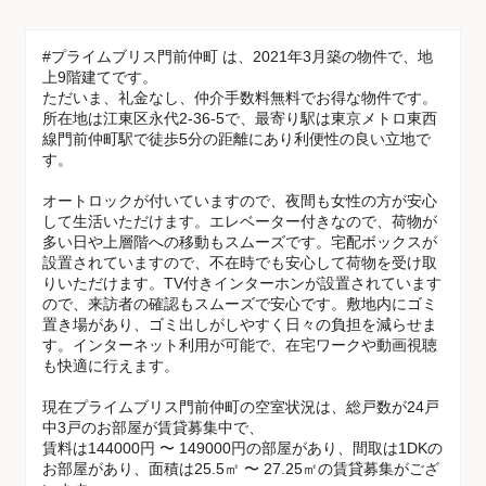
#プライムブリス門前仲町 は、2021年3月築の物件で、地
上9階建てです。
ただいま、礼金なし、仲介手数料無料でお得な物件です。
所在地は江東区永代2-36-5で、最寄り駅は東京メトロ東西
線門前仲町駅で徒歩5分の距離にあり利便性の良い立地で
す。
オートロックが付いていますので、夜間も女性の方が安心
して生活いただけます。エレベーター付きなので、荷物が
多い日や上層階への移動もスムーズです。宅配ボックスが
設置されていますので、不在時でも安心して荷物を受け取
りいただけます。TV付きインターホンが設置されています
ので、来訪者の確認もスムーズで安心です。敷地内にゴミ
置き場があり、ゴミ出しがしやすく日々の負担を減らせま
す。インターネット利用が可能で、在宅ワークや動画視聴
も快適に行えます。
現在プライムブリス門前仲町の空室状況は、総戸数が24戸
中3戸のお部屋が賃貸募集中で、
賃料は144000円 〜 149000円の部屋があり、間取は1DKの
お部屋があり、面積は25.5㎡ 〜 27.25㎡の賃貸募集がござ