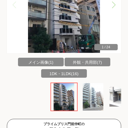
1
/
24
メイン画像(1)
外観・共用部(7)
1DK・1LDK(16)
プライムブリス門前仲町の