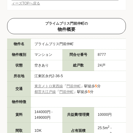
ィーズTOPへ戻る
プライムブリス門前仲町の
物件概要
物件名
プライムブリス門前仲町
物件種別
マンション
問合せ番号
8777
状態
空きあり
総戸数
24戸
所在地
江東区永代2-36-5
東京メトロ東西線
「
門前仲町
」駅徒歩
5
分
交通
都営大江戸線
「
門前仲町
」駅徒歩
5
分
物件特徴
144000円 -
賃料
共益費/管理費
10000円
149000円
2
25.5m
-
間取
1DK
占有面積