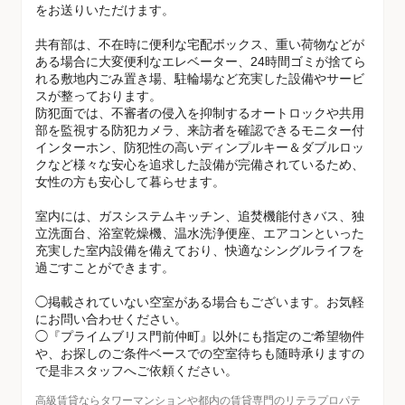
をお送りいただけます。
共有部は、不在時に便利な宅配ボックス、重い荷物などが
ある場合に大変便利なエレベーター、24時間ゴミが捨てら
れる敷地内ごみ置き場、駐輪場など充実した設備やサービ
スが整っております。
防犯面では、不審者の侵入を抑制するオートロックや共用
部を監視する防犯カメラ、来訪者を確認できるモニター付
インターホン、防犯性の高いディンプルキー＆ダブルロッ
クなど様々な安心を追求した設備が完備されているため、
女性の方も安心して暮らせます。
室内には、ガスシステムキッチン、追焚機能付きバス、独
立洗面台、浴室乾燥機、温水洗浄便座、エアコンといった
充実した室内設備を備えており、快適なシングルライフを
過ごすことができます。
◯掲載されていない空室がある場合もございます。お気軽
にお問い合わせください。
◯『プライムブリス門前仲町』以外にも指定のご希望物件
や、お探しのご条件ベースでの空室待ちも随時承りますの
で是非スタッフへご依頼ください。
高級賃貸ならタワーマンションや都内の賃貸専門のリテラプロパテ