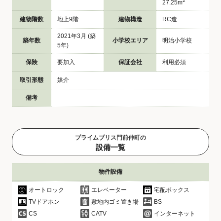
2
27.25m
建物階数
地上9階
建物構造
RC造
2021年3月 (築
築年数
小学校エリア
明治小学校
5年)
保険
要加入
保証会社
利用必須
取引形態
媒介
備考
プライムブリス門前仲町の
設備一覧
物件設備
オートロック
エレベーター
宅配ボックス
TVドアホン
敷地内ゴミ置き場
BS
CS
CATV
インターネット