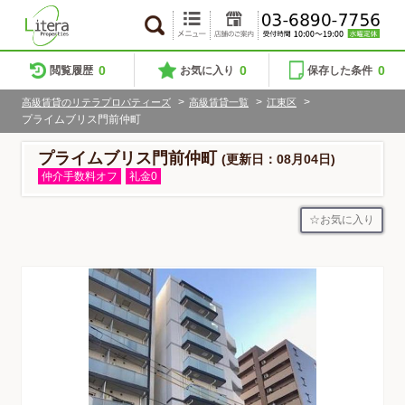
0
0
0
閲覧履歴
お気に入り
保存した条件
>
>
>
高級賃貸のリテラプロパティーズ
高級賃貸一覧
江東区
プライムブリス門前仲町
プライムブリス門前仲町
(更新日：08月04日)
仲介手数料オフ
礼金0
お気に入り