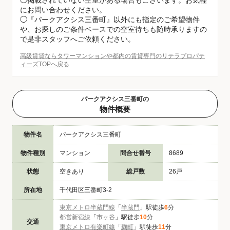
◯掲載されていない空室がある場合もございます。お気軽
にお問い合わせください。
◯『パークアクシス三番町』以外にも指定のご希望物件
や、お探しのご条件ベースでの空室待ちも随時承りますの
で是非スタッフへご依頼ください。
高級賃貸ならタワーマンションや都内の賃貸専門のリテラプロパテ
ィーズTOPへ戻る
パークアクシス三番町の
物件概要
物件名
パークアクシス三番町
物件種別
マンション
問合せ番号
8689
状態
空きあり
総戸数
26戸
所在地
千代田区三番町3-2
東京メトロ半蔵門線
「
半蔵門
」駅徒歩
6
分
都営新宿線
「
市ヶ谷
」駅徒歩
10
分
交通
東京メトロ有楽町線
「
麹町
」駅徒歩
11
分