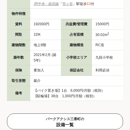
JR中央・総武線
「
市ヶ谷
」駅徒歩
13
分
物件特徴
賃料
192000円
共益費/管理費
15000円
2
間取
1DK
占有面積
30.02m
建物階数
地上9階
建物構造
RC造
2021年2月 (築
築年数
小学校エリア
九段小学校
5年)
保険
要加入
保証会社
利用必須
取引形態
媒介
【バイク置き場】1台 6,000円/月額（税別）
備考
【駐輪場】38台 1,000円/月額（税別）
パークアクシス三番町の
設備一覧