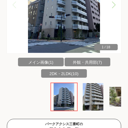
1
/
18
メイン画像(1)
外観・共用部(7)
2DK・2LDK(10)
パークアクシス三番町の