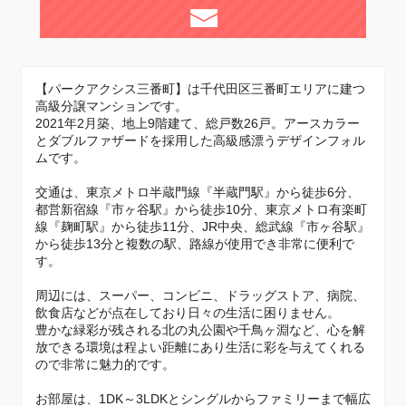
【パークアクシス三番町】は千代田区三番町エリアに建つ
高級分譲マンションです。
2021年2月築、地上9階建て、総戸数26戸。アースカラー
とダブルファザードを採用した高級感漂うデザインフォル
ムです。
交通は、東京メトロ半蔵門線『半蔵門駅』から徒歩6分、
都営新宿線『市ヶ谷駅』から徒歩10分、東京メトロ有楽町
線『麹町駅』から徒歩11分、JR中央、総武線『市ヶ谷駅』
から徒歩13分と複数の駅、路線が使用でき非常に便利で
す。
周辺には、スーパー、コンビニ、ドラッグストア、病院、
飲食店などが点在しており日々の生活に困りません。
豊かな緑彩が残される北の丸公園や千鳥ヶ淵など、心を解
放できる環境は程よい距離にあり生活に彩を与えてくれる
ので非常に魅力的です。
お部屋は、1DK～3LDKとシングルからファミリーまで幅広