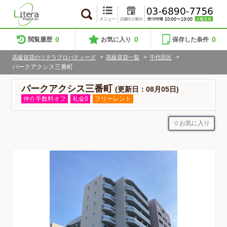
0
0
0
閲覧履歴
お気に入り
保存した条件
>
>
>
高級賃貸のリテラプロパティーズ
高級賃貸一覧
千代田区
パークアクシス三番町
パークアクシス三番町
(更新日：08月05日)
仲介手数料オフ
礼金0
フリーレント
お気に入り