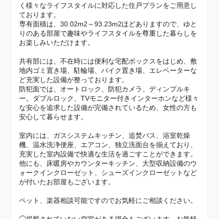
く様々なライフスタイルに対応した住戸プランをご用意し
ております。
専有面積は、30.02m2～93.23m2ほどありますので、ゆと
りのある部屋で趣味やライフスタイルを尊重した暮らしを
お楽しみいただけます。
共有部には、不在時には便利な宅配ボックスをはじめ、敷
地内ゴミ置き場、駐輪場、バイク置き場、エレベーターな
ど充実した設備が整っております。
防犯面では、オートロック、防犯カメラ、ディンプルキ
ー。ダブルロック、TVモニター付きインターホンなど様々
な安心を追求した設備が完備されているため、女性の方も
安心して暮らせます。
室内には、ガスシステムキッチン、追焚バス、浴室乾燥
機、温水洗浄便座、エアコン、独立洗面台を揃えており、
充実した室内設備で快適な生活を過ごすことができます。
他にも、床暖房やカウンターキッチン、大型収納設備のウ
ォークインクローゼット、シューズインクローゼットなど
が付いたお部屋もございます。
ペット、楽器相談可能ですのでお気軽にご相談ください。