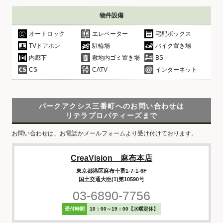
物件設備
オートロック
エレベーター
宅配ボックス
TVドアホン
駐輪場
バイク置き場
内廊下
敷地内ゴミ置き場
BS
CS
CATV
インターネット
パークアクシス三番町へのお問い合わせは
リテラプロパティーズまで
お問い合わせは、お電話かメールフォームより受け付けております。
CreaVision 麻布本店
東京都港区麻布十番1-7-1-6F
国土交通大臣(1)第10590号
03-6890-7756
受付時間
10：00～19：00【水曜定休】