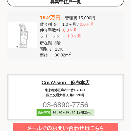
募集中住戸一覧
19.2万円
管理費
15,000円
敷金
/
礼金
1.0ヶ月
/
0.0ヶ月
仲介手数料
0.0ヶ月
フリーレント
1.0ヶ月
所在階
3階
間取り
1DK
2
30.02m
面積
CreaVision 麻布本店
東京都港区麻布十番1-7-1-6F
国土交通大臣(1)第10590号
03-6890-7756
受付時間
10：00～19：00【水曜定休】