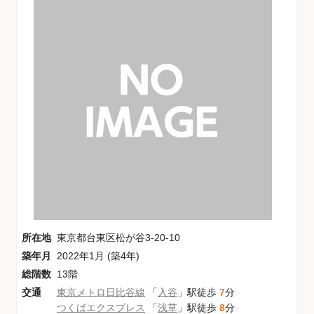
所在地
東京都台東区松が谷3-20-10
築年月
2022年1月 (築4年)
総階数
13階
交通
東京メトロ日比谷線
「
入谷
」駅徒歩
7
分
つくばエクスプレス
「
浅草
」駅徒歩
8
分