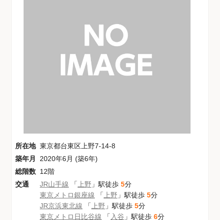
所在地
東京都台東区上野7-14-8
築年月
2020年6月 (築6年)
総階数
12階
交通
JR山手線
「
上野
」駅徒歩
5
分
東京メトロ銀座線
「
上野
」駅徒歩
5
分
JR京浜東北線
「
上野
」駅徒歩
5
分
東京メトロ日比谷線
「
入谷
」駅徒歩
6
分