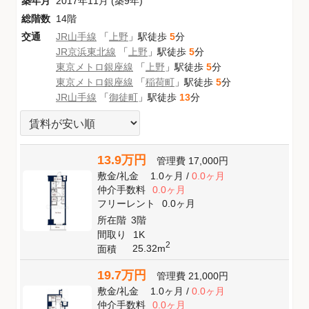
築年月
2017年11月 (築9年)
総階数
14階
交通
JR山手線
「
上野
」駅徒歩
5
分
JR京浜東北線
「
上野
」駅徒歩
5
分
東京メトロ銀座線
「
上野
」駅徒歩
5
分
東京メトロ銀座線
「
稲荷町
」駅徒歩
5
分
JR山手線
「
御徒町
」駅徒歩
13
分
13.9万円
管理費
17,000円
敷金
/
礼金
1.0ヶ月
/
0.0ヶ月
仲介手数料
0.0ヶ月
フリーレント
0.0ヶ月
所在階
3階
間取り
1K
2
25.32m
面積
19.7万円
管理費
21,000円
敷金
/
礼金
1.0ヶ月
/
0.0ヶ月
仲介手数料
0.0ヶ月