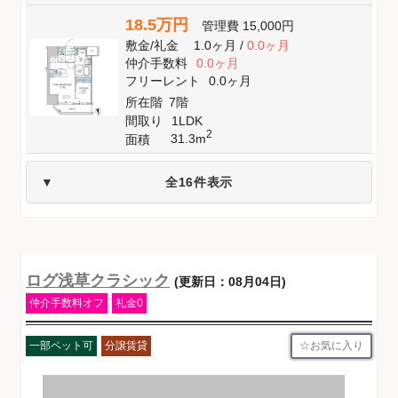
18.5万円
管理費
15,000円
敷金
/
礼金
1.0ヶ月
/
0.0ヶ月
仲介手数料
0.0ヶ月
フリーレント
0.0ヶ月
所在階
7階
間取り
1LDK
2
31.3m
面積
全16件表示
ログ浅草クラシック
(更新日：08月04日)
仲介手数料オフ
礼金0
お気に入り
一部ペット可
分譲賃貸