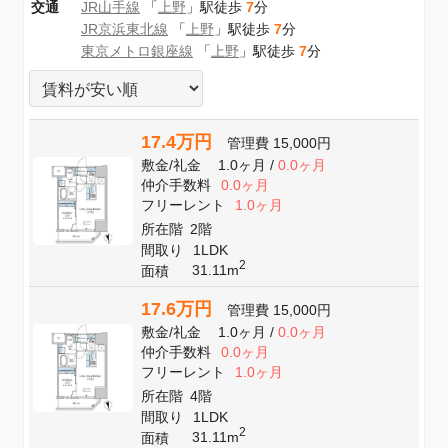
交通
JR山手線
「
上野
」駅徒歩
7
分
JR京浜東北線
「
上野
」駅徒歩
7
分
東京メトロ銀座線
「
上野
」駅徒歩
7
分
17.4万円
管理費
15,000円
敷金
/
礼金
1.0ヶ月
/
0.0ヶ月
仲介手数料
0.0ヶ月
フリーレント
1.0ヶ月
所在階
2階
間取り
1LDK
2
31.11m
面積
17.6万円
管理費
15,000円
敷金
/
礼金
1.0ヶ月
/
0.0ヶ月
仲介手数料
0.0ヶ月
フリーレント
1.0ヶ月
所在階
4階
間取り
1LDK
2
31.11m
面積