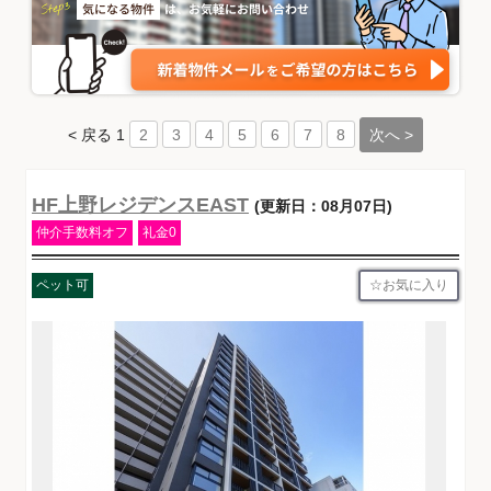
< 戻る
1
次へ >
2
3
4
5
6
7
8
HF上野レジデンスEAST
(更新日：08月07日)
仲介手数料オフ
礼金0
お気に入り
ペット可