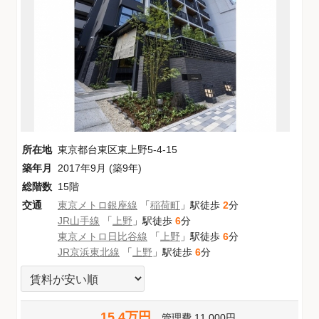
所在地
東京都台東区東上野5-4-15
築年月
2017年9月 (築9年)
総階数
15階
交通
東京メトロ銀座線
「
稲荷町
」駅徒歩
2
分
JR山手線
「
上野
」駅徒歩
6
分
東京メトロ日比谷線
「
上野
」駅徒歩
6
分
JR京浜東北線
「
上野
」駅徒歩
6
分
15.4万円
管理費
11,000円