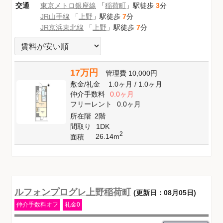
交通
東京メトロ銀座線
「
稲荷町
」駅徒歩
3
分
JR山手線
「
上野
」駅徒歩
7
分
JR京浜東北線
「
上野
」駅徒歩
7
分
17万円
管理費
10,000円
敷金
/
礼金
1.0ヶ月
/
1.0ヶ月
仲介手数料
0.0ヶ月
フリーレント
0.0ヶ月
所在階
2階
間取り
1DK
2
26.14m
面積
ルフォンプログレ上野稲荷町
(更新日：08月05日)
仲介手数料オフ
礼金0