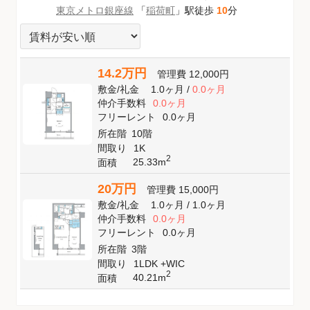
東京メトロ銀座線
「
稲荷町
」駅徒歩
10
分
14.2万円
管理費
12,000円
敷金
/
礼金
1.0ヶ月
/
0.0ヶ月
仲介手数料
0.0ヶ月
フリーレント
0.0ヶ月
所在階
10階
間取り
1K
2
25.33m
面積
20万円
管理費
15,000円
敷金
/
礼金
1.0ヶ月
/
1.0ヶ月
仲介手数料
0.0ヶ月
フリーレント
0.0ヶ月
所在階
3階
間取り
1LDK +WIC
2
40.21m
面積