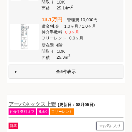
間取り
1DK
2
25.14m
面積
13.1万円
管理費
10,000円
敷金
/
礼金
1.0ヶ月
/
1.0ヶ月
仲介手数料
0.0ヶ月
フリーレント
0.0ヶ月
所在階
4階
間取り
1DK
2
25.3m
面積
全5件表示
アーバネックス上野
(更新日：08月05日)
仲介手数料オフ
礼金0
フリーレント
お気に入り
新築