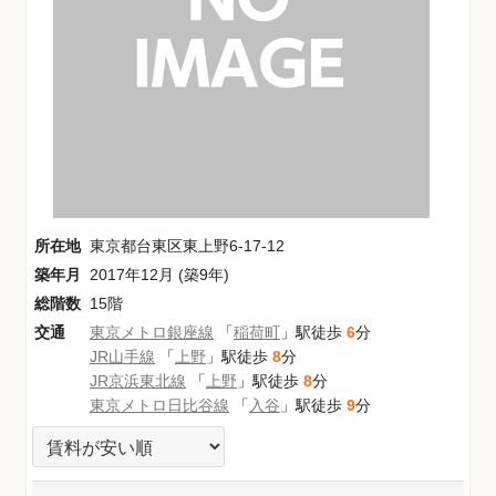
所在地
東京都台東区東上野6-17-12
築年月
2017年12月 (築9年)
総階数
15階
交通
東京メトロ銀座線
「
稲荷町
」駅徒歩
6
分
JR山手線
「
上野
」駅徒歩
8
分
JR京浜東北線
「
上野
」駅徒歩
8
分
東京メトロ日比谷線
「
入谷
」駅徒歩
9
分