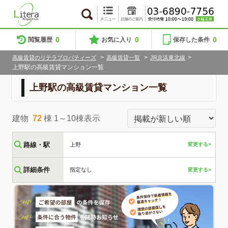
0
0
0
閲覧履歴
お気に入り
保存した条件
>
>
>
高級賃貸のリテラプロパティーズ
高級賃貸一覧
JR京浜東北線
上野駅の高級賃貸マンション一覧
上野駅の高級賃貸マンション一覧
建物
72
棟 1～10棟表示
路線・駅
上野
変更する>
詳細条件
指定なし
変更する>