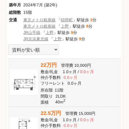
築年月
2024年7月 (築2年)
総階数
15階
交通
東京メトロ銀座線
「
稲荷町
」駅徒歩
3
分
東京メトロ銀座線
「
上野
」駅徒歩
9
分
JR山手線
「
上野
」駅徒歩
9
分
JR京浜東北線
「
上野
」駅徒歩
9
分
22万円
管理費
10,000円
敷金
/
礼金
1.0ヶ月
/
0.0ヶ月
仲介手数料
0.0ヶ月
フリーレント
0.0ヶ月
所在階
11階
間取り
2LDK
2
40m
面積
22.5万円
管理費
15,000円
敷金
/
礼金
1.0ヶ月
/
0.0ヶ月
仲介手数料
0.0ヶ月