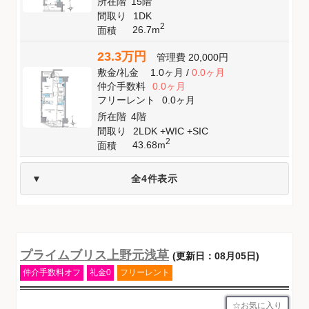
所在階
15階
間取り
1DK
2
26.7m
面積
23.3万円
管理費
20,000円
敷金
/
礼金
1.0ヶ月
/
0.0ヶ月
仲介手数料
0.0ヶ月
フリーレント
0.0ヶ月
所在階
4階
間取り
2LDK +WIC +SIC
2
43.68m
面積
全4件表示
プライムブリス上野元浅草
(更新日：08月05日)
仲介手数料オフ
礼金0
フリーレント
お気に入り