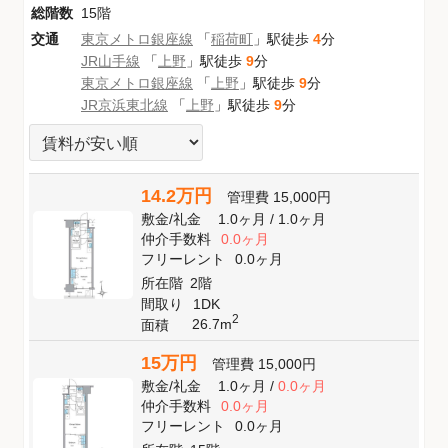
総階数
15階
交通
東京メトロ銀座線
「
稲荷町
」駅徒歩
4
分
JR山手線
「
上野
」駅徒歩
9
分
東京メトロ銀座線
「
上野
」駅徒歩
9
分
JR京浜東北線
「
上野
」駅徒歩
9
分
14.2万円
管理費
15,000円
敷金
/
礼金
1.0ヶ月
/
1.0ヶ月
仲介手数料
0.0ヶ月
フリーレント
0.0ヶ月
所在階
2階
間取り
1DK
2
26.7m
面積
15万円
管理費
15,000円
敷金
/
礼金
1.0ヶ月
/
0.0ヶ月
仲介手数料
0.0ヶ月
フリーレント
0.0ヶ月