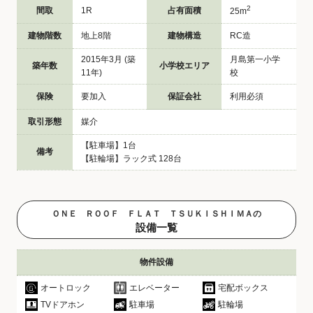
2
間取
1R
占有面積
25m
建物階数
地上8階
建物構造
RC造
2015年3月 (築
月島第一小学
築年数
小学校エリア
11年)
校
保険
要加入
保証会社
利用必須
取引形態
媒介
【駐車場】1台
備考
【駐輪場】ラック式 128台
ＯＮＥ ＲＯＯＦ ＦＬＡＴ ＴＳＵＫＩＳＨＩＭＡの
設備一覧
物件設備
オートロック
エレベーター
宅配ボックス
TVドアホン
駐車場
駐輪場