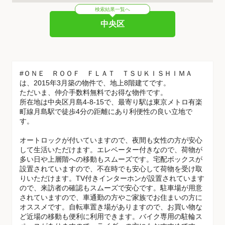
検索結果一覧へ
中央区
#ＯＮＥ ＲＯＯＦ ＦＬＡＴ ＴＳＵＫＩＳＨＩＭＡ
は、2015年3月築の物件で、地上8階建てです。
ただいま、仲介手数料無料でお得な物件です。
所在地は中央区月島4-8-15で、最寄り駅は東京メトロ有楽
町線月島駅で徒歩4分の距離にあり利便性の良い立地で
す。
オートロックが付いていますので、夜間も女性の方が安心
して生活いただけます。エレベーター付きなので、荷物が
多い日や上層階への移動もスムーズです。宅配ボックスが
設置されていますので、不在時でも安心して荷物を受け取
りいただけます。TV付きインターホンが設置されています
ので、来訪者の確認もスムーズで安心です。駐車場が用意
されていますので、車通勤の方やご家族でお住まいの方に
オススメです。自転車置き場がありますので、お買い物な
ど近場の移動も便利に利用できます。バイク専用の駐輪ス