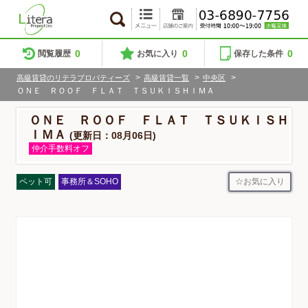
0
0
0
閲覧履歴
お気に入り
保存した条件
>
>
>
高級賃貸のリテラプロパティーズ
高級賃貸一覧
中央区
ＯＮＥ ＲＯＯＦ ＦＬＡＴ ＴＳＵＫＩＳＨＩＭＡ
ＯＮＥ ＲＯＯＦ ＦＬＡＴ ＴＳＵＫＩＳＨ
ＩＭＡ
(更新日：08月06日)
仲介手数料オフ
お気に入り
ペット可
事務所＆SOHO