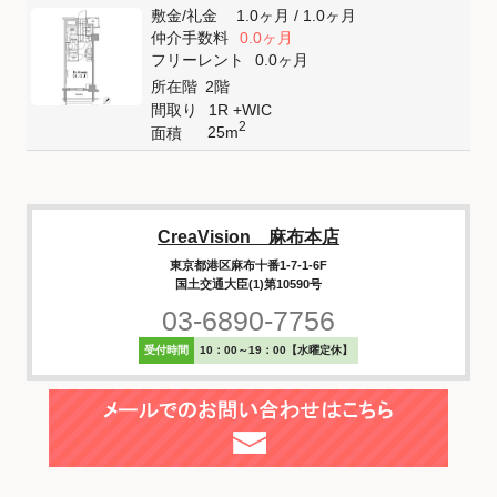
敷金
/
礼金
1.0ヶ月
/
1.0ヶ月
仲介手数料
0.0ヶ月
フリーレント
0.0ヶ月
所在階
2階
間取り
1R +WIC
2
25m
面積
CreaVision 麻布本店
東京都港区麻布十番1-7-1-6F
国土交通大臣(1)第10590号
03-6890-7756
受付時間
10：00～19：00【水曜定休】