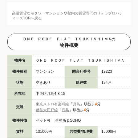
高級賃貸ならタワーマンションや都内の賃貸専門のリテラプロパテ
ィーズTOPへ戻る
ＯＮＥ ＲＯＯＦ ＦＬＡＴ ＴＳＵＫＩＳＨＩＭＡの
物件概要
物件名
ＯＮＥ ＲＯＯＦ ＦＬＡＴ ＴＳＵＫＩＳＨＩＭＡ
物件種別
マンション
問合せ番号
12223
状態
空きあり
総戸数
124戸
所在地
中央区月島4-8-15
東京メトロ有楽町線
「
月島
」駅徒歩
4
分
交通
都営大江戸線
「
月島
」駅徒歩
4
分
物件特徴
ペット可 事務所＆SOHO
賃料
131000円
共益費/管理費
15000円