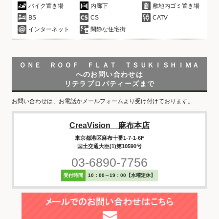
バイク置き場
内廊下
敷地内ゴミ置き場
BS
CS
CATV
インターネット
閑静な住宅街
ＯＮＥ ＲＯＯＦ ＦＬＡＴ ＴＳＵＫＩＳＨＩＭＡ
へのお問い合わせは
リテラプロパティーズまで
お問い合わせは、お電話かメールフォームより受け付けております。
CreaVision 麻布本店
東京都港区麻布十番1-7-1-6F
国土交通大臣(1)第10590号
03-6890-7756
受付時間
10：00～19：00【水曜定休】