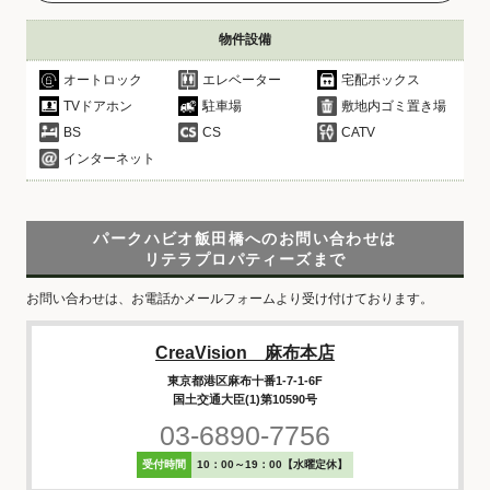
物件設備
オートロック
エレベーター
宅配ボックス
TVドアホン
駐車場
敷地内ゴミ置き場
BS
CS
CATV
インターネット
パークハビオ飯田橋へのお問い合わせは
リテラプロパティーズまで
お問い合わせは、お電話かメールフォームより受け付けております。
CreaVision 麻布本店
東京都港区麻布十番1-7-1-6F
国土交通大臣(1)第10590号
03-6890-7756
受付時間
10：00～19：00【水曜定休】