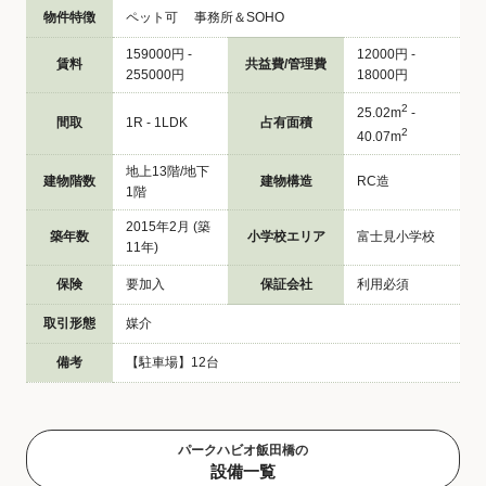
物件特徴
ペット可 事務所＆SOHO
159000円 -
12000円 -
賃料
共益費/管理費
255000円
18000円
2
25.02m
-
間取
1R - 1LDK
占有面積
2
40.07m
地上13階/地下
建物階数
建物構造
RC造
1階
2015年2月 (築
築年数
小学校エリア
富士見小学校
11年)
保険
要加入
保証会社
利用必須
取引形態
媒介
備考
【駐車場】12台
パークハビオ飯田橋の
設備一覧