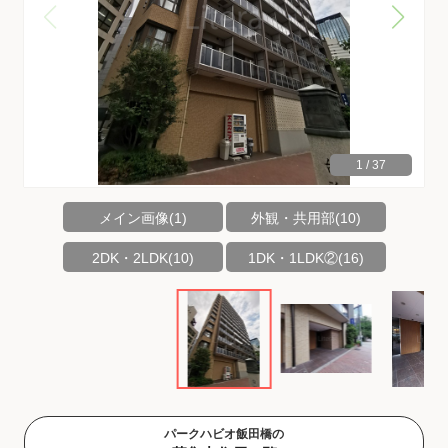
1
/
37
メイン画像(1)
外観・共用部(10)
2DK・2LDK(10)
1DK・1LDK②(16)
パークハビオ飯田橋の