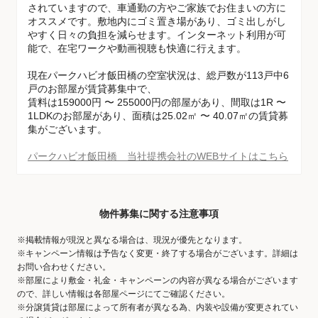
されていますので、車通勤の方やご家族でお住まいの方に
オススメです。敷地内にゴミ置き場があり、ゴミ出しがし
やすく日々の負担を減らせます。インターネット利用が可
能で、在宅ワークや動画視聴も快適に行えます。
現在パークハビオ飯田橋の空室状況は、総戸数が113戸中6
戸のお部屋が賃貸募集中で、
賃料は159000円 〜 255000円の部屋があり、間取は1R 〜
1LDKのお部屋があり、面積は25.02㎡ 〜 40.07㎡の賃貸募
集がございます。
パークハビオ飯田橋 当社提携会社のWEBサイトはこちら
物件募集に関する注意事項
※掲載情報が現況と異なる場合は、現況が優先となります。
※キャンペーン情報は予告なく変更・終了する場合がございます。詳細は
お問い合わせください。
※部屋により敷金・礼金・キャンペーンの内容が異なる場合がございます
ので、詳しい情報は各部屋ページにてご確認ください。
※分譲賃貸は部屋によって所有者が異なる為、内装や設備が変更されてい