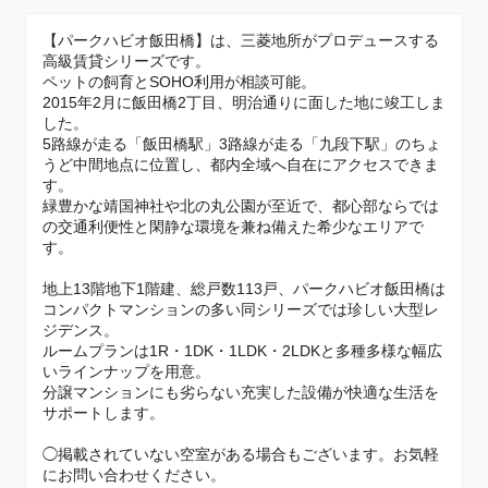
【パークハビオ飯田橋】は、三菱地所がプロデュースする
高級賃貸シリーズです。
ペットの飼育とSOHO利用が相談可能。
2015年2月に飯田橋2丁目、明治通りに面した地に竣工しま
した。
5路線が走る「飯田橋駅」3路線が走る「九段下駅」のちょ
うど中間地点に位置し、都内全域へ自在にアクセスできま
す。
緑豊かな靖国神社や北の丸公園が至近で、都心部ならでは
の交通利便性と閑静な環境を兼ね備えた希少なエリアで
す。
地上13階地下1階建、総戸数113戸、パークハビオ飯田橋は
コンパクトマンションの多い同シリーズでは珍しい大型レ
ジデンス。
ルームプランは1R・1DK・1LDK・2LDKと多種多様な幅広
いラインナップを用意。
分譲マンションにも劣らない充実した設備が快適な生活を
サポートします。
◯掲載されていない空室がある場合もございます。お気軽
にお問い合わせください。