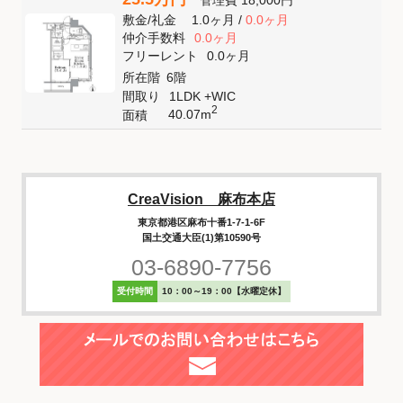
管理費
18,000円
敷金
/
礼金
1.0ヶ月
/
0.0ヶ月
仲介手数料
0.0ヶ月
フリーレント
0.0ヶ月
所在階
6階
間取り
1LDK +WIC
2
40.07m
面積
CreaVision 麻布本店
東京都港区麻布十番1-7-1-6F
国土交通大臣(1)第10590号
03-6890-7756
受付時間
10：00～19：00【水曜定休】