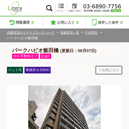
0
0
0
閲覧履歴
お気に入り
保存した条件
>
>
>
高級賃貸のリテラプロパティーズ
高級賃貸一覧
千代田区
パークハビオ飯田橋
パークハビオ飯田橋
(更新日：08月07日)
仲介手数料オフ
礼金0
お気に入り
ペット可
事務所＆SOHO