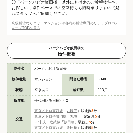
◯「パークハビオ飯田橋」以外にも指定のご希望物件や、
お探しのご条件ベースでの空室待ちも随時承りますので是
非スタッフへご依頼ください。
高級賃貸ならタワーマンションや都内の賃貸専門のリテラプロパテ
ィーズTOPへ戻る
パークハビオ飯田橋の
物件概要
物件名
パークハビオ飯田橋
物件種別
マンション
問合せ番号
5090
状態
空きあり
総戸数
113戸
所在地
千代田区飯田橋2-4-3
東京メトロ東西線
「
九段下
」駅徒歩
3
分
東京メトロ半蔵門線
「
九段下
」駅徒歩
5
分
交通
JR中央・総武線
「
飯田橋
」駅徒歩
5
分
東京メトロ東西線
「
飯田橋
」駅徒歩
5
分