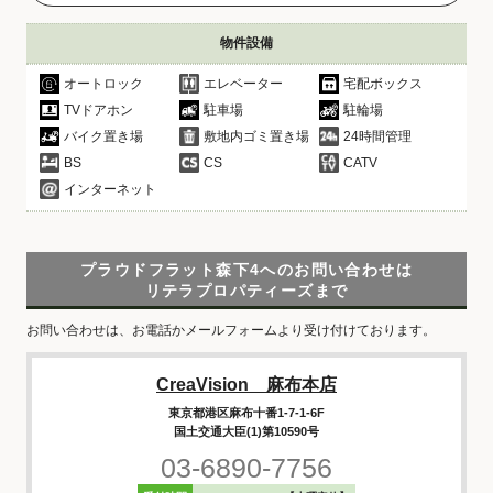
物件設備
オートロック
エレベーター
宅配ボックス
TVドアホン
駐車場
駐輪場
バイク置き場
敷地内ゴミ置き場
24時間管理
BS
CS
CATV
インターネット
プラウドフラット森下4へのお問い合わせは
リテラプロパティーズまで
お問い合わせは、お電話かメールフォームより受け付けております。
CreaVision 麻布本店
東京都港区麻布十番1-7-1-6F
国土交通大臣(1)第10590号
03-6890-7756