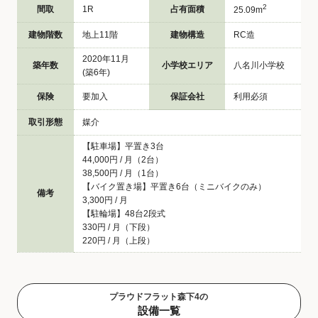
2
間取
1R
占有面積
25.09m
建物階数
地上11階
建物構造
RC造
2020年11月
築年数
小学校エリア
八名川小学校
(築6年)
保険
要加入
保証会社
利用必須
取引形態
媒介
【駐車場】平置き3台
44,000円 / 月（2台）
38,500円 / 月（1台）
【バイク置き場】平置き6台（ミニバイクのみ）
備考
3,300円 / 月
【駐輪場】48台2段式
330円 / 月（下段）
220円 / 月（上段）
プラウドフラット森下4の
設備一覧