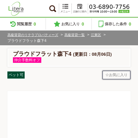
0
0
0
閲覧履歴
お気に入り
保存した条件
>
>
>
高級賃貸のリテラプロパティーズ
高級賃貸一覧
江東区
プラウドフラット森下4
プラウドフラット森下4
(更新日：08月06日)
仲介手数料オフ
お気に入り
ペット可