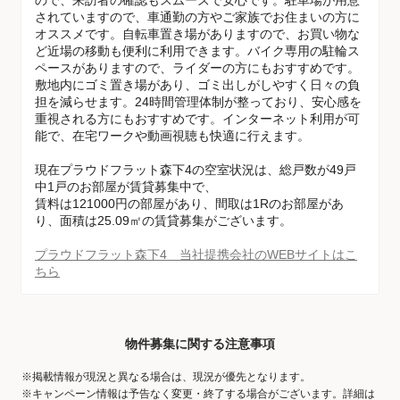
ので、来訪者の確認もスムーズで安心です。駐車場が用意
されていますので、車通勤の方やご家族でお住まいの方に
オススメです。自転車置き場がありますので、お買い物な
ど近場の移動も便利に利用できます。バイク専用の駐輪ス
ペースがありますので、ライダーの方にもおすすめです。
敷地内にゴミ置き場があり、ゴミ出しがしやすく日々の負
担を減らせます。24時間管理体制が整っており、安心感を
重視される方にもおすすめです。インターネット利用が可
能で、在宅ワークや動画視聴も快適に行えます。
現在プラウドフラット森下4の空室状況は、総戸数が49戸
中1戸のお部屋が賃貸募集中で、
賃料は121000円の部屋があり、間取は1Rのお部屋があ
り、面積は25.09㎡の賃貸募集がございます。
プラウドフラット森下4 当社提携会社のWEBサイトはこ
ちら
物件募集に関する注意事項
※掲載情報が現況と異なる場合は、現況が優先となります。
※キャンペーン情報は予告なく変更・終了する場合がございます。詳細は