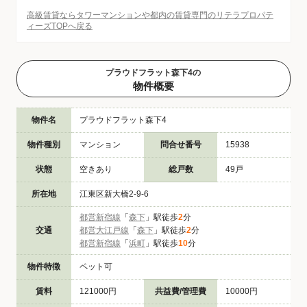
高級賃貸ならタワーマンションや都内の賃貸専門のリテラプロパテ
ィーズTOPへ戻る
プラウドフラット森下4の
物件概要
物件名
プラウドフラット森下4
物件種別
マンション
問合せ番号
15938
状態
空きあり
総戸数
49戸
所在地
江東区新大橋2-9-6
都営新宿線
「
森下
」駅徒歩
2
分
交通
都営大江戸線
「
森下
」駅徒歩
2
分
都営新宿線
「
浜町
」駅徒歩
10
分
物件特徴
ペット可
賃料
121000円
共益費/管理費
10000円