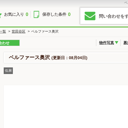
ベ
0
0
お気に入り
保存した条件
問い合わせを
一覧
>
世田谷区
>
ベルファース奥沢
物件写真
募
合わせ
ベルファース奥沢
(更新日：08月04日)
低層