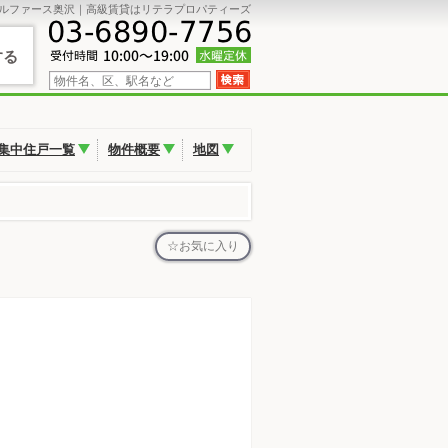
ルファース奥沢｜高級賃貸はリテラプロパティーズ
する
集中住戸一覧
物件概要
地図
お気に入り