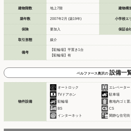
建物階数
地上7階
建物構
築年数
2007年2月 (築19年)
小学校エ
保険
要加入
保証会
取引形態
媒介
【駐輪場】平置き1台
備考
【駐輪場】有
設備一
ベルファース奥沢の
オートロック
エレベーター
TVドアホン
駐車場
物件設備
駐輪場
敷地内ゴミ置
BS
CS
インターネット
閑静な住宅街