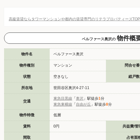
高級賃貸ならタワーマンションや都内の賃貸専門のリテラプロパティーズTO
物件概
ベルファース奥沢の
物件名
ベルファース奥沢
物件種別
マンション
問合せ番
状態
空きなし
総戸数
所在地
世田谷区奥沢4-27-11
東急目黒線
「
奥沢
」駅徒歩
1
分
交通
東急東横線
「
自由が丘
」駅徒歩
8
分
物件特徴
低層
賃料
0円
共益費/管
間取
占有面