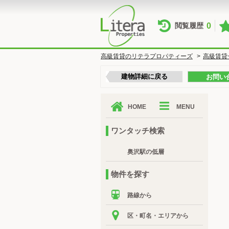
0
閲覧履歴
高級賃貸のリテラプロパティーズ
>
高級賃貸
建物詳細に戻る
お問い
HOME
MENU
ワンタッチ検索
奥沢駅の低層
物件を探す
路線から
区・町名・エリアから