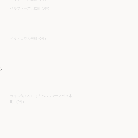
ベルファース浜松町 (0件)
ベルトロワ人形町 (0件)
ウ
ライズ代々木Ⅲ（旧:ベルファース代々木
II） (0件)