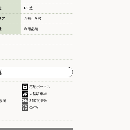
造
RC造
リア
八幡小学校
社
利用必須
覧
宅配ボックス
大型駐車場
き場
24時間管理
CATV