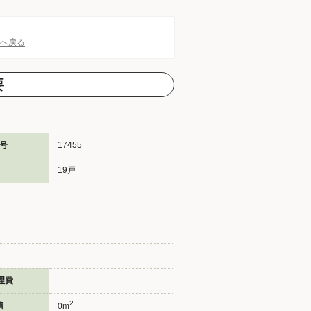
Pへ戻る
要
号
17455
19戸
理費
2
積
0m