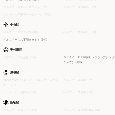
ベルファース麻布十番エスト (0件)
ベルファース東麻布 (0件)
ファミール東麻布ベルファース (0件)
中央区
ベルファース水天宮前 (0件)
ベルファース新富町 (0件)
ベルファース八丁堀Ｗｅｓｔ (6件)
千代田区
ベルファース秋葉原 (0件)
ＧＬＡＣＩＥＲ神保町（グラシアジンボ
チョウ） (1件)
渋谷区
Buena Vista代々木（旧：ベルファース代々
ベルファース松濤 (0件)
木） (0件)
パークヴィラ恵比寿 (0件)
ベルファース渋谷 (0件)
新宿区
ベルファース市ヶ谷 (0件)
ベルファース早稲田鶴巻 (0件)