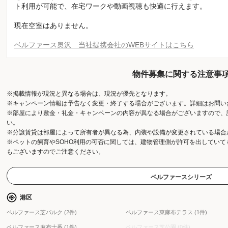
ト利用が可能で、在宅ワークや動画視聴も快適に行えます。
現在空室はありません。
ベルファース奥沢 当社提携会社のWEBサイトはこちら
物件募集に関する注意事
※掲載情報が現況と異なる場合は、現況が優先となります。
※キャンペーン情報は予告なく変更・終了する場合がございます。詳細はお問い
※部屋により敷金・礼金・キャンペーンの内容が異なる場合がございますので、
い。
※分譲賃貸は部屋によって所有者が異なる為、内装や設備が変更されている場合
※ペットの飼育やSOHO利用の可否に関しては、建物管理側が許可を出してい
もございますのでご注意ください。
ベルファースシリーズ
港区
ベルファース芝パルク (2件)
ベルファース東麻布テラス (1件)
ベルファース麻布十番 (1件)
ベルファース芝公園 (0件)