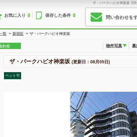
ザ・パークハビオ神楽坂【仲
0
0
お気に入り
保存した条件
問い合わせを
一覧
>
新宿区
>
ザ・パークハビオ神楽坂
物件写真
募
合わせ
ザ・パークハビオ神楽坂
(更新日：08月05日)
ペット可