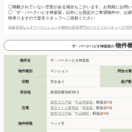
◯掲載されていない空室がある場合もございます。お気軽にお問い
◯「ザ・パークハビオ神楽坂」以外にも指定のご希望物件や、お探
時承りますので是非スタッフへご依頼ください
高級賃貸ならタワーマンションや都内の賃貸専門のリテラプロパティーズTO
物件
ザ・パークハビオ神楽坂の
物件名
ザ・パークハビオ神楽坂
物件種別
マンション
問合せ番
状態
空きあり
総戸数
所在地
新宿区横寺町58-3
都営大江戸線
「
牛込神楽坂
」駅徒歩
3
分
交通
東京メトロ東西線
「
神楽坂
」駅徒歩
6
分
都営大江戸線
「
牛込柳町
」駅徒歩
9
分
物件特徴
ペット可