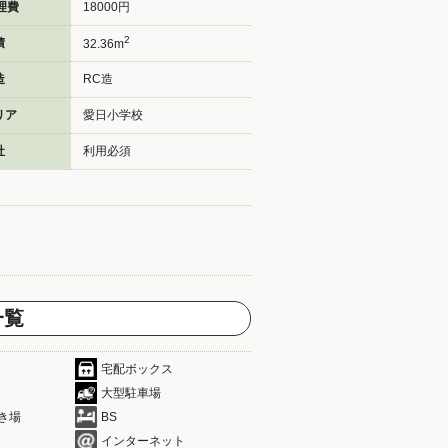
理費
18000円
2
積
32.36m
造
RC造
リア
愛日小学校
社
利用必須
一覧
宅配ボックス
大型駐車場
き場
BS
インターネット