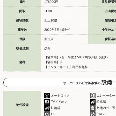
賃料
176000円
共益費/管
間取
1LDK
占有面
建物階数
地上10階
建物構
築年数
2020年3月 (築6年)
小学校エ
保険
要加入
保証会
取引形態
媒介
【駐車場】2台 平置き50,000円/月額（税別）
備考
【駐輪場】有
【インターネット】利用料無料
設備
ザ・パークハビオ神楽坂の
オートロック
エレベーター
TVドアホン
駐車場
物件設備
駐輪場
敷地内ゴミ置
CS
CATV