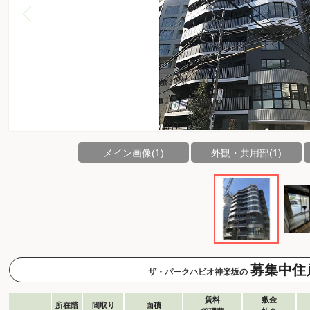
メイン画像(1)
外観・共用部(1)
募集中住
ザ・パークハビオ神楽坂の
賃料
敷金
所在階
間取り
面積