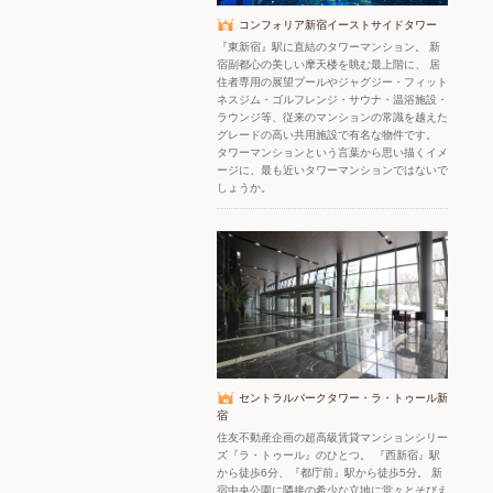
コンフォリア新宿イーストサイドタワー
『東新宿』駅に直結のタワーマンション。 新
宿副都心の美しい摩天楼を眺む最上階に、 居
住者専用の展望プールやジャグジー・フィット
ネスジム・ゴルフレンジ・サウナ・温浴施設・
ラウンジ等、従来のマンションの常識を越えた
グレードの高い共用施設で有名な物件です。
タワーマンションという言葉から思い描くイメ
ージに、最も近いタワーマンションではないで
しょうか。
セントラルパークタワー・ラ・トゥール新
宿
住友不動産企画の超高級賃貸マンションシリー
ズ『ラ・トゥール』のひとつ。 『西新宿』駅
から徒歩6分、『都庁前』駅から徒歩5分。 新
宿中央公園に隣接の希少な立地に堂々とそびえ