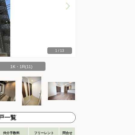
1
/
13
1K・1R(11)
戸一覧
仲介手数料
フリーレント
問合せ