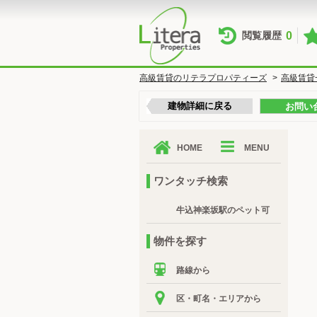
0
閲覧履歴
高級賃貸のリテラプロパティーズ
>
高級賃貸
建物詳細に戻る
お問い
HOME
MENU
ワンタッチ検索
牛込神楽坂駅のペット可
物件を探す
路線から
区・町名・エリアから