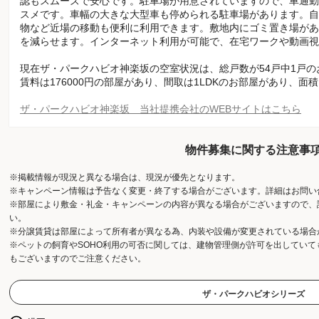
認もスムーズで安心です。駐車場が用意されていますので、車通勤
スメです。車幅の大きな大型車も停められる駐車場があります。自
物など近場の移動も便利に利用できます。敷地内にゴミ置き場があ
を減らせます。インターネット利用が可能で、在宅ワークや動画視
現在ザ・パークハビオ神楽坂の空室状況は、総戸数が54戸中1戸
賃料は176000円の部屋があり、間取は1LDKのお部屋があり、面積
ザ・パークハビオ神楽坂 当社提携会社のWEBサイトはこちら
物件募集に関する注意事
※掲載情報が現況と異なる場合は、現況が優先となります。
※キャンペーン情報は予告なく変更・終了する場合がございます。詳細はお問い
※部屋により敷金・礼金・キャンペーンの内容が異なる場合がございますので、
い。
※分譲賃貸は部屋によって所有者が異なる為、内装や設備が変更されている場合
※ペットの飼育やSOHO利用の可否に関しては、建物管理側が許可を出してい
もございますのでご注意ください。
ザ・パークハビオシリーズ