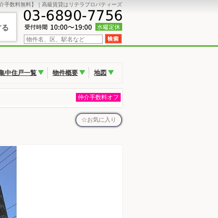
介手数料無料】｜高級賃貸はリテラプロパティーズ
する
集中住戸一覧
物件概要
地図
仲介手数料オフ
お気に入り