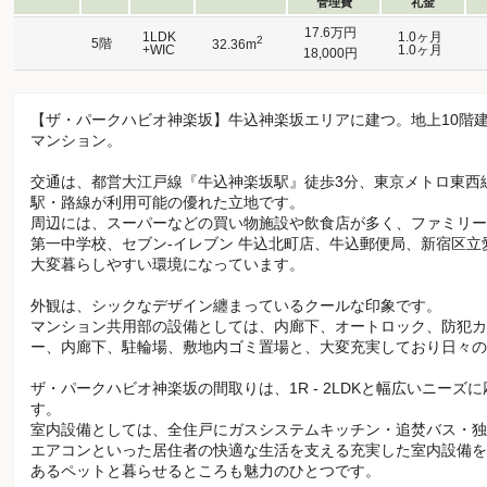
管理費
礼金
17.6万円
1LDK
1.0ヶ月
2
5階
32.36m
+WIC
1.0ヶ月
18,000円
【ザ・パークハビオ神楽坂】牛込神楽坂エリアに建つ。地上10階建て
マンション。
交通は、都営大江戸線『牛込神楽坂駅』徒歩3分、東京メトロ東西
駅・路線が利用可能の優れた立地です。
周辺には、スーパーなどの買い物施設や飲食店が多く、ファミリー
第一中学校、セブン-イレブン 牛込北町店、牛込郵便局、新宿区立
大変暮らしやすい環境になっています。
外観は、シックなデザイン纏まっているクールな印象です。
マンション共用部の設備としては、内廊下、オートロック、防犯カ
ー、内廊下、駐輪場、敷地内ゴミ置場と、大変充実しており日々の
ザ・パークハビオ神楽坂の間取りは、1R - 2LDKと幅広いニー
す。
室内設備としては、全住戸にガスシステムキッチン・追焚バス・独
エアコンといった居住者の快適な生活を支える充実した室内設備を
あるペットと暮らせるところも魅力のひとつです。