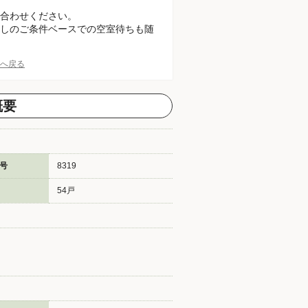
合わせください。
しのご条件ベースでの空室待ちも随
Pへ戻る
概要
号
8319
54戸