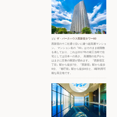
ザ・パークハウス西新宿タワー60
西新宿の十二社通り沿いに建つ超高層マンショ
ン。 マンション名の『60』はそのまま総階数
を表しており、これは2017年の竣工当時で住
宅としては日本一の高さ。 高層階の住戸から
はまさに圧巻の眺望が望めます。 『西新宿五
丁目』駅から徒歩7分、『西新宿』駅から徒歩
9分、『都庁前』駅から徒歩8分と、3駅利用可
能な高立地です。