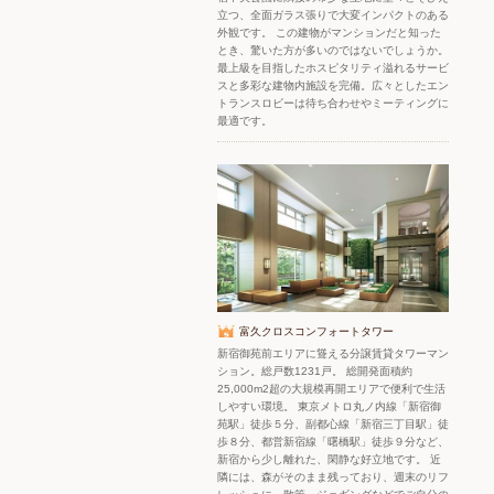
立つ、全面ガラス張りで大変インパクトのある
外観です。 この建物がマンションだと知った
とき、驚いた方が多いのではないでしょうか。
最上級を目指したホスピタリティ溢れるサービ
スと多彩な建物内施設を完備。広々としたエン
トランスロビーは待ち合わせやミーティングに
最適です。
富久クロスコンフォートタワー
新宿御苑前エリアに聳える分譲賃貸タワーマン
ション。総戸数1231戸。 総開発面積約
25,000m2超の大規模再開エリアで便利で生活
しやすい環境。 東京メトロ丸ノ内線「新宿御
苑駅」徒歩５分、副都心線「新宿三丁目駅」徒
歩８分、都営新宿線「曙橋駅」徒歩９分など、
新宿から少し離れた、閑静な好立地です。 近
隣には、森がそのまま残っており、週末のリフ