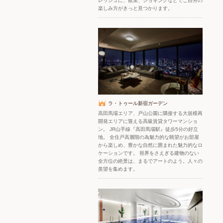
レッシュに、散策、ジョギングなどでご自分の
楽しみ方がきっと見つかります。
ラ・トゥール新宿ガーデン
高田馬場エリア、戸山公園に隣接する大規模再
開発エリアに聳える高級賃貸タワーマンショ
ン。 JR山手線『高田馬場駅』徒歩5分の好立
地。 全住戸高層階の為魅力的な眺望がお部屋
から楽しめ、豊かな自然に囲まれた魅力的なロ
ケーションです。 視界をさえぎる建物のない
全方位の絶景は、まるでアートのよう。人々の
羨望を集めます。