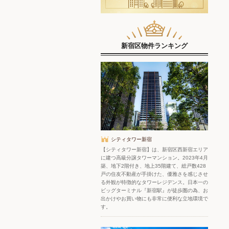
新宿区物件ランキング
シティタワー新宿
【シティタワー新宿】は、新宿区西新宿エリア
に建つ高級分譲タワーマンション。2023年4月
築、地下2階付き、地上35階建て、総戸数428
戸の住友不動産が手掛けた、優雅さを感じさせ
る外観が特徴的なタワーレジデンス。日本一の
ビッグターミナル『新宿駅』が徒歩圏の為、お
出かけやお買い物にも非常に便利な立地環境で
す。