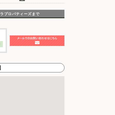
テラプロパティーズまで
】
図