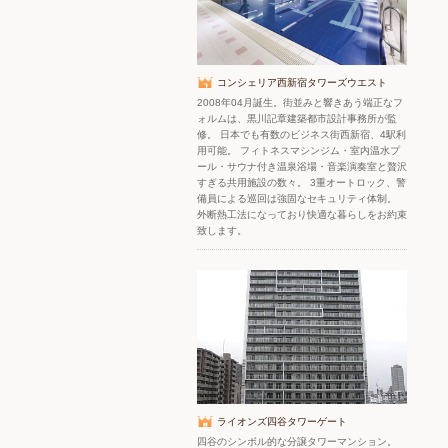
コンシェリア西新宿タワーズウエスト
2008年04月誕生。街並みと響きあう端正なフ
ォルムは、黒川記章建築都市設計事務所が監
修。 日本でも有数のビジネス街西新宿、4駅利
用可能。 フィトネスマシンジム・室内温水プ
ール・サウナ付き温泉浴場・音楽演奏室と贅沢
すぎる共用施設の数々。 3重オートロック、警
備員による巡回は強固なセキュリティ体制。
外断熱工法になっており快適な暮らしをお約束
致します。
ライオンズ四谷タワーゲート
四谷のシンボル的な分譲タワーマンション。