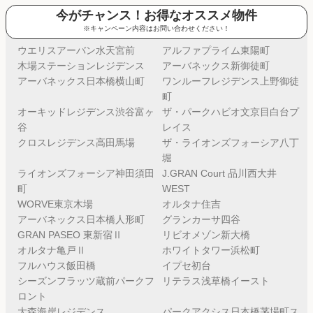
今がチャンス！お得なオススメ物件
※キャンペーン内容はお問い合わせください！
ウエリスアーバン水天宮前
アルファプライム東陽町
木場ステーションレジデンス
アーバネックス新御徒町
アーバネックス日本橋横山町
ワンルーフレジデンス上野御徒
町
オーキッドレジデンス渋谷富ヶ
ザ・パークハビオ文京目白台プ
谷
レイス
クロスレジデンス高田馬場
ザ・ライオンズフォーシア八丁
堀
ライオンズフォーシア神田須田
J.GRAN Court 品川西大井
町
WEST
WORVE東京木場
オルタナ住吉
アーバネックス日本橋人形町
グランカーサ四谷
GRAN PASEO 東新宿Ⅱ
リビオメゾン新大橋
オルタナ亀戸Ⅱ
ホワイトタワー浜松町
フルハウス飯田橋
イプセ初台
シーズンフラッツ蔵前パークフ
リテラス浅草橋イースト
ロント
大森海岸レジデンス
パークアクシス日本橋茅場町ス