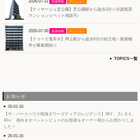
2026-07-31
新築情報
マンション
【ティサージュ芝公園】芝公園駅から徒歩2分☆分譲賃貸
マンション☆ペット相談可♪
2026-07-30
新築情報
マンション
【ドゥーエ曳舟Ⅲ】押上駅から徒歩5分の好立地！新築物
件が募集開始☆
TOPICS一覧
お知らせ
26-01-16
【ザ・パークハウス晴海タワーズティアロレジデンス】38Ｆ、2ＬＤＫ、
60㎡ 南向きオーシャンビューのお部屋をオーナー様からお預かりしま
した！
26-01-16