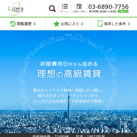
0
0
0
閲覧履歴
お気に入り
保存した条件
掲載物件数：22495棟
部屋：19623部屋