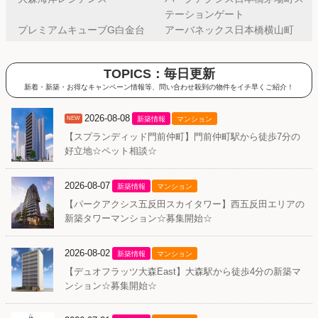
テーションゲート
プレミアムキューブG白金台
アーバネックス日本橋横山町
TOPICS：毎日更新
新着・新築・お得なキャンペーン情報等、問い合わせ殺到の物件をイチ早くご紹介！
2026-08-08
NEW
新築情報
マンション
【スプランディッド門前仲町】門前仲町駅から徒歩7分の
好立地☆ペット相談☆
2026-08-07
新築情報
マンション
【パークアクシス五反田スカイタワー】西五反田エリアの
新築タワーマンション☆募集開始☆
2026-08-02
新築情報
マンション
【デュオフラッツ大森East】大森駅から徒歩4分の新築マ
ンション☆募集開始☆