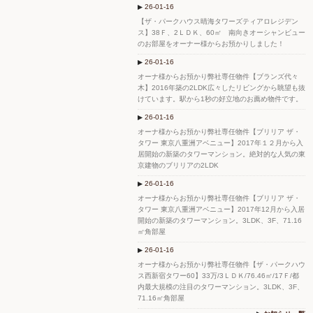
26-01-16
【ザ・パークハウス晴海タワーズティアロレジデン
ス】38Ｆ、2ＬＤＫ、60㎡ 南向きオーシャンビュー
のお部屋をオーナー様からお預かりしました！
26-01-16
オーナ様からお預かり弊社専任物件【ブランズ代々
木】2016年築の2LDK広々したリビングから眺望も抜
けています。駅から1秒の好立地のお薦め物件です。
26-01-16
オーナ様からお預かり弊社専任物件【ブリリア ザ・
タワー 東京八重洲アベニュー】2017年１２月から入
居開始の新築のタワーマンション。絶対的な人気の東
京建物のブリリアの2LDK
26-01-16
オーナ様からお預かり弊社専任物件【ブリリア ザ・
タワー 東京八重洲アベニュー】2017年12月から入居
開始の新築のタワーマンション。3LDK、3F、71.16
㎡角部屋
26-01-16
オーナ様からお預かり弊社専任物件【ザ・パークハウ
ス西新宿タワー60】33万/3ＬＤＫ/76.46㎡/17Ｆ/都
内最大規模の注目のタワーマンション。3LDK、3F、
71.16㎡角部屋