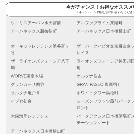
今がチャンス！お得なオススメ
※キャンペーン内容はお問い合わせくださ
ウエリスアーバン水天宮前
アルファプライム東陽町
アーバネックス新御徒町
アーバネックス日本橋横山町
オーキッドレジデンス渋谷富ヶ
ザ・パークハビオ文京目白台
谷
レイス
ザ・ライオンズフォーシア八丁
ライオンズフォーシア神田須
堀
町
WORVE東京木場
オルタナ住吉
グランカーサ四谷
GRAN PASEO 東新宿Ⅱ
オルタナ亀戸Ⅱ
ホワイトタワー浜松町
イプセ初台
シーズンフラッツ蔵前パーク
ロント
大森海岸レジデンス
パークアクシス日本橋茅場町
テーションゲート
アーバネックス日本橋横山町