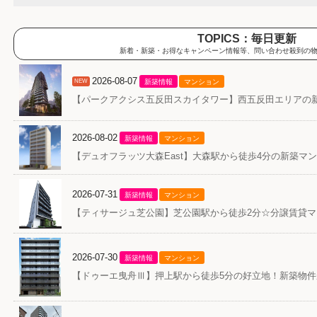
TOPICS：毎日更新
新着・新築・お得なキャンペーン情報等、問い合わせ殺到の
2026-08-07
NEW
新築情報
マンション
【パークアクシス五反田スカイタワー】西五反田エリアの
2026-08-02
新築情報
マンション
【デュオフラッツ大森East】大森駅から徒歩4分の新築マ
2026-07-31
新築情報
マンション
【ティサージュ芝公園】芝公園駅から徒歩2分☆分譲賃貸マ
2026-07-30
新築情報
マンション
【ドゥーエ曳舟Ⅲ】押上駅から徒歩5分の好立地！新築物