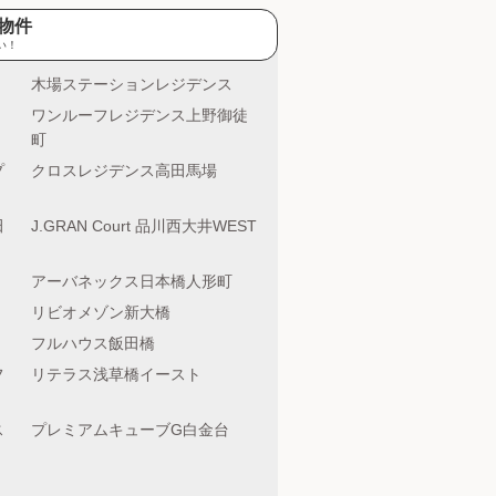
物件
い！
木場ステーションレジデンス
ワンルーフレジデンス上野御徒
町
プ
クロスレジデンス高田馬場
田
J.GRAN Court 品川西大井WEST
アーバネックス日本橋人形町
リビオメゾン新大橋
フルハウス飯田橋
フ
リテラス浅草橋イースト
ス
プレミアムキューブG白金台