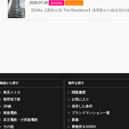
2026-07-26
新築情報
マンション
【Brillia 上野松が谷 The Residence】浅草駅から徒
路線から探す
物件を探す
東京メトロ
閲覧履歴
都営地下鉄
お気に入り
JR線
保存した条件
東急電鉄
ブランドマンション一覧
京王電鉄・小田急電鉄
新築
その他
事務所＆SOHO