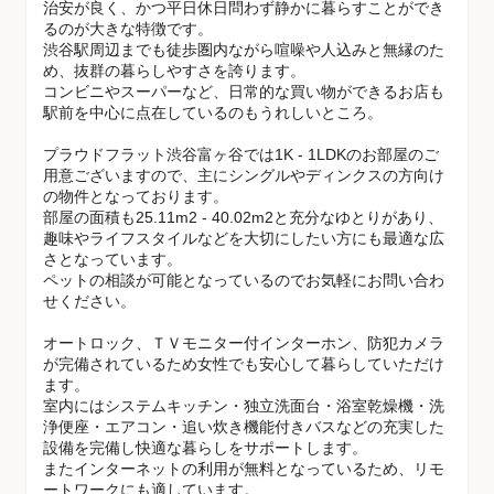
治安が良く、かつ平日休日問わず静かに暮らすことができ
るのが大きな特徴です。
渋谷駅周辺までも徒歩圏内ながら喧噪や人込みと無縁のた
め、抜群の暮らしやすさを誇ります。
コンビニやスーパーなど、日常的な買い物ができるお店も
駅前を中心に点在しているのもうれしいところ。
プラウドフラット渋谷富ヶ谷では1K - 1LDKのお部屋のご
用意ございますので、主にシングルやディンクスの方向け
の物件となっております。
部屋の面積も25.11m2 - 40.02m2と充分なゆとりがあり、
趣味やライフスタイルなどを大切にしたい方にも最適な広
さとなっています。
ペットの相談が可能となっているのでお気軽にお問い合わ
せください。
オートロック、ＴＶモニター付インターホン、防犯カメラ
が完備されているため女性でも安心して暮らしていただけ
ます。
室内にはシステムキッチン・独立洗面台・浴室乾燥機・洗
浄便座・エアコン・追い炊き機能付きバスなどの充実した
設備を完備し快適な暮らしをサポートします。
またインターネットの利用が無料となっているため、リモ
ートワークにも適しています。