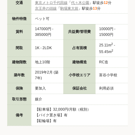
交通
東京メトロ千代田線
「
代々木公園
」駅徒歩
12
分
京王井の頭線
「
駒場東大前
」駅徒歩
13
分
物件特徴
ペット可
147000円 -
10000円 -
賃料
共益費/管理費
385000円
15000円
2
25.11m
-
間取
1K - 2LDK
占有面積
2
55.45m
建物階数
地上10階
建物構造
RC造
2019年2月 (築
築年数
小学校エリア
富谷小学校
7年)
保険
要加入
保証会社
利用必須
取引形態
媒介
【駐車場】32,000円/月額（税別）
備考
【バイク置き場】有
【駐輪場】有