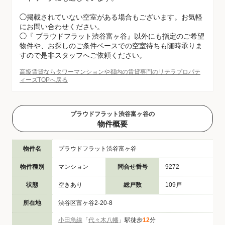
◯掲載されていない空室がある場合もございます。お気軽
にお問い合わせください。
◯『 プラウドフラット渋谷富ヶ谷』以外にも指定のご希望
物件や、お探しのご条件ベースでの空室待ちも随時承りま
すので是非スタッフへご依頼ください。
高級賃貸ならタワーマンションや都内の賃貸専門のリテラプロパテ
ィーズTOPへ戻る
プラウドフラット渋谷富ヶ谷の
物件概要
物件名
プラウドフラット渋谷富ヶ谷
物件種別
マンション
問合せ番号
9272
状態
空きあり
総戸数
109戸
所在地
渋谷区富ヶ谷2-20-8
小田急線
「
代々木八幡
」駅徒歩
12
分