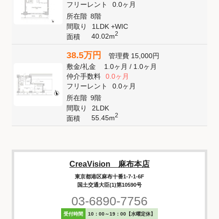
フリーレント
0.0ヶ月
所在階
8階
間取り
1LDK +WIC
2
40.02m
面積
38.5万円
管理費
15,000円
敷金
/
礼金
1.0ヶ月
/
1.0ヶ月
仲介手数料
0.0ヶ月
フリーレント
0.0ヶ月
所在階
9階
間取り
2LDK
2
55.45m
面積
CreaVision 麻布本店
東京都港区麻布十番1-7-1-6F
国土交通大臣(1)第10590号
03-6890-7756
受付時間
10：00～19：00【水曜定休】