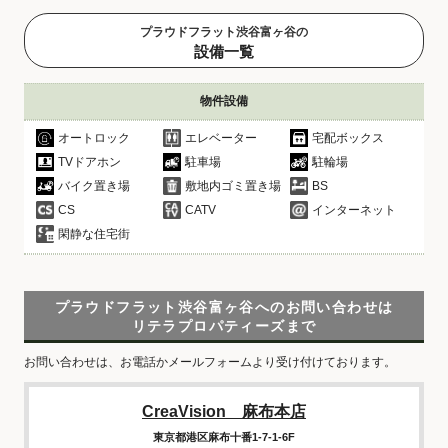
プラウドフラット渋谷富ヶ谷の
設備一覧
物件設備
オートロック
エレベーター
宅配ボックス
TVドアホン
駐車場
駐輪場
バイク置き場
敷地内ゴミ置き場
BS
CS
CATV
インターネット
閑静な住宅街
プラウドフラット渋谷富ヶ谷へのお問い合わせは
リテラプロパティーズまで
お問い合わせは、お電話かメールフォームより受け付けております。
CreaVision 麻布本店
東京都港区麻布十番1-7-1-6F