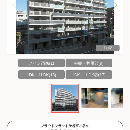
1
/
42
メイン画像(1)
外観・共用部(9)
1DK・1LDK(15)
1DK・1LDK②(17)
プラウドフラット渋谷富ヶ谷の