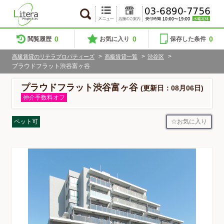
0
0
0
閲覧履歴
お気に入り
保存した条件
>
>
>
高級賃貸のリテラプロパティーズ
高級賃貸一覧
渋谷区
プラウドフラット渋谷富ヶ谷
プラウドフラット渋谷富ヶ谷
(更新日：08月06日)
仲介手数料オフ
お気に入り
ペット可