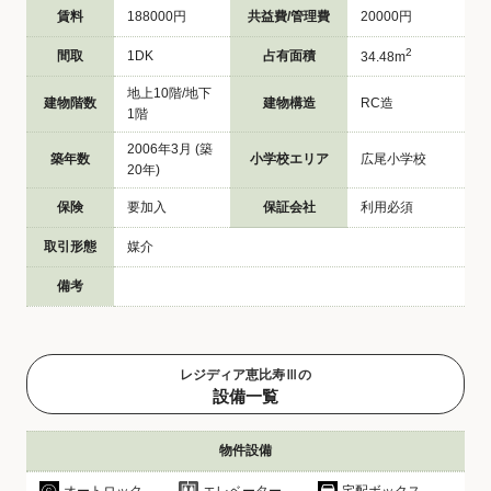
賃料
188000円
共益費/管理費
20000円
2
間取
1DK
占有面積
34.48m
地上10階/地下
建物階数
建物構造
RC造
1階
2006年3月 (築
築年数
小学校エリア
広尾小学校
20年)
保険
要加入
保証会社
利用必須
取引形態
媒介
備考
レジディア恵比寿Ⅲの
設備一覧
物件設備