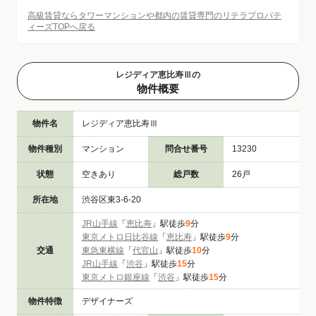
高級賃貸ならタワーマンションや都内の賃貸専門のリテラプロパテ
ィーズTOPへ戻る
レジディア恵比寿Ⅲの
物件概要
物件名
レジディア恵比寿Ⅲ
物件種別
マンション
問合せ番号
13230
状態
空きあり
総戸数
26戸
所在地
渋谷区東3-6-20
JR山手線
「
恵比寿
」駅徒歩
9
分
東京メトロ日比谷線
「
恵比寿
」駅徒歩
9
分
交通
東急東横線
「
代官山
」駅徒歩
10
分
JR山手線
「
渋谷
」駅徒歩
15
分
東京メトロ銀座線
「
渋谷
」駅徒歩
15
分
物件特徴
デザイナーズ