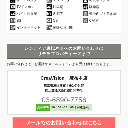
オートロック
エレベーター
宅配ボックス
TVドアホン
駐車場
駐輪場
バイク置き場
内廊下
敷地内ゴミ置き場
BS
CS
CATV
インターネット
閑静な住宅街
レジディア恵比寿Ⅲへのお問い合わせは
リテラプロパティーズまで
お問い合わせは、お電話かメールフォームより受け付けております。
CreaVision 麻布本店
東京都港区麻布十番1-7-1-6F
国土交通大臣(1)第10590号
03-6890-7756
受付時間
10：00～19：00【水曜定休】