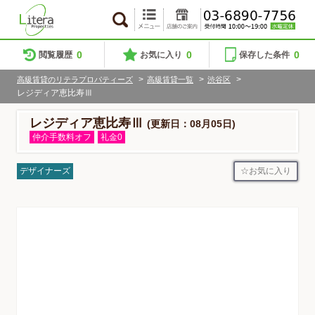
0
0
0
閲覧履歴
お気に入り
保存した条件
>
>
>
高級賃貸のリテラプロパティーズ
高級賃貸一覧
渋谷区
レジディア恵比寿Ⅲ
レジディア恵比寿Ⅲ
(更新日：08月05日)
仲介手数料オフ
礼金0
お気に入り
デザイナーズ