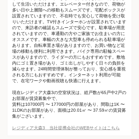
して生活いただけます。エレベーター付きなので、荷物が
多い日や上層階への移動もスムーズです。宅配ボックスが
設置されていますので、不在時でも安心して荷物を受け取
りいただけます。TV付きインターホンが設置されています
ので、来訪者の確認もスムーズで安心です。駐車場が用意
されていますので、車通勤の方やご家族でお住まいの方に
オススメです。車幅の大きな大型車も停められる駐車場が
あります。自転車置き場がありますので、お買い物など近
場の移動も便利に利用できます。バイク専用の駐輪スペー
スがありますので、ライダーの方にもおすすめです。敷地
内にゴミ置き場があり、ゴミ出しがしやすく日々の負担を
減らせます。24時間管理体制が整っており、安心感を重視
される方にもおすすめです。インターネット利用が可能
で、在宅ワークや動画視聴も快適に行えます。
現在レジディア大森3の空室状況は、総戸数が65戸中2戸の
お部屋が賃貸募集中で、
賃料は107000円 〜 177000円の部屋があり、間取は1K 〜
1LDKのお部屋があり、面積は20.01㎡ 〜 37.59㎡の賃貸募
集がございます。
レジディア大森3 当社提携会社のWEBサイトはこちら