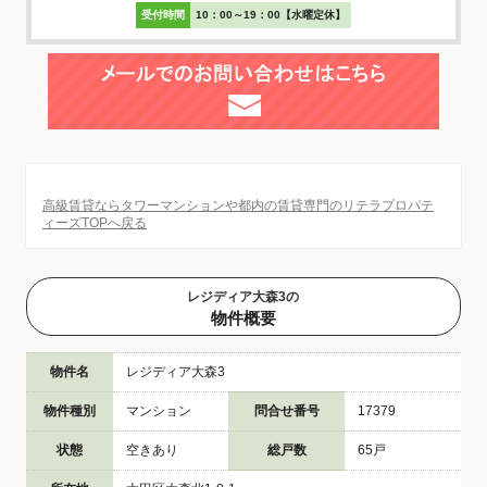
受付時間
10：00～19：00【水曜定休】
高級賃貸ならタワーマンションや都内の賃貸専門のリテラプロパテ
ィーズTOPへ戻る
レジディア大森3の
物件概要
物件名
レジディア大森3
物件種別
マンション
問合せ番号
17379
状態
空きあり
総戸数
65戸