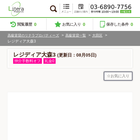
0
0
0
閲覧履歴
お気に入り
保存した条件
>
>
>
高級賃貸のリテラプロパティーズ
高級賃貸一覧
大田区
レジディア大森3
レジディア大森3
(更新日：08月05日)
仲介手数料オフ
礼金0
お気に入り