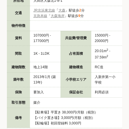
所在地
大田区大森北1-8-1
JR京浜東北線
「
大森
」駅徒歩
2
分
交通
京急本線
「
大森海岸
」駅徒歩
9
分
物件特徴
107000円 -
15000円 -
賃料
共益費/管理費
177000円
20000円
2
20.01m
-
間取
1K - 1LDK
占有面積
2
37.59m
建物階数
地上14階
建物構造
RC造
2013年1月 (築
入新井第一小
築年数
小学校エリア
13年)
学校
保険
要加入
保証会社
利用必須
取引形態
媒介
【駐車場】平置き 38,000円/月額（税別）
備考
【バイク置き場】3,000円/月額（税別）
【駐輪場】初回登録料 3,000円