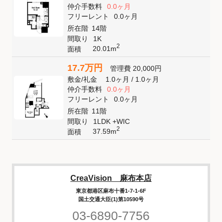
仲介手数料
0.0ヶ月
フリーレント
0.0ヶ月
所在階
14階
間取り
1K
2
20.01m
面積
17.7万円
管理費
20,000円
敷金
/
礼金
1.0ヶ月
/
1.0ヶ月
仲介手数料
0.0ヶ月
フリーレント
0.0ヶ月
所在階
11階
間取り
1LDK +WIC
2
37.59m
面積
CreaVision 麻布本店
東京都港区麻布十番1-7-1-6F
国土交通大臣(1)第10590号
03-6890-7756