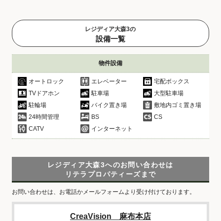
レジディア大森3の
設備一覧
物件設備
オートロック
エレベーター
宅配ボックス
TVドアホン
駐車場
大型駐車場
駐輪場
バイク置き場
敷地内ゴミ置き場
24時間管理
BS
CS
CATV
インターネット
レジディア大森3へのお問い合わせは
リテラプロパティーズまで
お問い合わせは、お電話かメールフォームより受け付けております。
CreaVision 麻布本店