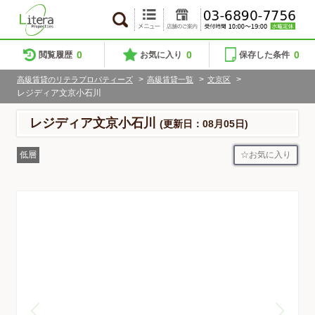
0
0
0
閲覧履歴
お気に入り
保存した条件
>
>
>
高級賃貸のリテラプロパティーズ
高級賃貸一覧
文京区
レジディア文京小石川
レジディア文京小石川
(更新日：08月05日)
お気に入り
低層