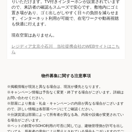
りいただけます。TV付きインターホンが設置されています
ので、来訪者の確認もスムーズで安心です。敷地内にゴミ
置き場があり、ゴミ出しがしやすく日々の負担を減らせま
す。インターネット利用が可能で、在宅ワークや動画視聴
も快適に行えます。
現在空室はありません。
レジディア文京小石川 当社提携会社のWEBサイトはこち
ら
物件募集に関する注意事項
※掲載情報が現況と異なる場合は、現況が優先となります。
※キャンペーン情報は予告なく変更・終了する場合がございます。詳細は
お問い合わせください。
※部屋により敷金・礼金・キャンペーンの内容が異なる場合がございます
ので、詳しい情報は各部屋ページにてご確認ください。
※分譲賃貸は部屋によって所有者が異なる為、内装や設備が変更されてい
る場合がございます。
※ペットの飼育やSOHO利用の可否に関しては、建物管理側が許可を出し
ていても、所有者の意向により禁止とされている場合もございますのでご