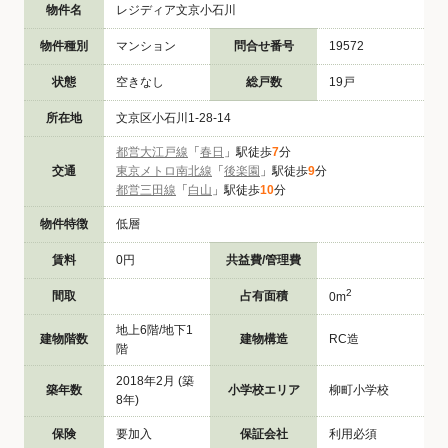
物件名
レジディア文京小石川
物件種別
マンション
問合せ番号
19572
状態
空きなし
総戸数
19戸
所在地
文京区小石川1-28-14
都営大江戸線
「
春日
」駅徒歩
7
分
交通
東京メトロ南北線
「
後楽園
」駅徒歩
9
分
都営三田線
「
白山
」駅徒歩
10
分
物件特徴
低層
賃料
0円
共益費/管理費
2
間取
占有面積
0m
地上6階/地下1
建物階数
建物構造
RC造
階
2018年2月 (築
築年数
小学校エリア
柳町小学校
8年)
保険
要加入
保証会社
利用必須