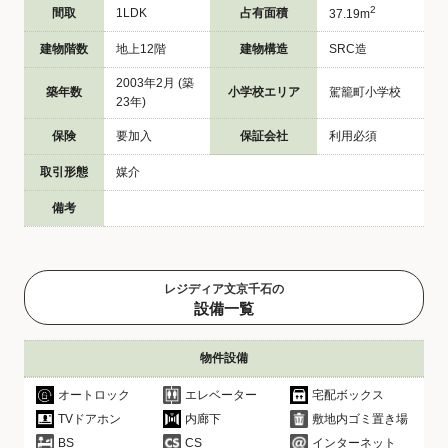
2
間取
1LDK
占有面積
37.19m
建物階数
地上12階
建物構造
SRC造
2003年2月 (築
築年数
小学校エリア
駕籠町小学校
23年)
保険
要加入
保証会社
利用必須
取引形態
媒介
備考
レジディア文京千石の
設備一覧
物件設備
オートロック
エレベーター
宅配ボックス
TVドアホン
内廊下
敷地内ゴミ置き場
BS
CS
インターネット