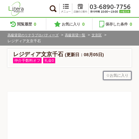
0
0
0
閲覧履歴
お気に入り
保存した条件
>
>
>
高級賃貸のリテラプロパティーズ
高級賃貸一覧
文京区
レジディア文京千石
レジディア文京千石
(更新日：08月05日)
仲介手数料オフ
礼金0
お気に入り