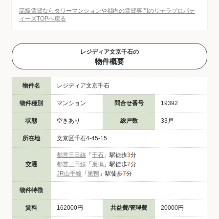
高級賃貸ならタワーマンションや都内の賃貸専門のリテラプロパテ
ィーズTOPへ戻る
レジディア文京千石の
物件概要
物件名
レジディア文京千石
物件種別
マンション
問合せ番号
19392
状態
空きあり
総戸数
33戸
所在地
文京区千石4-45-15
都営三田線
「
千石
」駅徒歩
3
分
交通
都営三田線
「
巣鴨
」駅徒歩
7
分
JR山手線
「
巣鴨
」駅徒歩
7
分
物件特徴
賃料
162000円
共益費/管理費
20000円