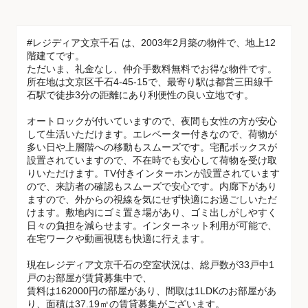
#レジディア文京千石 は、2003年2月築の物件で、地上12
階建てです。
ただいま、礼金なし、仲介手数料無料でお得な物件です。
所在地は文京区千石4-45-15で、最寄り駅は都営三田線千
石駅で徒歩3分の距離にあり利便性の良い立地です。
オートロックが付いていますので、夜間も女性の方が安心
して生活いただけます。エレベーター付きなので、荷物が
多い日や上層階への移動もスムーズです。宅配ボックスが
設置されていますので、不在時でも安心して荷物を受け取
りいただけます。TV付きインターホンが設置されています
ので、来訪者の確認もスムーズで安心です。内廊下があり
ますので、外からの視線を気にせず快適にお過ごしいただ
けます。敷地内にゴミ置き場があり、ゴミ出しがしやすく
日々の負担を減らせます。インターネット利用が可能で、
在宅ワークや動画視聴も快適に行えます。
現在レジディア文京千石の空室状況は、総戸数が33戸中1
戸のお部屋が賃貸募集中で、
賃料は162000円の部屋があり、間取は1LDKのお部屋があ
り、面積は37.19㎡の賃貸募集がございます。