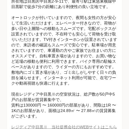
所在地は目黒区中目黒2-9-11で、最寄り駅は東急東横線中
目黒駅で徒歩7分の距離にあり利便性の良い立地です。
オートロックが付いていますので、夜間も女性の方が安心
して生活いただけます。エレベーター付きなので、荷物が
多い日や上層階への移動もスムーズです。宅配ボックスが
設置されていますので、不在時でも安心して荷物を受け取
りいただけます。TV付きインターホンが設置されています
ので、来訪者の確認もスムーズで安心です。駐車場が用意
されていますので、車通勤の方やご家族でお住まいの方に
オススメです。自転車置き場がありますので、お買い物な
ど近場の移動も便利に利用できます。バイク専用の駐輪ス
ペースがありますので、ライダーの方にもおすすめです。
敷地内にゴミ置き場があり、ゴミ出しがしやすく日々の負
担を減らせます。インターネット利用が可能で、在宅ワー
クや動画視聴も快適に行えます。
現在レジディア中目黒Ⅱの空室状況は、総戸数が50戸中5
戸のお部屋が賃貸募集中で、
賃料は130000円 〜 160000円の部屋があり、間取は1R 〜
1Kのお部屋があり、面積は24.89㎡ 〜 27.88㎡の賃貸募集
がございます。
レジディア中目黒Ⅱ 当社提携会社のWEBサイトはこちら