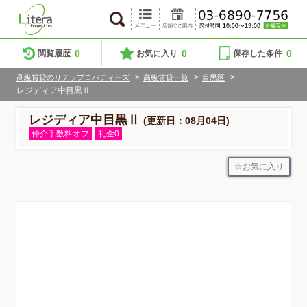
0
0
0
閲覧履歴
お気に入り
保存した条件
>
>
>
高級賃貸のリテラプロパティーズ
高級賃貸一覧
目黒区
レジディア中目黒Ⅱ
レジディア中目黒Ⅱ
(更新日：08月04日)
仲介手数料オフ
礼金0
お気に入り