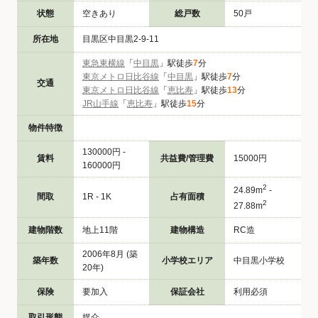
状態
空きあり
総戸数
50戸
所在地
目黒区中目黒2-9-11
東急東横線
「
中目黒
」駅徒歩
7
分
東京メトロ日比谷線
「
中目黒
」駅徒歩
7
分
交通
東京メトロ日比谷線
「
恵比寿
」駅徒歩
13
分
JR山手線
「
恵比寿
」駅徒歩
15
分
物件特徴
130000円 -
賃料
共益費/管理費
15000円
160000円
2
24.89m
-
間取
1R - 1K
占有面積
2
27.88m
建物階数
地上11階
建物構造
RC造
2006年8月 (築
築年数
小学校エリア
中目黒小学校
20年)
保険
要加入
保証会社
利用必須
取引形態
媒介