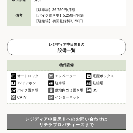
【駐車場】36,750円/月額
備考
【バイク置き場】5,250円/月額
【駐輪場】初回登録料3,150円
レジディア中目黒Ⅱの
設備一覧
物件設備
オートロック
エレベーター
宅配ボックス
TVドアホン
駐車場
駐輪場
バイク置き場
敷地内ゴミ置き場
BS
CATV
インターネット
レジディア中目黒Ⅱへのお問い合わせは
リテラプロパティーズまで