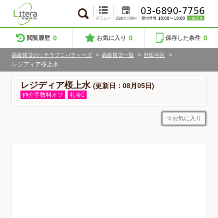
0
0
0
閲覧履歴
お気に入り
保存した条件
>
>
>
高級賃貸のリテラプロパティーズ
高級賃貸一覧
世田谷区
レジディア桜上水
レジディア桜上水
(更新日：08月05日)
仲介手数料オフ
礼金0
お気に入り