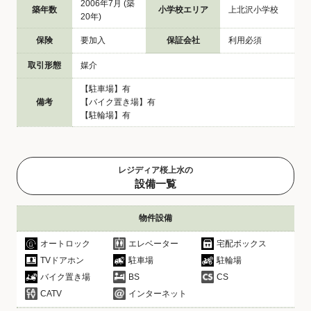
2006年7月 (築
築年数
小学校エリア
上北沢小学校
20年)
保険
要加入
保証会社
利用必須
取引形態
媒介
【駐車場】有
備考
【バイク置き場】有
【駐輪場】有
レジディア桜上水の
設備一覧
物件設備
オートロック
エレベーター
宅配ボックス
TVドアホン
駐車場
駐輪場
バイク置き場
BS
CS
CATV
インターネット