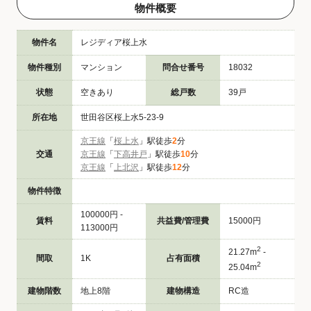
物件概要
物件名
レジディア桜上水
物件種別
マンション
問合せ番号
18032
状態
空きあり
総戸数
39戸
所在地
世田谷区桜上水5-23-9
京王線
「
桜上水
」駅徒歩
2
分
交通
京王線
「
下高井戸
」駅徒歩
10
分
京王線
「
上北沢
」駅徒歩
12
分
物件特徴
100000円 -
賃料
共益費/管理費
15000円
113000円
2
21.27m
-
間取
1K
占有面積
2
25.04m
建物階数
地上8階
建物構造
RC造