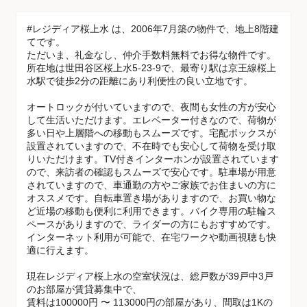
#レジディア桜上水 は、2006年7月築の物件で、地上8階建
てです。
ただいま、礼金なし、仲介手数料無料でお得な物件です。
所在地は世田谷区桜上水5-23-9で、最寄り駅は京王線桜上
水駅で徒歩2分の距離にあり利便性の良い立地です。
オートロックが付いていますので、夜間も女性の方が安心
して生活いただけます。エレベーター付きなので、荷物が
多い日や上層階への移動もスムーズです。宅配ボックスが
設置されていますので、不在時でも安心して荷物を受け取
りいただけます。TV付きインターホンが設置されています
ので、来訪者の確認もスムーズで安心です。駐車場が用意
されていますので、車通勤の方やご家族でお住まいの方に
オススメです。自転車置き場がありますので、お買い物な
ど近場の移動も便利に利用できます。バイク専用の駐輪ス
ペースがありますので、ライダーの方にもおすすめです。
インターネット利用が可能で、在宅ワークや動画視聴も快
適に行えます。
現在レジディア桜上水の空室状況は、総戸数が39戸中3戸
のお部屋が賃貸募集中で、
賃料は100000円 〜 113000円の部屋があり、間取は1Kの