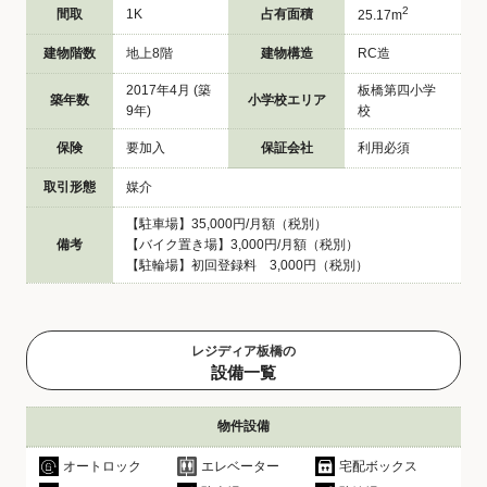
2
間取
1K
占有面積
25.17m
建物階数
地上8階
建物構造
RC造
2017年4月 (築
板橋第四小学
築年数
小学校エリア
9年)
校
保険
要加入
保証会社
利用必須
取引形態
媒介
【駐車場】35,000円/月額（税別）
備考
【バイク置き場】3,000円/月額（税別）
【駐輪場】初回登録料 3,000円（税別）
レジディア板橋の
設備一覧
物件設備
オートロック
エレベーター
宅配ボックス