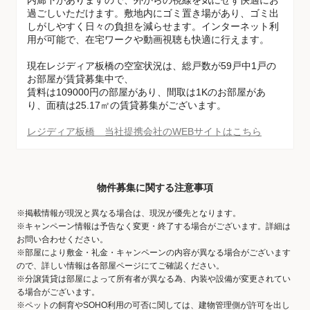
内廊下がありますので、外からの視線を気にせず快適にお
過ごしいただけます。敷地内にゴミ置き場があり、ゴミ出
しがしやすく日々の負担を減らせます。インターネット利
用が可能で、在宅ワークや動画視聴も快適に行えます。
現在レジディア板橋の空室状況は、総戸数が59戸中1戸の
お部屋が賃貸募集中で、
賃料は109000円の部屋があり、間取は1Kのお部屋があ
り、面積は25.17㎡の賃貸募集がございます。
レジディア板橋 当社提携会社のWEBサイトはこちら
物件募集に関する注意事項
※掲載情報が現況と異なる場合は、現況が優先となります。
※キャンペーン情報は予告なく変更・終了する場合がございます。詳細は
お問い合わせください。
※部屋により敷金・礼金・キャンペーンの内容が異なる場合がございます
ので、詳しい情報は各部屋ページにてご確認ください。
※分譲賃貸は部屋によって所有者が異なる為、内装や設備が変更されてい
る場合がございます。
※ペットの飼育やSOHO利用の可否に関しては、建物管理側が許可を出し