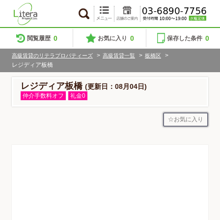
0
0
0
閲覧履歴
お気に入り
保存した条件
>
>
>
高級賃貸のリテラプロパティーズ
高級賃貸一覧
板橋区
レジディア板橋
レジディア板橋
(更新日：08月04日)
仲介手数料オフ
礼金0
お気に入り