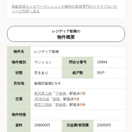
高級賃貸ならタワーマンションや都内の賃貸専門のリテラプロパテ
ィーズTOPへ戻る
レジディア板橋の
物件概要
物件名
レジディア板橋
物件種別
マンション
問合せ番号
19994
状態
空きあり
総戸数
59戸
所在地
板橋区板橋1-5-6
東武東上線
「
下板橋
」駅徒歩
1
分
交通
JR埼京線
「
板橋
」駅徒歩
5
分
都営三田線
「
新板橋
」駅徒歩
8
分
物件特徴
賃料
109000円
共益費/管理費
15000円