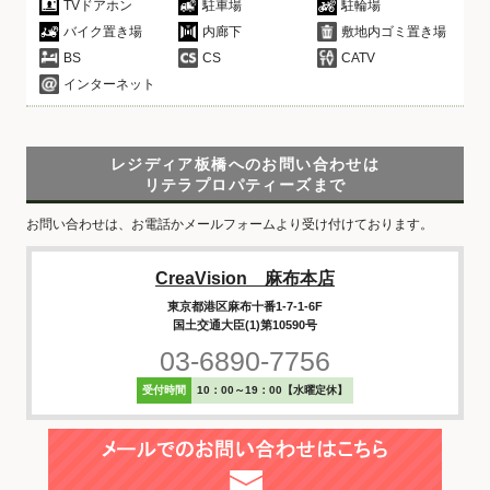
TVドアホン
駐車場
駐輪場
バイク置き場
内廊下
敷地内ゴミ置き場
BS
CS
CATV
インターネット
レジディア板橋へのお問い合わせは
リテラプロパティーズまで
お問い合わせは、お電話かメールフォームより受け付けております。
CreaVision 麻布本店
東京都港区麻布十番1-7-1-6F
国土交通大臣(1)第10590号
03-6890-7756
受付時間
10：00～19：00【水曜定休】