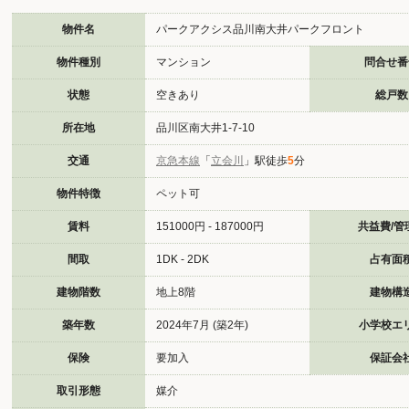
物件名
パークアクシス品川南大井パークフロント
物件種別
マンション
問合せ番
状態
空きあり
総戸数
所在地
品川区南大井1-7-10
交通
京急本線
「
立会川
」駅徒歩
5
分
物件特徴
ペット可
賃料
151000円 - 187000円
共益費/管
間取
1DK - 2DK
占有面
建物階数
地上8階
建物構
築年数
2024年7月 (築2年)
小学校エ
保険
要加入
保証会
取引形態
媒介