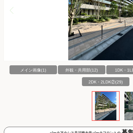
メイン画像(1)
外観・共用部(12)
1DK・1LD
2DK・2LDK②(29)
募
パークアクシス品川南大井パークフロントの