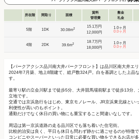
賃料
敷金
所在階
間取り
面積
管理費
礼金
15.1万円
1.0ヶ月
2
5階
1DK
30.08m
0.0ヶ月
12,000円
18.7万円
1.0ヶ月
2
4階
2DK
39.6m
0.0ヶ月
18,000円
【パークアクシス品川南大井パークフロント】は品川区南大井エ
2024年7月築、地上8階建て、総戸数324戸。白を基調とした上
す。
最寄り駅の立会川駅まで徒歩5分、大井競馬場前駅まで徒歩13分、
立地です。
交通では京浜急行をはじめ、東京モノレール、JR京浜東北線とい
利便性が高いのもポイント。
通勤だけでなく休日の買い物にも重宝すること間違いなしです。
周辺は第一京浜道路の走る品川区でも落ち着いた住宅街。
比較的治安は良く、平日も休日も問わず静かに過ごせるのが特徴で
コンビニやスーパーといった日常に必要な買い物をできるお店が多