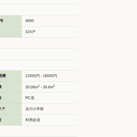
号
9895
324戸
理費
12000円 - 18000円
2
2
積
30.08m
- 39.6m
造
RC造
リア
浜川小学校
社
利用必須