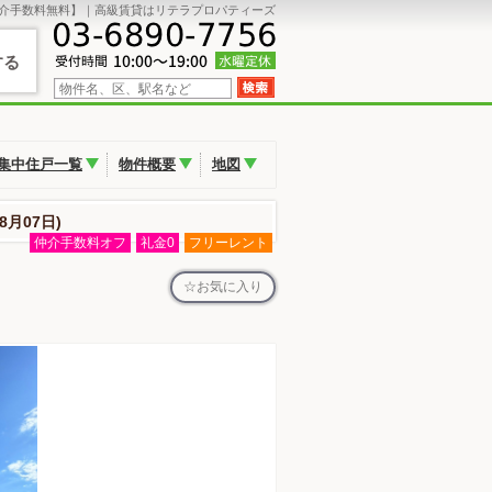
介手数料無料】｜高級賃貸はリテラプロパティーズ
する
集中住戸一覧
物件概要
地図
8月07日)
仲介手数料オフ
礼金0
フリーレント
お気に入り