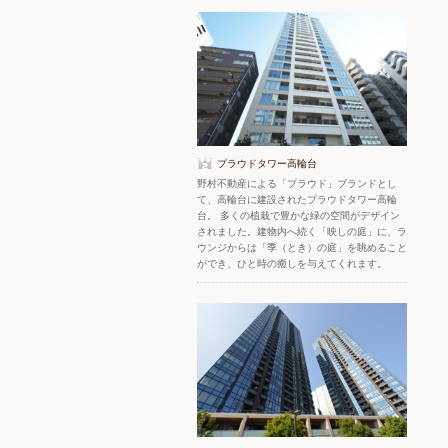
プラウドタワー高輪台
野村不動産による「プラウド」ブランドとし
て、高輪台に建設されたプラウドタワー高輪
台。 多くの植栽で豊かな緑の空間がデザイン
されました。建物内へ続く「映しの庭」に、ラ
ウンジからは「季（とき）の庭」を眺めること
ができ、ひと時の癒しを与えてくれます。