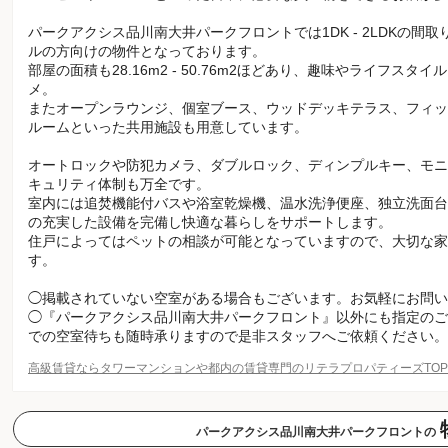
パークアクシス品川南大井パークフロントでは1DK - 2LDKの間
ルの方向けの物件となっております。
部屋の面積も28.16m2 - 50.76m2ほどあり、趣味やライフス
メ。
またオープンラウンジ、個室ブース、ウッドデッキテラス、フィッ
ルームといった共用施設も用意しています。
オートロックや防犯カメラ、ダブルロック、ディンプルキー、モニ
キュリティ体制も万全です。
室内には追焚機能付バスや浴室乾燥機、温水洗浄便座、独立洗面台
の充実した設備を完備し快適な暮らしをサポートします。
住戸によってはペットの相談が可能となっていますので、大切な家
す。
◯掲載されていない空室がある場合もございます。お気軽にお問い
◯『パークアクシス品川南大井パークフロント』以外にも指定のご
での空室待ちも随時承りますので是非スタッフへご依頼ください。
高級賃貸ならタワーマンションや都内の賃貸専門のリテラプロパティーズTO
パークアクシス品川南大井パークフロントの