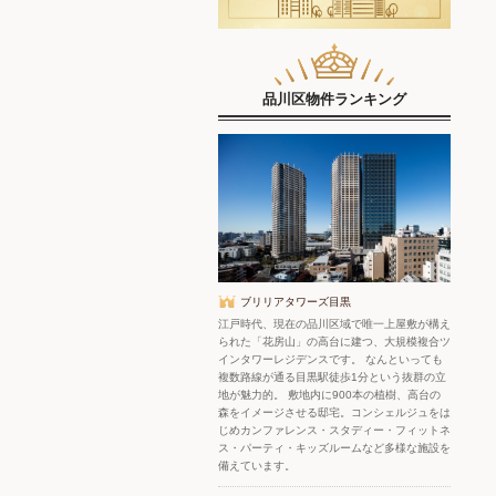
品川区物件ランキング
ブリリアタワーズ目黒
江戸時代、現在の品川区域で唯一上屋敷が構え
られた「花房山」の高台に建つ、大規模複合ツ
インタワーレジデンスです。 なんといっても
複数路線が通る目黒駅徒歩1分という抜群の立
地が魅力的。 敷地内に900本の植樹、高台の
森をイメージさせる邸宅。コンシェルジュをは
じめカンファレンス・スタディー・フィットネ
ス・パーティ・キッズルームなど多様な施設を
備えています。