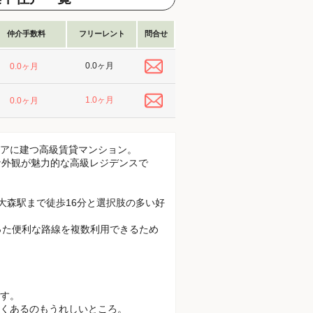
仲介手数料
フリーレント
問合せ
0.0ヶ月
0.0ヶ月
1.0ヶ月
0.0ヶ月
リアに建つ高級賃貸マンション。
品な外観が魅力的な高級レジデンスで
大森駅まで徒歩16分と選択肢の多い好
った便利な路線を複数利用できるため
す。
くあるのもうれしいところ。