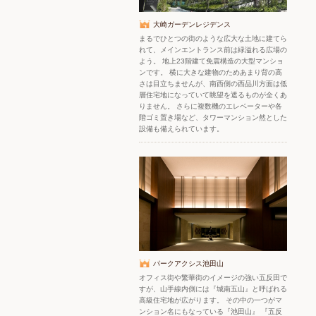
大崎ガーデンレジデンス
まるでひとつの街のような広大な土地に建てら
れて、メインエントランス前は緑溢れる広場の
よう。 地上23階建て免震構造の大型マンショ
ンです。 横に大きな建物のためあまり背の高
さは目立ちませんが、南西側の西品川方面は低
層住宅地になっていて眺望を遮るものが全くあ
りません。 さらに複数機のエレベーターや各
階ゴミ置き場など、タワーマンション然とした
設備も備えられています。
パークアクシス池田山
オフィス街や繁華街のイメージの強い五反田で
すが、山手線内側には『城南五山』と呼ばれる
高級住宅地が広がります。 その中の一つがマ
ンション名にもなっている『池田山』 『五反