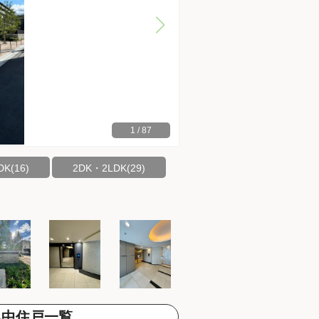
1
/
87
K(16)
2DK・2LDK(29)
集中住戸一覧