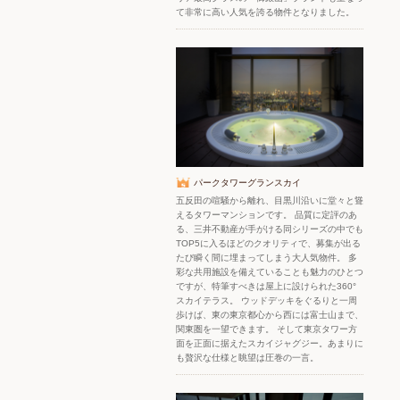
て非常に高い人気を誇る物件となりました。
パークタワーグランスカイ
五反田の喧騒から離れ、目黒川沿いに堂々と聳
えるタワーマンションです。 品質に定評のあ
る、三井不動産が手がける同シリーズの中でも
TOP5に入るほどのクオリティで、募集が出る
たび瞬く間に埋まってしまう大人気物件。 多
彩な共用施設を備えていることも魅力のひとつ
ですが、特筆すべきは屋上に設けられた360°
スカイテラス。 ウッドデッキをぐるりと一周
歩けば、東の東京都心から西には富士山まで、
関東圏を一望できます。 そして東京タワー方
面を正面に据えたスカイジャグジー。あまりに
も贅沢な仕様と眺望は圧巻の一言。