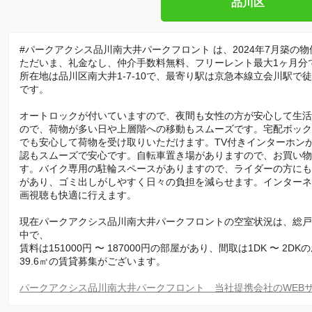
品川区
#パークアクシス品川南大井パークフロント は、2024年7月築の
ただいま、礼金なし、仲介手数料無料、フリーレント最大1ヶ月分
所在地は品川区南大井1-7-10で、最寄り駅は京急本線立会川駅で
です。
オートロックが付いていますので、夜間も女性の方が安心して生活
ので、荷物が多い日や上層階への移動もスムーズです。宅配ボック
でも安心して荷物を受け取りいただけます。TV付きインターホン
認もスムーズで安心です。自転車置き場がありますので、お買い物
す。バイク専用の駐輪スペースがありますので、ライダーの方にも
があり、ゴミ出しがしやすく日々の負担を減らせます。インターネ
画視聴も快適に行えます。
現在パークアクシス品川南大井パークフロントの空室状況は、総戸数
中で、
賃料は151000円 〜 187000円の部屋があり、間取は1DK 〜 2D
39.6㎡の賃貸募集がございます。
パークアクシス品川南大井パークフロント 当社提携会社のWEB