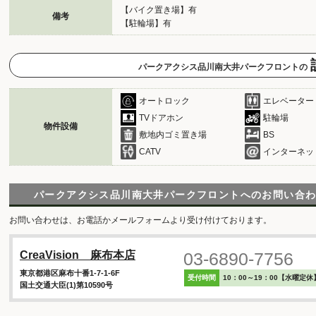
【バイク置き場】有
備考
【駐輪場】有
パークアクシス品川南大井パークフロントの
オートロック
エレベーター
TVドアホン
駐輪場
物件設備
敷地内ゴミ置き場
BS
CATV
インターネッ
パークアクシス品川南大井パークフロントへのお問い合
お問い合わせは、お電話かメールフォームより受け付けております。
03-6890-7756
CreaVision 麻布本店
東京都港区麻布十番1-7-1-6F
受付時間
10：00～19：00【水曜定休
国土交通大臣(1)第10590号