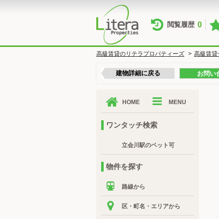
0
閲覧履歴
高級賃貸のリテラプロパティーズ
>
高級賃貸
建物詳細に戻る
お問い
HOME
MENU
ワンタッチ検索
立会川駅のペット可
物件を探す
路線から
区・町名・エリアから