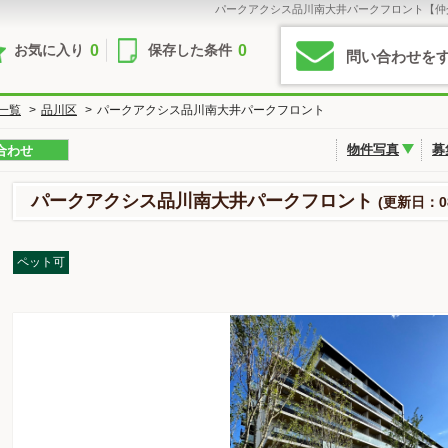
パークアクシス品川南大井パークフロント【仲
0
0
お気に入り
保存した条件
問い合わせを
一覧
>
品川区
>
パークアクシス品川南大井パークフロント
物件写真
募
合わせ
パークアクシス品川南大井パークフロント
(更新日：0
ペット可