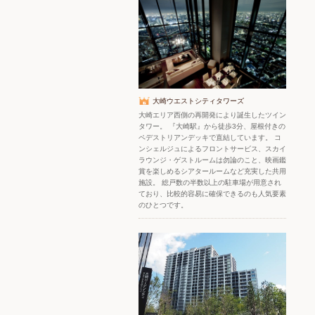
大崎ウエストシティタワーズ
大崎エリア西側の再開発により誕生したツイン
タワー。 『大崎駅』から徒歩3分、屋根付きの
ペデストリアンデッキで直結しています。 コ
ンシェルジュによるフロントサービス、スカイ
ラウンジ・ゲストルームは勿論のこと、映画鑑
賞を楽しめるシアタールームなど充実した共用
施設。 総戸数の半数以上の駐車場が用意され
ており、比較的容易に確保できるのも人気要素
のひとつです。