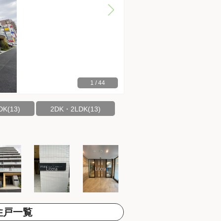
1
/
44
K(13)
2DK・2LDK(13)
住戸一覧