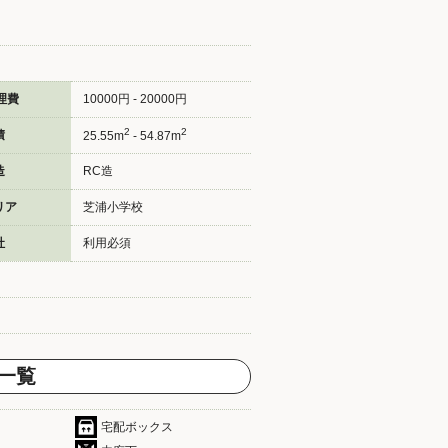
理費
10000円 - 20000円
2
2
積
25.55m
- 54.87m
造
RC造
リア
芝浦小学校
社
利用必須
一覧
宅配ボックス