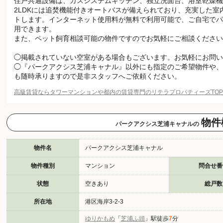
住戸共通設備は、ガスシステムキッチン、独立洗面台、浴室乾燥機
2LDKには追焚機能付きオートバスが備えられており、充実した
トします。インターネット使用料が無料で利用可能で、ご自宅でパ
用できます。
また、ペット飼育相談可能の物件ですのでお気軽にご相談ください
◯掲載されていない空室がある場合もございます。お気軽にお問い
◯『パークアクシス芝浦キャナル』以外にも指定のご希望物件や、
も随時承りますので是非スタッフへご依頼ください。
高級賃貸ならタワーマンションや都内の賃貸専門のリテラプロパティーズTO
物件
パークアクシス芝浦キャナルの
物件名
パークアクシス芝浦キャナル
物件種別
マンション
問合せ番
状態
空きあり
総戸数
所在地
港区海岸3-2-3
ゆりかもめ
「
芝浦ふ頭
」駅徒歩
7
分