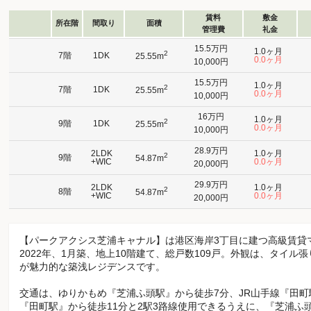
賃料
敷金
所在階
間取り
面積
管理費
礼金
15.5万円
1.0ヶ月
2
7階
1DK
25.55m
0.0ヶ月
10,000円
15.5万円
1.0ヶ月
2
7階
1DK
25.55m
0.0ヶ月
10,000円
16万円
1.0ヶ月
2
9階
1DK
25.55m
0.0ヶ月
10,000円
28.9万円
2LDK
1.0ヶ月
2
9階
54.87m
+WIC
0.0ヶ月
20,000円
29.9万円
2LDK
1.0ヶ月
2
8階
54.87m
+WIC
0.0ヶ月
20,000円
【パークアクシス芝浦キャナル】は港区海岸3丁目に建つ高級賃貸
2022年、1月築、地上10階建て、総戸数109戸。外観は、タイ
が魅力的な築浅レジデンスです。
交通は、ゆりかもめ『芝浦ふ頭駅』から徒歩7分、JR山手線『田町
『田町駅』から徒歩11分と2駅3路線使用できるうえに、『芝浦ふ