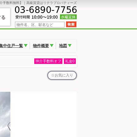
介手数料無料】｜高級賃貸はリテラプロパティーズ
する
集中住戸一覧
物件概要
地図
仲介手数料オフ
礼金0
お気に入り