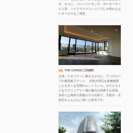
す。さらに、バレーパーキング、ポーターサー
ビス等、ハイクラスマンションでしか味わえな
いサービスをご用意。
THE CONOE三田綱町
立地・クオリティに磨きをかけた、アパグルー
プの最高級ブランド。 天然大理石を多種使用
したモダンな空間のエントランス。ホテルライ
クなラグジュアリー感が魅力の内廊下を採用。
水回りは海外の高級ホテル仕様で、天然木・天
然石をふんだんに用いた邸宅です。