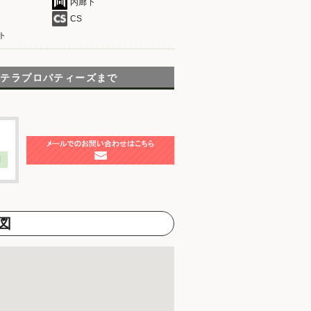
内廊下
CS
ト
リテラプロパティーズまで
】
図