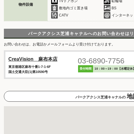
TVドアホン
駐輪場
物件設備
敷地内ゴミ置き場
BS
CATV
インターネッ
パークアクシス芝浦キャナルへのお問い合わせは
お問い合わせは、お電話かメールフォームより受け付けております。
03-6890-7756
CreaVision 麻布本店
東京都港区麻布十番1-7-1-6F
受付時間
10：00～19：00【水曜定休
国土交通大臣(1)第10590号
地
パークアクシス芝浦キャナルの