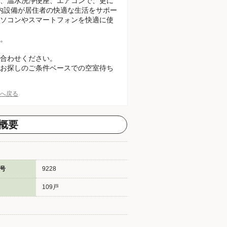
、温水洗浄便座、エアコンで、更に
室内設備が居住者の快適な生活をサポー
ソコンやスマートフォンを快適に使
。
合わせください。
お探しのご条件ベースでの空室待ち
Pへ戻る
概要
号
9228
109戸