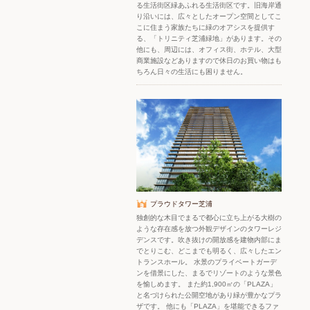
る生活街区緑あふれる生活街区です。旧海岸通
り沿いには、広々としたオープン空間としてこ
こに住まう家族たちに緑のオアシスを提供す
る、「トリニティ芝浦緑地」があります。その
他にも、周辺には、オフィス街、ホテル、大型
商業施設などありますので休日のお買い物はも
ちろん日々の生活にも困りません。
プラウドタワー芝浦
独創的な木目でまるで都心に立ち上がる大樹の
ような存在感を放つ外観デザインのタワーレジ
デンスです。吹き抜けの開放感を建物内部にま
でとりこむ、どこまでも明るく、広々したエン
トランスホール。 水景のプライベートガーデ
ンを借景にした、まるでリゾートのような景色
を愉しめます。 また約1,900㎡の「PLAZA」
と名づけられた公開空地があり緑が豊かなプラ
ザです。 他にも「PLAZA」を堪能できるファ