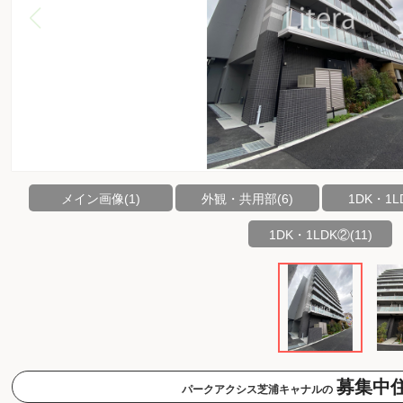
メイン画像(1)
外観・共用部(6)
1DK・1LD
1DK・1LDK②(11)
募集中
パークアクシス芝浦キャナルの