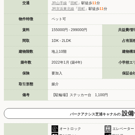
交通
JR山手線
「
田町
」駅徒歩
11
分
JR京浜東北線
「
田町
」駅徒歩
11
分
物件特徴
ペット可
賃料
155000円 - 299000円
共益費/管
間取
1DK - 2LDK
占有面
建物階数
地上10階
建物構
築年数
2022年1月 (築4年)
小学校エ
保険
要加入
保証会
取引形態
媒介
備考
【駐輪場】ステッカー台 1,100円
設備
パークアクシス芝浦キャナルの
オートロック
エレベーター