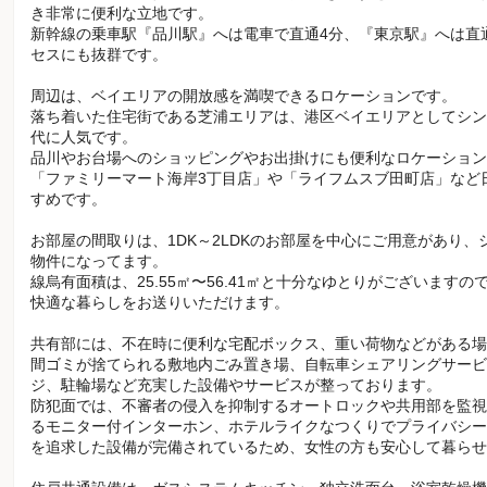
き非常に便利な立地です。
新幹線の乗車駅『品川駅』へは電車で直通4分、『東京駅』へは直
セスにも抜群です。
周辺は、ベイエリアの開放感を満喫できるロケーションです。
落ち着いた住宅街である芝浦エリアは、港区ベイエリアとしてシン
代に人気です。
品川やお台場へのショッピングやお出掛けにも便利なロケーション
「ファミリーマート海岸3丁目店」や「ライフムスブ田町店」など
すめです。
お部屋の間取りは、1DK～2LDKのお部屋を中心にご用意があり
物件になってます。
線烏有面積は、25.55㎡〜56.41㎡と十分なゆとりがございます
快適な暮らしをお送りいただけます。
共有部には、不在時に便利な宅配ボックス、重い荷物などがある場
間ゴミが捨てられる敷地内ごみ置き場、自転車シェアリングサービ
ジ、駐輪場など充実した設備やサービスが整っております。
防犯面では、不審者の侵入を抑制するオートロックや共用部を監視
るモニター付インターホン、ホテルライクなつくりでプライバシー
を追求した設備が完備されているため、女性の方も安心して暮らせ