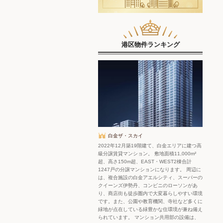
港区物件ランキング
白金ザ・スカイ
2022年12月築19階建て、白金エリアに建つ高
級分譲賃貸マンション。 敷地面積11,000m²
超、高さ150m超、EAST・WEST2棟合計
1247戸の分譲マンションになります。 周辺に
は、複合施設の白金アエルシティ、スーパーの
クイーンズ伊勢丹、コンビニのローソンがあ
り、商店街も徒歩圏内で大変暮らしやすい環境
です。また、公園や教育機関、寺社など多くに
緑地が点在している緑豊かな住環境が兼ね備え
られています。 マンション共用部の設備は、