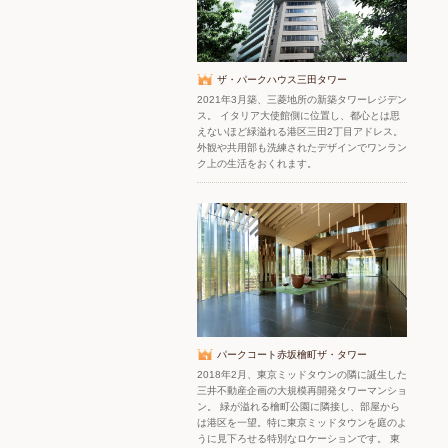
ザ・パークハウス三田タワー
2021年3月築、三菱地所の新築タワーレジデン
ス。 イタリア大使館側に位置し、都心とは思
えないほど緑溢れる港区三田2丁目アドレス。
外観や共用部も洗練されたデザインでワンラン
ク上の生活をおくれます。
パークコート赤坂檜町ザ・タワー
2018年2月、東京ミッドタウンの隣に誕生した
三井不動産企画の大規模再開発タワーマンショ
ン。 緑が溢れる檜町公園に隣接し、部屋から
は港区を一望。特に東京ミッドタウンを庭のよ
うに見下ろせる特別なロケーションです。 東