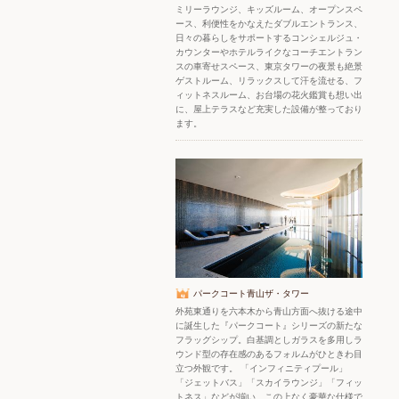
ミリーラウンジ、キッズルーム、オープンスペ
ース、利便性をかなえたダブルエントランス、
日々の暮らしをサポートするコンシェルジュ・
カウンターやホテルライクなコーチエントラン
スの車寄せスペース、東京タワーの夜景も絶景
ゲストルーム、リラックスして汗を流せる、フ
ィットネスルーム、お台場の花火鑑賞も想い出
に、屋上テラスなど充実した設備が整っており
ます。
パークコート青山ザ・タワー
外苑東通りを六本木から青山方面へ抜ける途中
に誕生した『パークコート』シリーズの新たな
フラッグシップ。白基調としガラスを多用しラ
ウンド型の存在感のあるフォルムがひときわ目
立つ外観です。 「インフィニティプール」
「ジェットバス」「スカイラウンジ」「フィッ
トネス」などが揃い、この上なく豪華な仕様で