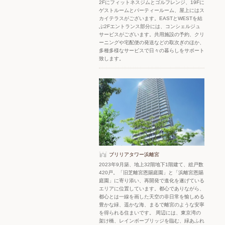
2Fにフィットネスジムとゴルフレンジ、19Fに
ゲストルームとパーティールーム、屋上にはス
カイテラスがございます。EASTとWESTを結
ぶ2Fエントランス部分には、コンシェルジュ
サービスがございます。共用施設の予約、クリ
ーニングや宅配便の発送などの取次ぎのほか、
多種多様なサービスで日々の暮らしをサポート
致します。
ブリリアタワー浜離宮
2023年9月築、地上32階地下1階建て、総戸数
420戸。「旧芝離宮恩賜庭園」と「浜離宮恩賜
庭園」に寄り添い、再開発で進化を遂げている
エリアに位置しています。都心でありながら、
都心とは一線を画した天空の非日常を愉しめる
豊かな緑、遥かな海、まるで離宮のような安寧
を得られる住まいです。 周辺には、東京湾の
架け橋、レインボーブリッジを臨む、緑あふれ