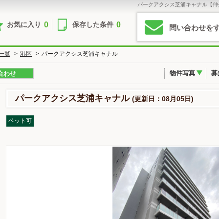
パークアクシス芝浦キャナル【仲
0
0
お気に入り
保存した条件
問い合わせを
一覧
>
港区
>
パークアクシス芝浦キャナル
物件写真
募
合わせ
パークアクシス芝浦キャナル
(更新日：08月05日)
ペット可