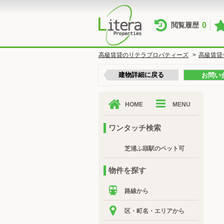
0
閲覧履歴
高級賃貸のリテラプロパティーズ
>
高級賃貸
建物詳細に戻る
お問い
HOME
MENU
ワンタッチ検索
芝浦ふ頭駅のペット可
物件を探す
路線から
区・町名・エリアから