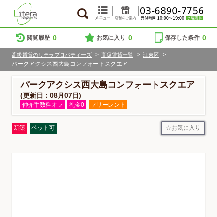
0
0
0
閲覧履歴
お気に入り
保存した条件
>
>
>
高級賃貸のリテラプロパティーズ
高級賃貸一覧
江東区
パークアクシス西大島コンフォートスクエア
パークアクシス西大島コンフォートスクエア
(更新日：08月07日)
仲介手数料オフ
礼金0
フリーレント
お気に入り
新築
ペット可