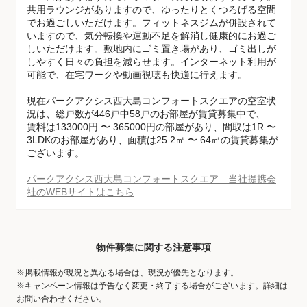
共用ラウンジがありますので、ゆったりとくつろげる空間
でお過ごしいただけます。フィットネスジムが併設されて
いますので、気分転換や運動不足を解消し健康的にお過ご
しいただけます。敷地内にゴミ置き場があり、ゴミ出しが
しやすく日々の負担を減らせます。インターネット利用が
可能で、在宅ワークや動画視聴も快適に行えます。
現在パークアクシス西大島コンフォートスクエアの空室状
況は、総戸数が446戸中58戸のお部屋が賃貸募集中で、
賃料は133000円 〜 365000円の部屋があり、間取は1R 〜
3LDKのお部屋があり、面積は25.2㎡ 〜 64㎡の賃貸募集が
ございます。
パークアクシス西大島コンフォートスクエア 当社提携会
社のWEBサイトはこちら
物件募集に関する注意事項
※掲載情報が現況と異なる場合は、現況が優先となります。
※キャンペーン情報は予告なく変更・終了する場合がございます。詳細は
お問い合わせください。