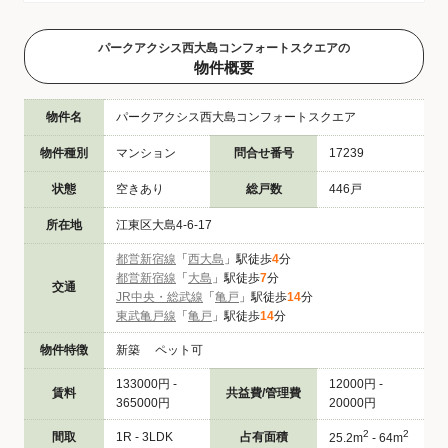
パークアクシス西大島コンフォートスクエアの
物件概要
物件名
パークアクシス西大島コンフォートスクエア
物件種別
マンション
問合せ番号
17239
状態
空きあり
総戸数
446戸
所在地
江東区大島4-6-17
都営新宿線
「
西大島
」駅徒歩
4
分
都営新宿線
「
大島
」駅徒歩
7
分
交通
JR中央・総武線
「
亀戸
」駅徒歩
14
分
東武亀戸線
「
亀戸
」駅徒歩
14
分
物件特徴
新築 ペット可
133000円 -
12000円 -
賃料
共益費/管理費
365000円
20000円
2
2
間取
1R - 3LDK
占有面積
25.2m
- 64m