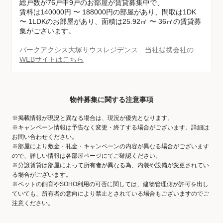
総戸数が76戸中9戸のお部屋が賃貸募集中で、
賃料は140000円 〜 188000円の部屋があり、間取は1DK
〜 1LDKのお部屋があり、面積は25.92㎡ 〜 36㎡の賃貸募
集がございます。
パークアクシス大塚サウスレジデンス 当社提携会社の
WEBサイトはこちら
物件募集に関する注意事項
※掲載情報が現況と異なる場合は、現況が優先となります。
※キャンペーン情報は予告なく変更・終了する場合がございます。詳細は
お問い合わせください。
※部屋により敷金・礼金・キャンペーンの内容が異なる場合がございます
ので、詳しい情報は各部屋ページにてご確認ください。
※分譲賃貸は部屋によって所有者が異なる為、内装や設備が変更されてい
る場合がございます。
※ペットの飼育やSOHO利用の可否に関しては、建物管理側が許可を出し
ていても、所有者の意向により禁止とされている場合もございますのでご
注意ください。