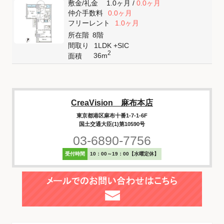
敷金
/
礼金
1.0ヶ月
/
0.0ヶ月
仲介手数料
0.0ヶ月
フリーレント
1.0ヶ月
所在階
8階
間取り
1LDK +SIC
2
36m
面積
CreaVision 麻布本店
東京都港区麻布十番1-7-1-6F
国土交通大臣(1)第10590号
03-6890-7756
受付時間
10：00～19：00【水曜定休】