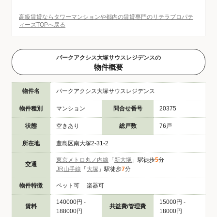
高級賃貸ならタワーマンションや都内の賃貸専門のリテラプロパテ
ィーズTOPへ戻る
パークアクシス大塚サウスレジデンスの
物件概要
物件名
パークアクシス大塚サウスレジデンス
物件種別
マンション
問合せ番号
20375
状態
空きあり
総戸数
76戸
所在地
豊島区南大塚2-31-2
東京メトロ丸ノ内線
「
新大塚
」駅徒歩
5
分
交通
JR山手線
「
大塚
」駅徒歩
7
分
物件特徴
ペット可 楽器可
140000円 -
15000円 -
賃料
共益費/管理費
188000円
18000円