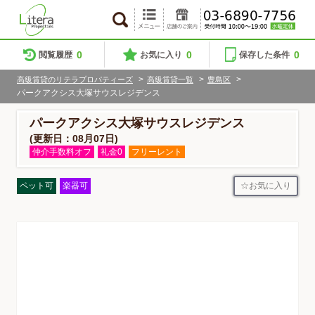
0
0
0
閲覧履歴
お気に入り
保存した条件
>
>
>
高級賃貸のリテラプロパティーズ
高級賃貸一覧
豊島区
パークアクシス大塚サウスレジデンス
パークアクシス大塚サウスレジデンス
(更新日：08月07日)
仲介手数料オフ
礼金0
フリーレント
お気に入り
ペット可
楽器可