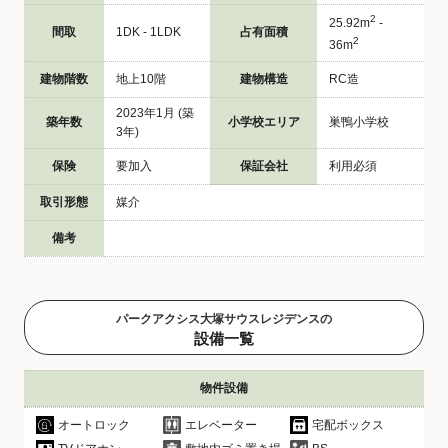
2
25.92m
-
間取
1DK - 1LDK
占有面積
2
36m
建物階数
地上10階
建物構造
RC造
2023年1月 (築
築年数
小学校エリア
巣鴨小学校
3年)
保険
要加入
保証会社
利用必須
取引形態
媒介
備考
パークアクシス大塚サウスレジデンスの
設備一覧
物件設備
オートロック
エレベーター
宅配ボックス