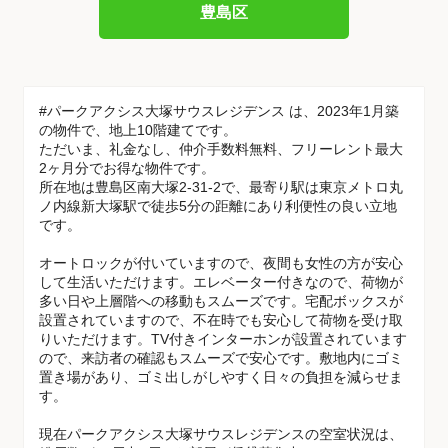
豊島区
#パークアクシス大塚サウスレジデンス は、2023年1月築
の物件で、地上10階建てです。
ただいま、礼金なし、仲介手数料無料、フリーレント最大
2ヶ月分でお得な物件です。
所在地は豊島区南大塚2-31-2で、最寄り駅は東京メトロ丸
ノ内線新大塚駅で徒歩5分の距離にあり利便性の良い立地
です。
オートロックが付いていますので、夜間も女性の方が安心
して生活いただけます。エレベーター付きなので、荷物が
多い日や上層階への移動もスムーズです。宅配ボックスが
設置されていますので、不在時でも安心して荷物を受け取
りいただけます。TV付きインターホンが設置されています
ので、来訪者の確認もスムーズで安心です。敷地内にゴミ
置き場があり、ゴミ出しがしやすく日々の負担を減らせま
す。
現在パークアクシス大塚サウスレジデンスの空室状況は、