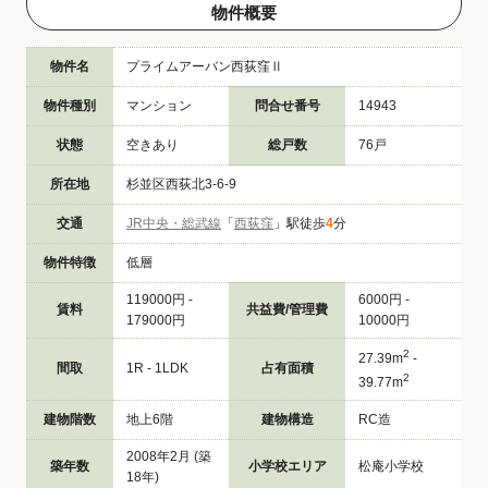
物件概要
物件名
プライムアーバン西荻窪Ⅱ
物件種別
マンション
問合せ番号
14943
状態
空きあり
総戸数
76戸
所在地
杉並区西荻北3-6-9
交通
JR中央・総武線
「
西荻窪
」駅徒歩
4
分
物件特徴
低層
119000円 -
6000円 -
賃料
共益費/管理費
179000円
10000円
2
27.39m
-
間取
1R - 1LDK
占有面積
2
39.77m
建物階数
地上6階
建物構造
RC造
2008年2月 (築
築年数
小学校エリア
松庵小学校
18年)