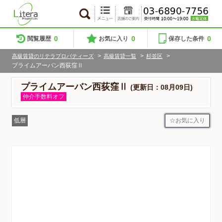
0
0
0
閲覧履歴
お気に入り
保存した条件
>
>
>
高級賃貸のリテラプロパティーズ
高級賃貸一覧
杉並区
プライムアーバン西荻窪Ⅱ
プライムアーバン西荻窪Ⅱ
(更新日：08月09日)
仲介手数料オフ
お気に入り
低層