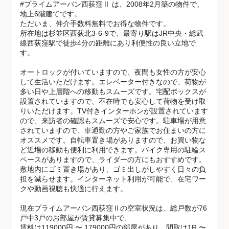
#プライムアーバン西荻窪Ⅱ は、2008年2月築の物件で、
地上6階建てです。
ただいま、仲介手数料無料でお得な物件です。
所在地は杉並区西荻北3-6-9で、最寄り駅はJR中央・総武
線西荻窪駅で徒歩4分の距離にあり利便性の良い立地で
す。
オートロックが付いていますので、夜間も女性の方が安心
して生活いただけます。エレベーター付きなので、荷物が
多い日や上層階への移動もスムーズです。宅配ボックスが
設置されていますので、不在時でも安心して荷物を受け取
りいただけます。TV付きインターホンが設置されています
ので、来訪者の確認もスムーズで安心です。駐車場が用意
されていますので、車通勤の方やご家族でお住まいの方に
オススメです。自転車置き場がありますので、お買い物な
ど近場の移動も便利に利用できます。バイク専用の駐輪ス
ペースがありますので、ライダーの方にもおすすめです。
敷地内にゴミ置き場があり、ゴミ出しがしやすく日々の負
担を減らせます。インターネット利用が可能で、在宅ワー
クや動画視聴も快適に行えます。
現在プライムアーバン西荻窪Ⅱの空室状況は、総戸数が76
戸中3戸のお部屋が賃貸募集中で、
賃料は119000円 〜 179000円の部屋があり、間取は1R 〜