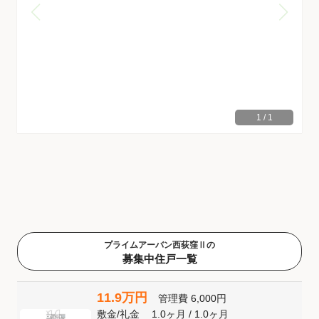
1
/
1
プライムアーバン西荻窪Ⅱの
募集中住戸一覧
11.9万円
管理費
6,000円
敷金
/
礼金
1.0ヶ月
/
1.0ヶ月