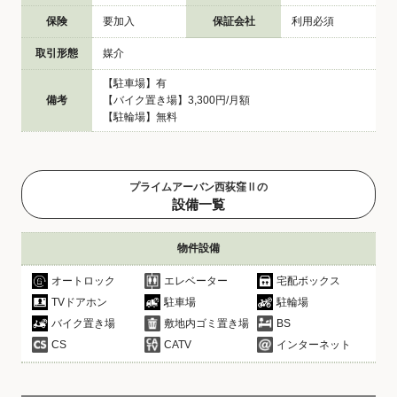
保険
要加入
保証会社
利用必須
取引形態
媒介
【駐車場】有
備考
【バイク置き場】3,300円/月額
【駐輪場】無料
プライムアーバン西荻窪Ⅱの
設備一覧
物件設備
オートロック
エレベーター
宅配ボックス
TVドアホン
駐車場
駐輪場
バイク置き場
敷地内ゴミ置き場
BS
CS
CATV
インターネット