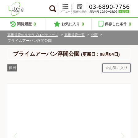
0
0
0
閲覧履歴
お気に入り
保存した条件
>
>
>
高級賃貸のリテラプロパティーズ
高級賃貸一覧
北区
プライムアーバン浮間公園
プライムアーバン浮間公園
(更新日：08月04日)
お気に入り
低層