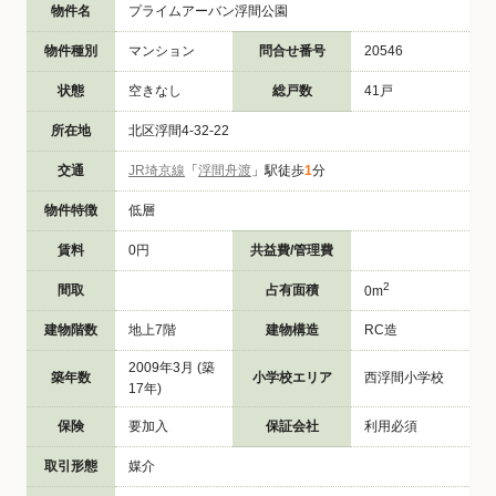
物件名
プライムアーバン浮間公園
物件種別
マンション
問合せ番号
20546
状態
空きなし
総戸数
41戸
所在地
北区浮間4-32-22
交通
JR埼京線
「
浮間舟渡
」駅徒歩
1
分
物件特徴
低層
賃料
0円
共益費/管理費
2
間取
占有面積
0m
建物階数
地上7階
建物構造
RC造
2009年3月 (築
築年数
小学校エリア
西浮間小学校
17年)
保険
要加入
保証会社
利用必須
取引形態
媒介