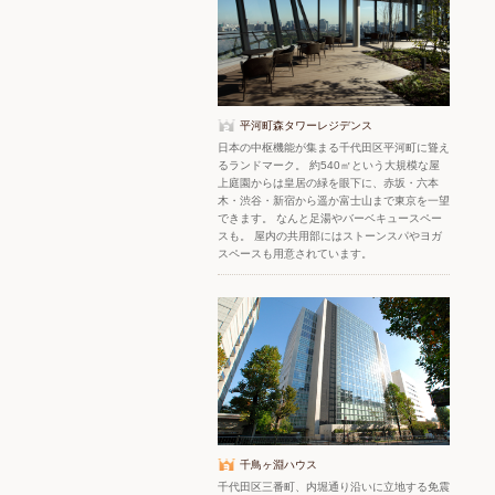
平河町森タワーレジデンス
日本の中枢機能が集まる千代田区平河町に聳え
るランドマーク。 約540㎡という大規模な屋
上庭園からは皇居の緑を眼下に、赤坂・六本
木・渋谷・新宿から遥か富士山まで東京を一望
できます。 なんと足湯やバーベキュースペー
スも。 屋内の共用部にはストーンスパやヨガ
スペースも用意されています。
千鳥ヶ淵ハウス
千代田区三番町、内堀通り沿いに立地する免震