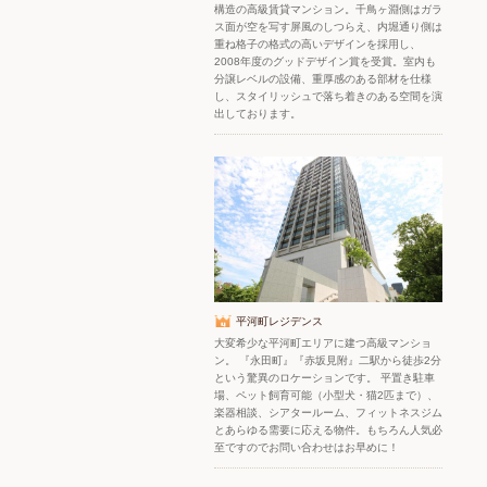
構造の高級賃貸マンション。千鳥ヶ淵側はガラ
ス面が空を写す屏風のしつらえ、内堀通り側は
重ね格子の格式の高いデザインを採用し、
2008年度のグッドデザイン賞を受賞。室内も
分譲レベルの設備、重厚感のある部材を仕様
し、スタイリッシュで落ち着きのある空間を演
出しております。
平河町レジデンス
大変希少な平河町エリアに建つ高級マンショ
ン。 『永田町』『赤坂見附』二駅から徒歩2分
という驚異のロケーションです。 平置き駐車
場、ペット飼育可能（小型犬・猫2匹まで）、
楽器相談、シアタールーム、フィットネスジム
とあらゆる需要に応える物件。もちろん人気必
至ですのでお問い合わせはお早めに！