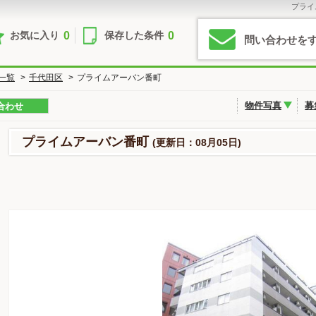
プライ
0
0
お気に入り
保存した条件
問い合わせを
一覧
>
千代田区
>
プライムアーバン番町
物件写真
募
合わせ
プライムアーバン番町
(更新日：08月05日)