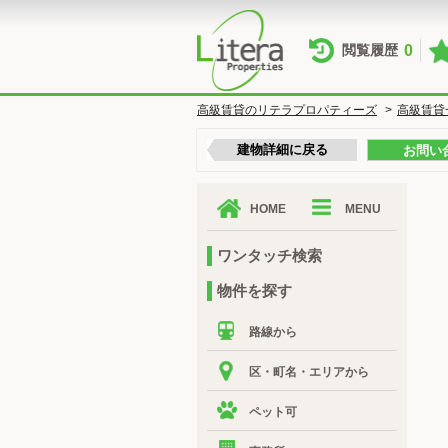
0
閲覧履歴
高級賃貸のリテラプロパティーズ
>
高級賃貸
建物詳細に戻る
お問い
HOME
MENU
ワンタッチ検索
物件を探す
路線から
区・町名・エリアから
ペット可