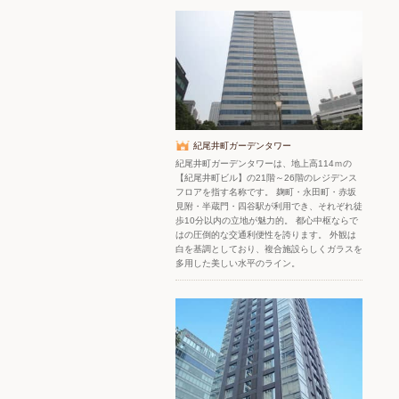
紀尾井町ガーデンタワー
紀尾井町ガーデンタワーは、地上高114ｍの
【紀尾井町ビル】の21階～26階のレジデンス
フロアを指す名称です。 麹町・永田町・赤坂
見附・半蔵門・四谷駅が利用でき、それぞれ徒
歩10分以内の立地が魅力的。 都心中枢ならで
はの圧倒的な交通利便性を誇ります。 外観は
白を基調としており、複合施設らしくガラスを
多用した美しい水平のライン。