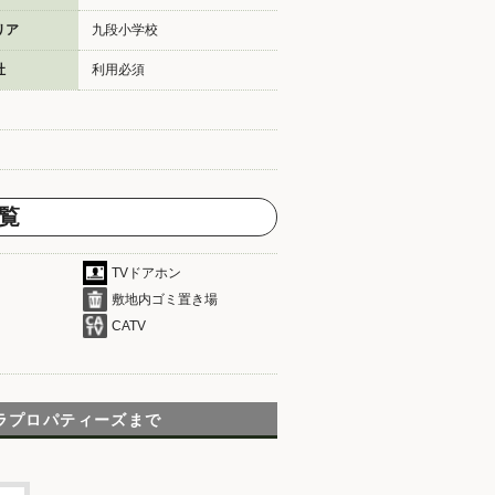
リア
九段小学校
社
利用必須
覧
TVドアホン
敷地内ゴミ置き場
CATV
ラプロパティーズまで