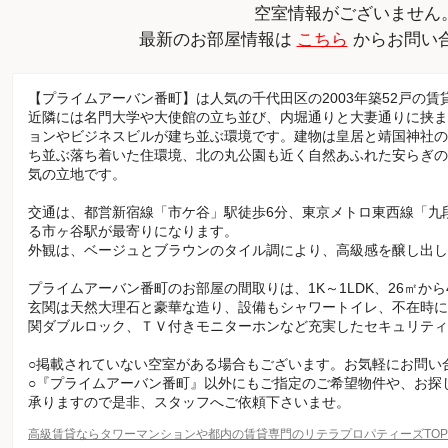
空室情報がございません
最新のお部屋情報は
こちら
からお問い
【プライムアーバン番町】は人気の千代田区の2003年築52戸の賃
近隣には名門大学や大使館の立ち並び、内堀通りと大妻通りに挟ま
ョンやビジネスビルが建ち並ぶ環境です。建物は皇居と靖国神社の
ち並ぶ落ち着いた住環境、北の丸公園も近く自然あふれた安らぎの
気の立地です。
交通は、都営新宿線「市ケ谷」駅徒歩6分、東京メトロ東西線「九
る市ヶ谷駅が最寄りになります。
外観は、ベージュとブラウンのタイル調により、高級感を醸し出し
プライムアーバン番町のお部屋の間取りは、1K～1LDK、26㎡か
玄関は天然大理石と豪華な造り、設備もシャワートイレ、不在時に
関ダブルロック、ＴＶ付きモニターホンなど充実したセキュリティ
○掲載されていない空室がある場合もございます。お気軽にお問い
○『プライムアーバン番町』以外にもご指定のご希望物件や、お探
承りますので是非、スタッフへご依頼下さいませ。
高級賃貸ならタワーマンションや都内の賃貸専門のリテラプロパティーズTO