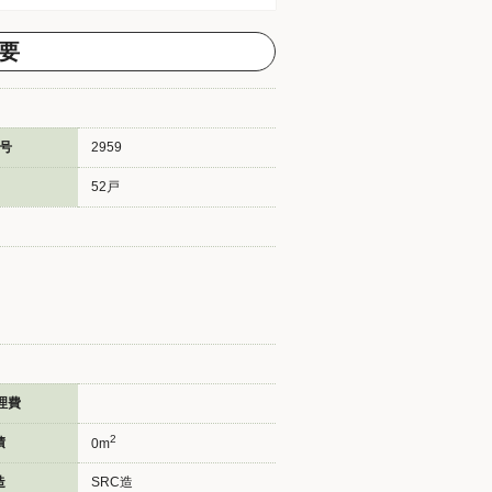
要
号
2959
52戸
理費
2
積
0m
造
SRC造