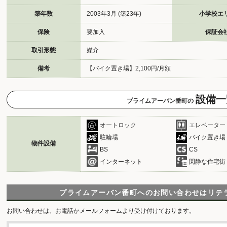
築年数
2003年3月 (築23年)
小学校エ
保険
要加入
保証会
取引形態
媒介
備考
【バイク置き場】2,100円/月額
設備一
プライムアーバン番町の
オートロック
エレベーター
駐輪場
バイク置き場
物件設備
BS
CS
インターネット
閑静な住宅街
プライムアーバン番町へのお問い合わせは
リテ
お問い合わせは、お電話かメールフォームより受け付けております。