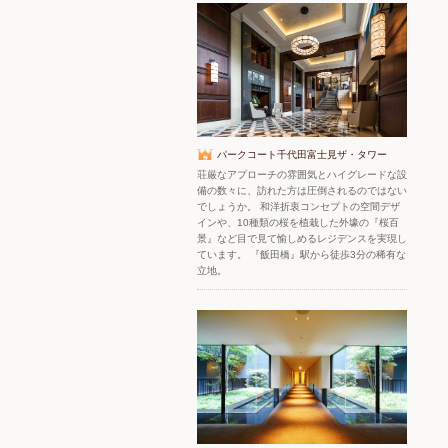
パークコート千代田富士見ザ・タワー
荘厳なアプローチの雰囲気とハイグレードな設
備の数々に、訪れた方は圧倒されるのではない
でしょうか。 和洋折衷コンセプトの空間デザ
インや、10種類の桜を植栽した外壕の『桜百
景』など目で見て愉しめるレジデンスを実現し
ています。 『飯田橋』駅から徒歩3分の稀有な
立地。