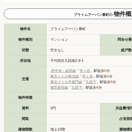
物件概
プライムアーバン番町の
物件名
プライムアーバン番町
物件種別
マンション
問合せ番
状態
空きなし
総戸数
所在地
千代田区九段南2-9-1
JR中央・総武線
「
市ヶ谷
」駅徒歩
6
分
東京メトロ南北線
「
市ヶ谷
」駅徒歩
6
分
交通
東京メトロ半蔵門線
「
九段下
」駅徒歩
8
分
都営新宿線
「
九段下
」駅徒歩
8
分
物件特徴
賃料
0円
共益費/管
間取
占有面
建物階数
地上10階
建物構