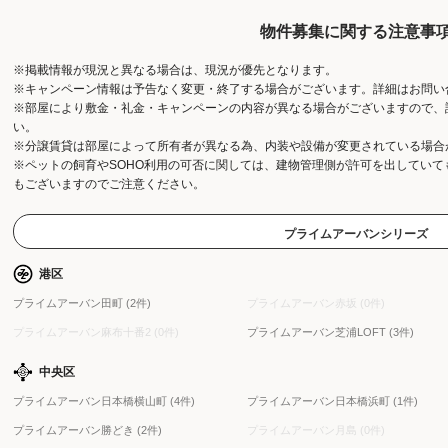
物件募集に関する注意事
※掲載情報が現況と異なる場合は、現況が優先となります。
※キャンペーン情報は予告なく変更・終了する場合がございます。詳細はお問い
※部屋により敷金・礼金・キャンペーンの内容が異なる場合がございますので、
い。
※分譲賃貸は部屋によって所有者が異なる為、内装や設備が変更されている場合
※ペットの飼育やSOHO利用の可否に関しては、建物管理側が許可を出してい
もございますのでご注意ください。
プライムアーバンシリーズ
港区
プライムアーバン田町 (2件)
プライムアーバン赤坂 (0件)
プライムアーバン麻布十番2 (0件)
プライムアーバン芝浦LOFT (3件)
中央区
プライムアーバン日本橋横山町 (4件)
プライムアーバン日本橋浜町 (1件)
プライムアーバン勝どき (2件)
プライムアーバン月島 (0件)