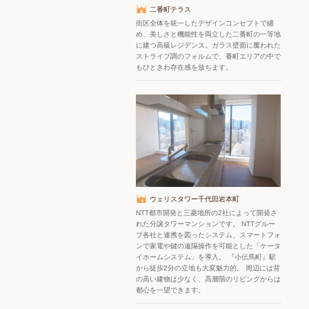
二番町テラス
街区全体を統一したデザインコンセプトで纏
め、美しさと機能性を両立した二番町の一等地
に建つ高級レジデンス。ガラス壁面に覆われた
ストライプ調のフォルムで、番町エリアの中で
もひときわ存在感を放ちます。
ウェリスタワー千代田岩本町
NTT都市開発と三菱地所の2社によって開発さ
れた分譲タワーマンションです。 NTTグルー
プ各社と連携を図ったシステム、スマートフォ
ンで家電や鍵の遠隔操作を可能とした「ケータ
イホームシステム」を導入。 『小伝馬町』駅
から徒歩2分の立地も大変魅力的。 周辺には背
の高い建物は少なく、高層階のリビングからは
都心を一望できます。