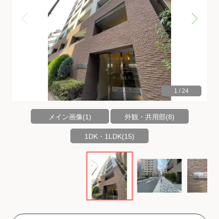
1
/
24
メイン画像(1)
外観・共用部(8)
1DK・1LDK(15)