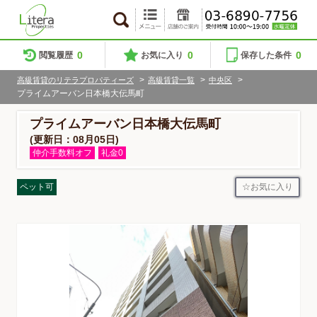
0
0
0
閲覧履歴
お気に入り
保存した条件
>
>
>
高級賃貸のリテラプロパティーズ
高級賃貸一覧
中央区
プライムアーバン日本橋大伝馬町
プライムアーバン日本橋大伝馬町
(更新日：08月05日)
仲介手数料オフ
礼金0
お気に入り
ペット可