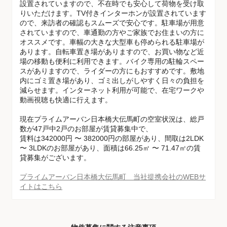
設置されていますので、不在時でも安心して荷物を受け取
りいただけます。TV付きインターホンが設置されています
ので、来訪者の確認もスムーズで安心です。駐車場が用意
されていますので、車通勤の方やご家族でお住まいの方に
オススメです。車幅の大きな大型車も停められる駐車場が
あります。自転車置き場がありますので、お買い物など近
場の移動も便利に利用できます。バイク専用の駐輪スペー
スがありますので、ライダーの方にもおすすめです。敷地
内にゴミ置き場があり、ゴミ出しがしやすく日々の負担を
減らせます。インターネット利用が可能で、在宅ワークや
動画視聴も快適に行えます。
現在プライムアーバン日本橋大伝馬町の空室状況は、総戸
数が47戸中2戸のお部屋が賃貸募集中で、
賃料は342000円 〜 382000円の部屋があり、間取は2LDK
〜 3LDKのお部屋があり、面積は66.25㎡ 〜 71.47㎡の賃
貸募集がございます。
プライムアーバン日本橋大伝馬町 当社提携会社のWEBサ
イトはこちら