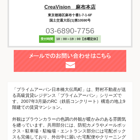
CreaVision 麻布本店
東京都港区麻布十番1-7-1-6F
国土交通大臣(1)第10590号
03-6890-7756
受付時間
10：00～19：00【水曜定休】
「プライムアーバン日本橋大伝馬町」は、野村不動産が送
る高級賃貸レジデンス「プライムアーバン」シリーズで
す。2007年3月築のRC（鉄筋コンクリート）構造の地上9
階建ての賃貸マンション。
外観はブラウンカラーの色調の外観が暖かみのある雰囲気
を纏っています。共用部分には、防犯カメラやメールボッ
クス・駐車場・駐輪場・エントランス部分には宅配ボック
スも完備しており、外出中に届いた宅配便やクリーニング