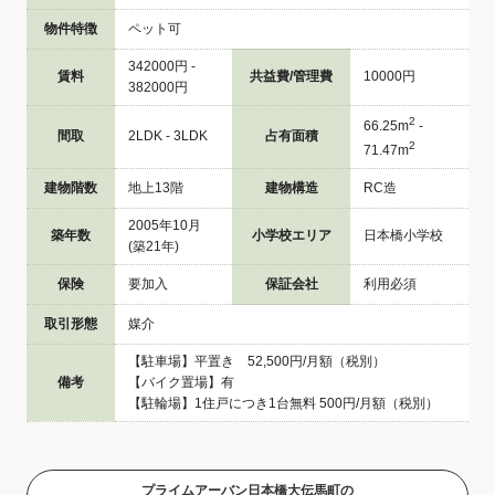
物件特徴
ペット可
342000円 -
賃料
共益費/管理費
10000円
382000円
2
66.25m
-
間取
2LDK - 3LDK
占有面積
2
71.47m
建物階数
地上13階
建物構造
RC造
2005年10月
築年数
小学校エリア
日本橋小学校
(築21年)
保険
要加入
保証会社
利用必須
取引形態
媒介
【駐車場】平置き 52,500円/月額（税別）
備考
【バイク置場】有
【駐輪場】1住戸につき1台無料 500円/月額（税別）
プライムアーバン日本橋大伝馬町の