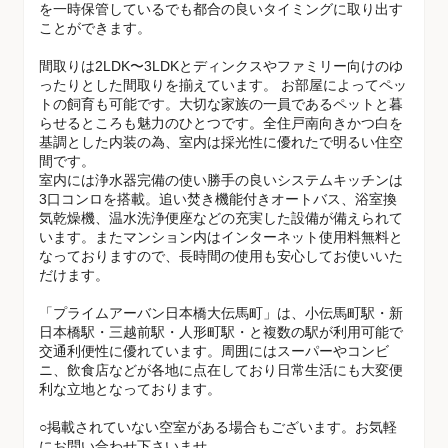
を一時保管しているでも都合の良いタイミングに取り出す
ことができます。
間取りは2LDK〜3LDKとディンクスやファミリー向けのゆ
ったりとした間取りを揃えています。 お部屋によってペッ
トの飼育も可能です。大切な家族の一員であるペットと暮
らせるところも魅力のひとつです。全住戸南向きかつ白を
基調とした内装の為、室内は採光性に優れたで明るい住空
間です。
室内には浄水器完備の使い勝手の良いシステムキッチンは
3口コンロを搭載。追い焚き機能付きオートバス、浴室換
気乾燥機、温水洗浄便座などの充実した設備が備えられて
います。またマンション内はインターネット使用料無料と
なっておりますので、長時間の使用も安心してお使いいた
だけます。
「プライムアーバン日本橋大伝馬町」は、小伝馬町駅・新
日本橋駅・三越前駅・人形町駅・と複数の駅が利用可能で
交通利便性に優れています。周囲にはスーパーやコンビ
ニ、飲食店などが各地に点在しており日常生活にも大変便
利な立地となっております。
○掲載されていない空室がある場合もございます。お気軽
にお問い合わせ下さいませ。