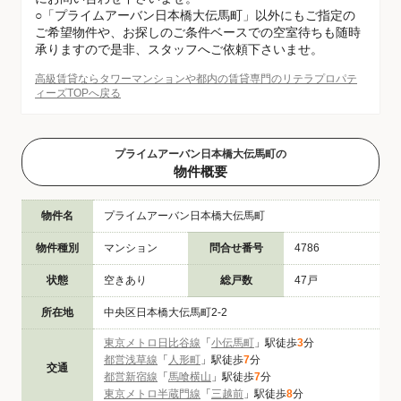
○「プライムアーバン日本橋大伝馬町」以外にもご指定の
ご希望物件や、お探しのご条件ベースでの空室待ちも随時
承りますので是非、スタッフへご依頼下さいませ。
高級賃貸ならタワーマンションや都内の賃貸専門のリテラプロパテ
ィーズTOPへ戻る
プライムアーバン日本橋大伝馬町の
物件概要
物件名
プライムアーバン日本橋大伝馬町
物件種別
マンション
問合せ番号
4786
状態
空きあり
総戸数
47戸
所在地
中央区日本橋大伝馬町2-2
東京メトロ日比谷線
「
小伝馬町
」駅徒歩
3
分
都営浅草線
「
人形町
」駅徒歩
7
分
交通
都営新宿線
「
馬喰横山
」駅徒歩
7
分
東京メトロ半蔵門線
「
三越前
」駅徒歩
8
分