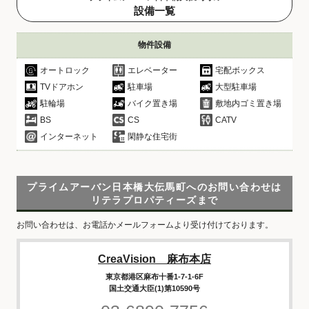
設備一覧
物件設備
オートロック
エレベーター
宅配ボックス
TVドアホン
駐車場
大型駐車場
駐輪場
バイク置き場
敷地内ゴミ置き場
BS
CS
CATV
インターネット
閑静な住宅街
プライムアーバン日本橋大伝馬町へのお問い合わせは
リテラプロパティーズまで
お問い合わせは、お電話かメールフォームより受け付けております。
CreaVision 麻布本店
東京都港区麻布十番1-7-1-6F
国土交通大臣(1)第10590号