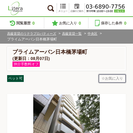
0
0
0
閲覧履歴
お気に入り
保存した条件
>
>
>
高級賃貸のリテラプロパティーズ
高級賃貸一覧
中央区
プライムアーバン日本橋茅場町
プライムアーバン日本橋茅場町
(更新日：08月07日)
仲介手数料オフ
お気に入り
ペット可