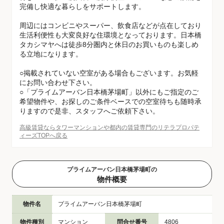
完備し快適な暮らしをサポートします。
周辺にはコンビニやスーパー、飲食店などが点在しており
生活利便性も大変良好な住環境となっております。日本橋
タカシマヤへは徒歩8分圏内と休日のお買いものも楽しめ
る立地になります。
○掲載されていない空室がある場合もございます。お気軽
にお問い合わせ下さい。
○「プライムアーバン日本橋茅場町」以外にもご指定のご
希望物件や、お探しのご条件ベースでの空室待ちも随時承
りますので是非、スタッフへご依頼下さい。
高級賃貸ならタワーマンションや都内の賃貸専門のリテラプロパテ
ィーズTOPへ戻る
プライムアーバン日本橋茅場町の
物件概要
物件名
プライムアーバン日本橋茅場町
物件種別
マンション
問合せ番号
4806