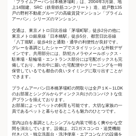
「プライムアーバン日本橋茅場町」は、2004年3月築、地
上14階建、SRC（鉄骨鉄筋コンクリート）造、総戸数135
戸の野村不動産グループの高級賃貸マンション「プライム
アーバン」シリーズのマンション。
交通は、東京メトロ日比谷線「茅場町駅」徒歩2分の他に
東京メトロ銀座線「日本橋駅」徒歩5分、都営日比谷線
「八丁堀駅」徒歩4分と通勤・通学の利便性が良好です。
グレーを基調としたシャープでスタイリッシュな外観デザ
インです。共用部分には、防犯カメラやメールボックス・
駐車場・駐輪場・エントランス部分には宅配ボックスも完
備しており、外出中に届いた宅配便やクリーニングを一時
保管しているでも都合の良いタイミングに取り出すことが
できます。
プライムアーバン日本橋茅場町の間取りは全戸１K～1LDK
のお部屋とシングルからディンクス向けのコンパクトな住
戸プランを揃えております。
お部屋によってペットの飼育も可能です。大切な家族の一
員であるペットと暮らせるところも魅力のひとつです。
室内は白を基調としたシンプルな内装で明るく爽やかな空
間を演出しています。設備は、2口ガスコンロ・追焚機能
付きバス・独立洗面台・洗浄便座・エアコンなどの設備を