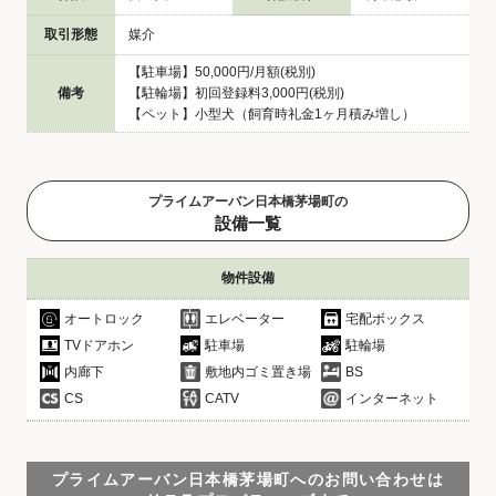
取引形態
媒介
【駐車場】50,000円/月額(税別)
備考
【駐輪場】初回登録料3,000円(税別)
【ペット】小型犬（飼育時礼金1ヶ月積み増し）
プライムアーバン日本橋茅場町の
設備一覧
物件設備
オートロック
エレベーター
宅配ボックス
TVドアホン
駐車場
駐輪場
内廊下
敷地内ゴミ置き場
BS
CS
CATV
インターネット
プライムアーバン日本橋茅場町へのお問い合わせは