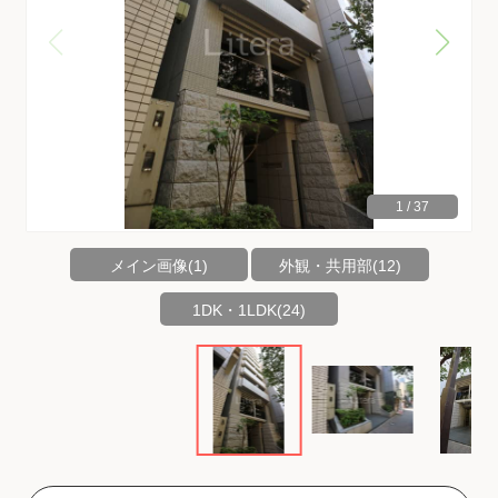
1
/
37
メイン画像(1)
外観・共用部(12)
1DK・1LDK(24)