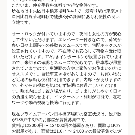
ただいま、仲介手数料無料でお得な物件です。
所在地は中央区日本橋茅場町3-4-1で、最寄り駅は東京メト
ロ日比谷線茅場町駅で徒歩3分の距離にあり利便性の良い
立地です。
オートロックが付いていますので、夜間も女性の方が安心
して生活いただけます。エレベーター付きなので、荷物が
多い日や上層階への移動もスムーズです。宅配ボックスが
設置されていますので、不在時でも安心して荷物を受け取
りいただけます。TV付きインターホンが設置されています
ので、来訪者の確認もスムーズで安心です。駐車場が用意
されていますので、車通勤の方やご家族でお住まいの方に
オススメです。自転車置き場がありますので、お買い物な
ど近場の移動も便利に利用できます。内廊下がありますの
で、外からの視線を気にせず快適にお過ごしいただけま
す。敷地内にゴミ置き場があり、ゴミ出しがしやすく日々
の負担を減らせます。インターネット利用が可能で、在宅
ワークや動画視聴も快適に行えます。
現在プライムアーバン日本橋茅場町の空室状況は、総戸数
が135戸中3戸のお部屋が賃貸募集中で、
賃料は122000円 〜 124000円の部屋があり、間取は1Kの
お部屋があり、面積は21.6㎡ 〜 24.09㎡の賃貸募集がござ