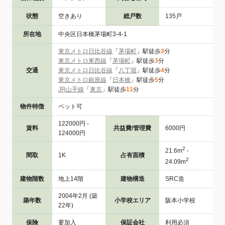
状態
空きあり
総戸数
135戸
所在地
中央区日本橋茅場町3-4-1
東京メトロ日比谷線
「
茅場町
」駅徒歩
3
分
東京メトロ東西線
「
茅場町
」駅徒歩
3
分
交通
東京メトロ日比谷線
「
八丁堀
」駅徒歩
4
分
東京メトロ銀座線
「
日本橋
」駅徒歩
5
分
JR山手線
「
東京
」駅徒歩
11
分
物件特徴
ペット可
122000円 -
賃料
共益費/管理費
6000円
124000円
2
21.6m
-
間取
1K
占有面積
2
24.09m
建物階数
地上14階
建物構造
SRC造
2004年2月 (築
築年数
小学校エリア
阪本小学校
22年)
保険
要加入
保証会社
利用必須