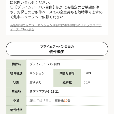
にお問い合わせください。
〇【プライムアーバン目白】以外にも指定のご希望条件
や、お探しのご条件ベースでの空室待ちも随時承りますの
で是非スタッフへご依頼ください。
高級賃貸ならタワーマンションや都内の賃貸専門のリテラプロパテ
ィーズTOPへ戻る
プライムアーバン目白の
物件概要
物件名
プライムアーバン目白
物件種別
マンション
問合せ番号
6703
状態
空きあり
総戸数
65戸
所在地
新宿区下落合3-22-21
交通
JR山手線
「
目白
」駅徒歩
10
分
物件特徴