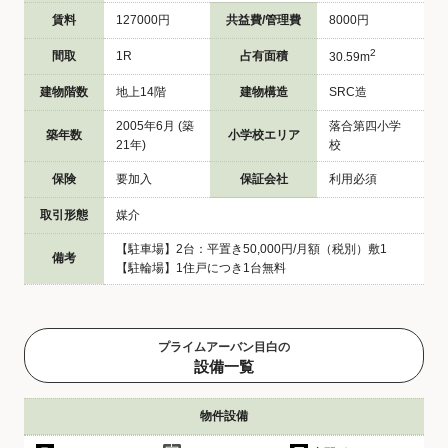
賃料
127000円
共益費/管理費
8000円
2
間取
1R
占有面積
30.59m
建物階数
地上14階
建物構造
SRC造
2005年6月 (築
落合第四小学
築年数
小学校エリア
21年)
校
保険
要加入
保証会社
利用必須
取引形態
媒介
【駐車場】2台：平置き50,000円/月額（税別）敷1
備考
【駐輪場】1住戸につき1台無料
プライムアーバン目白の
設備一覧
物件設備