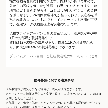
場の移動も便利に利用できます。内廊下がありますので、
外からの視線を気にせず快適にお過ごしいただけます。敷
地内にゴミ置き場があり、ゴミ出しがしやすく日々の負担
を減らせます。24時間管理体制が整っており、安心感を重
視される方にもおすすめです。インターネット利用が可能
で、在宅ワークや動画視聴も快適に行えます。
現在プライムアーバン目白の空室状況は、総戸数が65戸中
1戸のお部屋が賃貸募集中で、
賃料は127000円の部屋があり、間取は1Rのお部屋があ
り、面積は30.59㎡の賃貸募集がございます。
プライムアーバン目白 当社提携会社のWEBサイトはこち
ら
物件募集に関する注意事項
※掲載情報が現況と異なる場合は、現況が優先となります。
※キャンペーン情報は予告なく変更・終了する場合がございます。詳細は
お問い合わせください。
※部屋により敷金・礼金・キャンペーンの内容が異なる場合がございます
ので、詳しい情報は各部屋ページにてご確認ください。