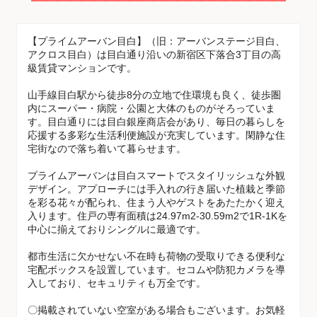
【プライムアーバン目白】（旧：アーバンステージ目白、
アクロス目白）は目白通り沿いの新宿区下落合3丁目の高
級賃貸マンションです。
山手線目白駅から徒歩8分の立地で住環境も良く、徒歩圏
内にスーパー・病院・公園と大体のものがそろっていま
す。目白通りには目白銀座商店会があり、毎日の暮らしを
応援する多彩な生活利便施設が充実しています。閑静な住
宅街なので落ち着いて暮らせます。
プライムアーバンは目白スマートでスタイリッシュな外観
デザイン。アプローチには手入れの行き届いた植栽と季節
を彩る花々が配られ、住まう人やゲストをあたたかく迎え
入ります。住戸の専有面積は24.97m2-30.59m2で1R-1Kを
中心に揃えておりシングルに最適です。
都市生活に欠かせない不在時も荷物の受取りできる便利な
宅配ボックスを設置しています。セコムや防犯カメラを導
入しており、セキュリティも万全です。
〇掲載されていない空室がある場合もございます。お気軽