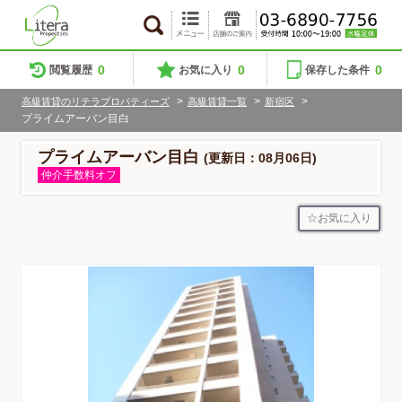
0
0
0
閲覧履歴
お気に入り
保存した条件
>
>
>
高級賃貸のリテラプロパティーズ
高級賃貸一覧
新宿区
プライムアーバン目白
プライムアーバン目白
(更新日：08月06日)
仲介手数料オフ
お気に入り