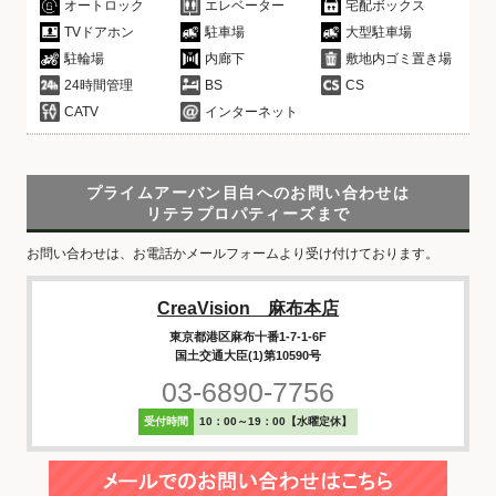
オートロック
エレベーター
宅配ボックス
TVドアホン
駐車場
大型駐車場
駐輪場
内廊下
敷地内ゴミ置き場
24時間管理
BS
CS
CATV
インターネット
プライムアーバン目白へのお問い合わせは
リテラプロパティーズまで
お問い合わせは、お電話かメールフォームより受け付けております。
CreaVision 麻布本店
東京都港区麻布十番1-7-1-6F
国土交通大臣(1)第10590号
03-6890-7756
受付時間
10：00～19：00【水曜定休】