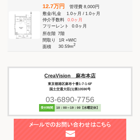
12.7万円
管理費
8,000円
敷金
/
礼金
1.0ヶ月
/
1.0ヶ月
仲介手数料
0.0ヶ月
フリーレント
0.0ヶ月
所在階
7階
間取り
1R +WIC
2
30.59m
面積
CreaVision 麻布本店
東京都港区麻布十番1-7-1-6F
国土交通大臣(1)第10590号
03-6890-7756
受付時間
10：00～19：00【水曜定休】