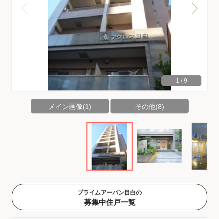
1
/
9
メイン画像(1)
その他(8)
プライムアーバン目白の
募集中住戸一覧