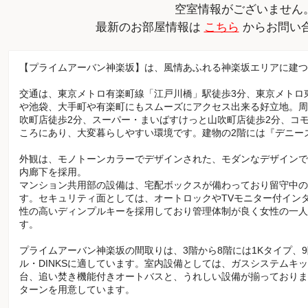
空室情報がございません
最新のお部屋情報は
こちら
からお問い
【プライムアーバン神楽坂】は、風情あふれる神楽坂エリアに建つ
交通は、東京メトロ有楽町線「江戸川橋」駅徒歩3分、東京メトロ
や池袋、大手町や有楽町にもスムーズにアクセス出来る好立地。周
吹町店徒歩2分、スーパー・まいばすけっと山吹町店徒歩2分、コ
ころにあり、大変暮らしやすい環境です。建物の2階には『デニー
外観は、モノトーンカラーでデザインされた、モダンなデザインで
内廊下を採用。
マンション共用部の設備は、宅配ボックスが備わっており留守中の
す。セキュリティ面としては、オートロックやTVモニター付イン
性の高いディンプルキーを採用しており管理体制が良く女性の一人
す。
プライムアーバン神楽坂の間取りは、3階から8階には1Kタイプ、9
ル・DINKSに適しています。室内設備としては、ガスシステムキ
台、追い焚き機能付きオートバスと、うれしい設備が揃っておりま
ターンを用意しています。