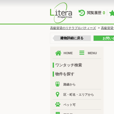
0
閲覧履歴
高級賃貸のリテラプロパティーズ
>
高級賃貸
建物詳細に戻る
お問い
HOME
MENU
ワンタッチ検索
物件を探す
路線から
区・町名・エリアから
ペット可