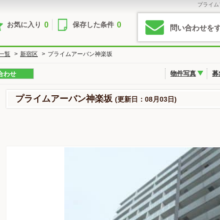
プライム
0
0
お気に入り
保存した条件
問い合わせを
一覧
>
新宿区
>
プライムアーバン神楽坂
物件写真
募
合わせ
プライムアーバン神楽坂
(更新日：08月03日)