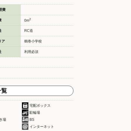
理費
2
積
0m
造
RC造
リア
鶴巻小学校
社
利用必須
一覧
宅配ボックス
駐輪場
き場
BS
インターネット