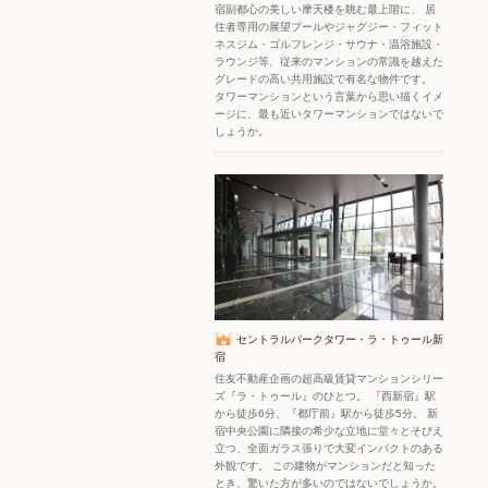
宿副都心の美しい摩天楼を眺む最上階に、 居
住者専用の展望プールやジャグジー・フィット
ネスジム・ゴルフレンジ・サウナ・温浴施設・
ラウンジ等、従来のマンションの常識を越えた
グレードの高い共用施設で有名な物件です。
タワーマンションという言葉から思い描くイメ
ージに、最も近いタワーマンションではないで
しょうか。
セントラルパークタワー・ラ・トゥール新
宿
住友不動産企画の超高級賃貸マンションシリー
ズ『ラ・トゥール』のひとつ。 『西新宿』駅
から徒歩6分、『都庁前』駅から徒歩5分。 新
宿中央公園に隣接の希少な立地に堂々とそびえ
立つ、全面ガラス張りで大変インパクトのある
外観です。 この建物がマンションだと知った
とき、驚いた方が多いのではないでしょうか。