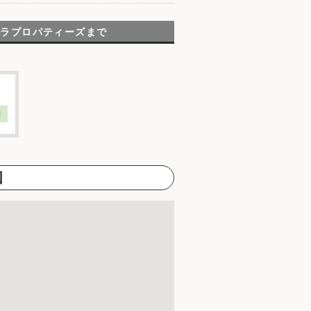
テラプロパティーズまで
】
図