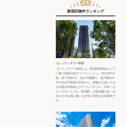
新宿区物件ランキング
シティタワー新宿
【シティタワー新宿】は、新宿区西新宿エリア
に建つ高級分譲タワーマンション。2023年4月
築、地下2階付き、地上35階建て、総戸数428
戸の住友不動産が手掛けた、優雅さを感じさせ
る外観が特徴的なタワーレジデンス。日本一の
ビッグターミナル『新宿駅』が徒歩圏の為、お
出かけやお買い物にも非常に便利な立地環境で
す。