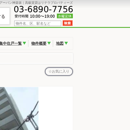
アーバン神楽坂｜高級賃貸はリテラプロパティーズ
する
集中住戸一覧
物件概要
地図
お気に入り