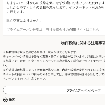
りますので、外からの視線を気にせず快適にお過ごしいただけます
出しがしやすく日々の負担を減らせます。インターネット利用が可
に行えます。
現在空室はありません。
プライムアーバン神楽坂 当社提携会社のWEBサイトはこちら
物件募集に関する注意事
※掲載情報が現況と異なる場合は、現況が優先となります。
※キャンペーン情報は予告なく変更・終了する場合がございます。詳細はお問い
※部屋により敷金・礼金・キャンペーンの内容が異なる場合がございますので、
い。
※分譲賃貸は部屋によって所有者が異なる為、内装や設備が変更されている場合
※ペットの飼育やSOHO利用の可否に関しては、建物管理側が許可を出してい
もございますのでご注意ください。
プライムアーバンシリーズ
港区