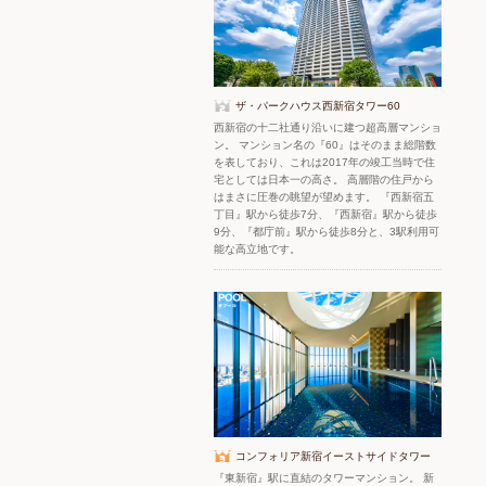
ザ・パークハウス西新宿タワー60
西新宿の十二社通り沿いに建つ超高層マンショ
ン。 マンション名の『60』はそのまま総階数
を表しており、これは2017年の竣工当時で住
宅としては日本一の高さ。 高層階の住戸から
はまさに圧巻の眺望が望めます。 『西新宿五
丁目』駅から徒歩7分、『西新宿』駅から徒歩
9分、『都庁前』駅から徒歩8分と、3駅利用可
能な高立地です。
コンフォリア新宿イーストサイドタワー
『東新宿』駅に直結のタワーマンション。 新