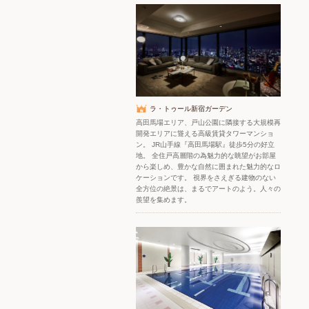
ラ・トゥール新宿ガーデン
高田馬場エリア、戸山公園に隣接する大規模再
開発エリアに聳える高級賃貸タワーマンショ
ン。 JR山手線『高田馬場駅』徒歩5分の好立
地。 全住戸高層階の為魅力的な眺望がお部屋
から楽しめ、豊かな自然に囲まれた魅力的なロ
ケーションです。 視界をさえぎる建物のない
全方位の絶景は、まるでアートのよう。人々の
羨望を集めます。