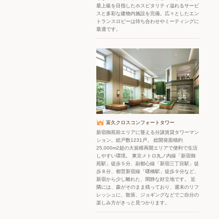
最上級を目指したホスピタリティ溢れるサービ
スと多彩な建物内施設を完備。広々としたエン
トランスロビーは待ち合わせやミーティングに
最適です。
富久クロスコンフォートタワー
新宿御苑前エリアに聳える分譲賃貸タワーマン
ション。総戸数1231戸。 総開発面積約
25,000m2超の大規模再開エリアで便利で生活
しやすい環境。 東京メトロ丸ノ内線「新宿御
苑駅」徒歩５分、副都心線「新宿三丁目駅」徒
歩８分、都営新宿線「曙橋駅」徒歩９分など、
新宿から少し離れた、閑静な好立地です。 近
隣には、森がそのまま残っており、週末のリフ
レッシュに、散策、ジョギングなどでご自分の
楽しみ方がきっと見つかります。