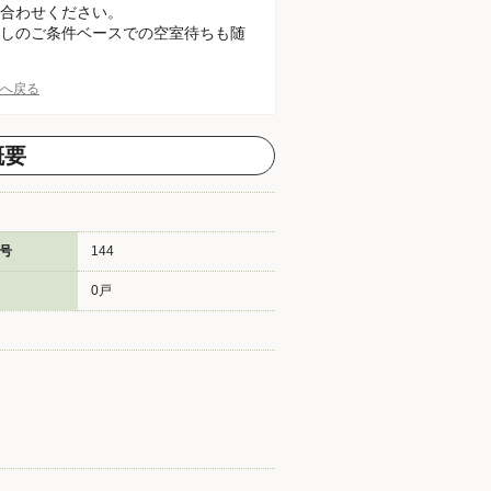
合わせください。
しのご条件ベースでの空室待ちも随
Pへ戻る
概要
号
144
0戸