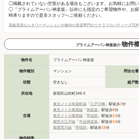
◯掲載されていない空室がある場合もございます。お気軽にお問い
◯『プライムアーバン神楽坂』以外にも指定のご希望物件や、お探
時承りますので是非スタッフへご依頼ください。
高級賃貸ならタワーマンションや都内の賃貸専門のリテラプロパティーズTO
物件
プライムアーバン神楽坂の
物件名
プライムアーバン神楽坂
物件種別
マンション
問合せ番
状態
空きなし
総戸数
所在地
新宿区山吹町346-3
東京メトロ有楽町線
「
江戸川橋
」駅徒歩
3
分
東京メトロ東西線
「
神楽坂
」駅徒歩
8
分
交通
東京メトロ東西線
「
早稲田
」駅徒歩
13
分
都営大江戸線
「
牛込神楽坂
」駅徒歩
14
分
都電荒川線
「
早稲田
」駅徒歩
15
分
物件特徴