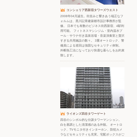
コンシェリア西新宿タワーズウエスト
2008年04月誕生。街並みと響きあう端正なフ
ォルムは、黒川記章建築都市設計事務所が監
修。 日本でも有数のビジネス街西新宿、4駅利
用可能。 フィトネスマシンジム・室内温水プ
ール・サウナ付き温泉浴場・音楽演奏室と贅沢
すぎる共用施設の数々。 3重オートロック、警
備員による巡回は強固なセキュリティ体制。
外断熱工法になっており快適な暮らしをお約束
致します。
ライオンズ四谷タワーゲート
四谷のシンボル的な分譲タワーマンション。
白を基調とした清潔感のある外観。 オートロ
ック、TVモニタ付きインターホン、防犯カメ
ラなどセキュリティも充実。宅配ボックスがご