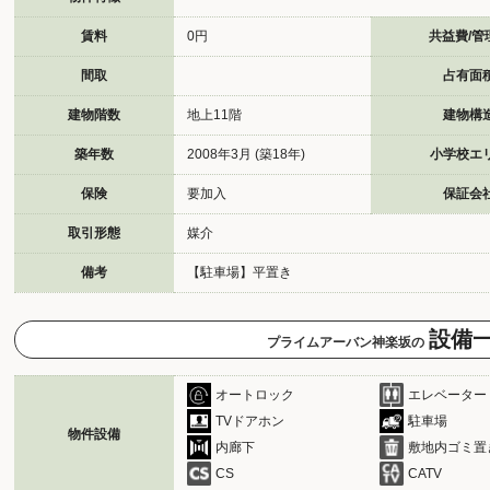
賃料
0円
共益費/管
間取
占有面
建物階数
地上11階
建物構
築年数
2008年3月 (築18年)
小学校エ
保険
要加入
保証会
取引形態
媒介
備考
【駐車場】平置き
設備
プライムアーバン神楽坂の
オートロック
エレベーター
TVドアホン
駐車場
物件設備
内廊下
敷地内ゴミ置
CS
CATV