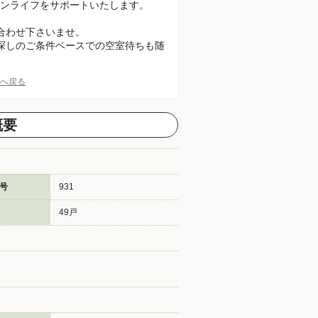
ンライフをサポートいたします。
合わせ下さいませ。
探しのご条件ベースでの空室待ちも随
Pへ戻る
概要
号
931
49戸