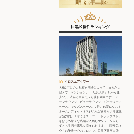
目黒区物件ランキング
クロスエアタワー
大橋1丁目の大規模再開発によって生まれた大
型タワーマンション。 『池尻大橋』駅から徒
歩5分。渋谷と中目黒へも徒歩圏内です。 ガー
デンラウンジ、ビューラウンジ、パーティース
ペース、キッズスペース、6階と39階にゲスト
ルーム、フィットネスジムなど多彩な共用施設
が魅力的。 1階にはスーパー、ドラッグストア
をはじめ様々な店舗が入居しマンションから出
ずとも生活必需品を揃えられます。 9階部分は
公共の施設中心のフロアで、目黒区役所出張