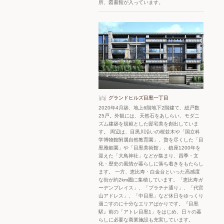
所、図書館が入っています。
グランドヒルズ目黒一丁目
2020年4月築、地上6階地下2階建て、総戸数
25戸。外観には、天然石をあしらい、モダニ
ズム建築を規範とした邸宅美を創出していま
す。 周辺は、目黒川沿いの桜並木や「国立科
学博物館附属自然教育園」、贅を尽くした「目
黒雅叙園」や「目黒美術館」、鎮座1200年を
迎えた「大鳥神社」などが集まり、四季・文
化・歴史の風情が暮らしに落ち着きをもたらし
ます。 一方、恵比寿・白金台といった高感度
な街が約2km圏に集積しています。「恵比寿ガ
ーデンプレイス」、「プラチナ通り」、「代官
山アドレス」、「中目黒」など休日をゆっくり
過ごすのに十分なエリアばかりです。『目黒
駅』前の「アトレ目黒1」をはじめ、日々の暮
らしに必要な商業施設も充実しています。