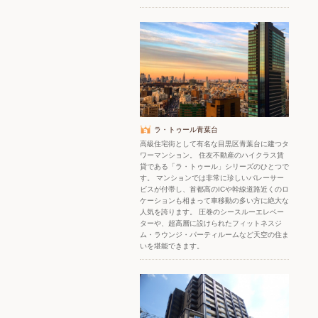
ラ・トゥール青葉台
高級住宅街として有名な目黒区青葉台に建つタ
ワーマンション。 住友不動産のハイクラス賃
貸である「ラ・トゥール」シリーズのひとつで
す。 マンションでは非常に珍しいバレーサー
ビスが付帯し、首都高のICや幹線道路近くのロ
ケーションも相まって車移動の多い方に絶大な
人気を誇ります。 圧巻のシースルーエレベー
ターや、超高層に設けられたフィットネスジ
ム・ラウンジ・パーティルームなど天空の住ま
いを堪能できます。