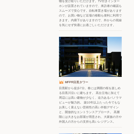
物を受け取りいただけます。TV付きインター
ホンが設置されていますので、来訪者の確認も
スムーズで安心です。自転車置き場があります
ので、お買い物など近場の移動も便利に利用で
きます。内廊下がありますので、外からの視線
を気にせず快適にお過ごしいただけます。
MFPR目黒タワー
目黒駅から徒歩7分。春には満開の桜を楽しめ
る目黒川沿いに建ちます。 高台立地に加えて
周辺には高い建物が少なく、迫力あるパノラマ
ビューが魅力的。 築10年以上たった今でもな
お美しく衰えない芸術性の高い外観デザイン
と、開放的なエントランスアプローチ。 高層
階には大きなお部屋が用意され、大家族の方や
外国人の方からの支持も高いレジデンス。