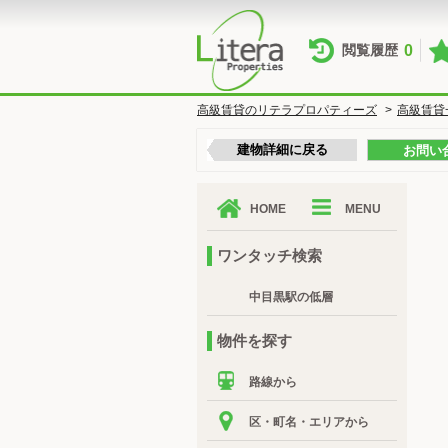
0
閲覧履歴
高級賃貸のリテラプロパティーズ
>
高級賃貸
建物詳細に戻る
お問い
HOME
MENU
ワンタッチ検索
中目黒駅の低層
物件を探す
路線から
区・町名・エリアから