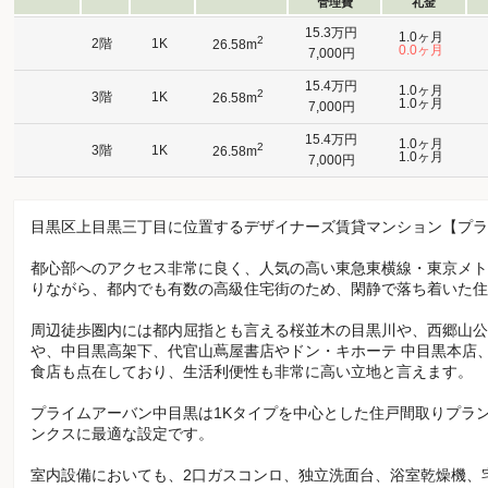
管理費
礼金
15.3万円
1.0ヶ月
2
2階
1K
26.58m
0.0ヶ月
7,000円
15.4万円
1.0ヶ月
2
3階
1K
26.58m
1.0ヶ月
7,000円
15.4万円
1.0ヶ月
2
3階
1K
26.58m
1.0ヶ月
7,000円
目黒区上目黒三丁目に位置するデザイナーズ賃貸マンション【プラ
都心部へのアクセス非常に良く、人気の高い東急東横線・東京メト
りながら、都内でも有数の高級住宅街のため、閑静で落ち着いた住
周辺徒歩圏内には都内屈指とも言える桜並木の目黒川や、西郷山公
や、中目黒高架下、代官山蔦屋書店やドン・キホーテ 中目黒本店
食店も点在しており、生活利便性も非常に高い立地と言えます。
プライムアーバン中目黒は1Kタイプを中心とした住戸間取りプラ
ンクスに最適な設定です。
室内設備においても、2口ガスコンロ、独立洗面台、浴室乾燥機、