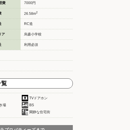
理費
7000円
2
積
26.58m
造
RC造
リア
烏森小学校
社
利用必須
一覧
TVドアホン
き場
BS
閑静な住宅街
テラプロパティーズまで