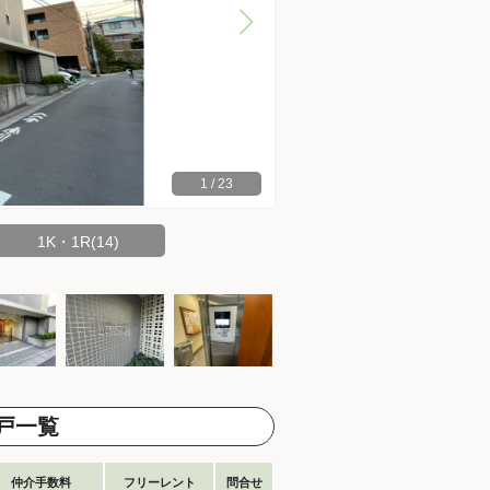
1
/
23
1K・1R(14)
戸一覧
仲介手数料
フリーレント
問合せ