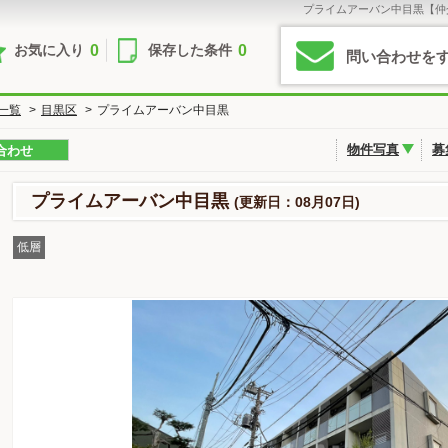
プライムアーバン中目黒【仲
0
0
お気に入り
保存した条件
問い合わせを
一覧
>
目黒区
>
プライムアーバン中目黒
物件写真
募
合わせ
プライムアーバン中目黒
(更新日：08月07日)
低層