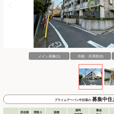
メイン画像(1)
外観・共用部(8)
募集中住
プライムアーバン中目黒の
賃料
敷金
所在階
間取り
面積