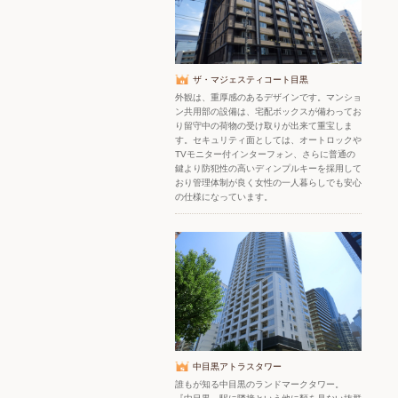
ザ・マジェスティコート目黒
外観は、重厚感のあるデザインです。マンショ
ン共用部の設備は、宅配ボックスが備わってお
り留守中の荷物の受け取りが出来て重宝しま
す。セキュリティ面としては、オートロックや
TVモニター付インターフォン、さらに普通の
鍵より防犯性の高いディンプルキーを採用して
おり管理体制が良く女性の一人暮らしでも安心
の仕様になっています。
中目黒アトラスタワー
誰もが知る中目黒のランドマークタワー。