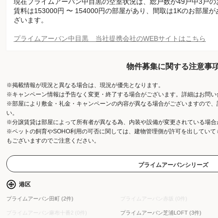
現在プライムアーバン中目黒の空室状況は、総戸数が49戸中3戸
賃料は153000円 〜 154000円の部屋があり、間取は1Kのお部屋
ざいます。
プライムアーバン中目黒 当社提携会社のWEBサイトはこちら
物件募集に関する注意事
※掲載情報が現況と異なる場合は、現況が優先となります。
※キャンペーン情報は予告なく変更・終了する場合がございます。詳細はお問い
※部屋により敷金・礼金・キャンペーンの内容が異なる場合がございますので、
い。
※分譲賃貸は部屋によって所有者が異なる為、内装や設備が変更されている場合
※ペットの飼育やSOHO利用の可否に関しては、建物管理側が許可を出してい
もございますのでご注意ください。
プライムアーバンシリーズ
港区
プライムアーバン田町 (2件)
プライムアーバン赤坂 (0件)
プライムアーバン麻布十番2 (0件)
プライムアーバン芝浦LOFT (3件)