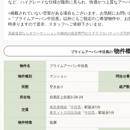
など、ハイグレードな仕様が随所に見られ、快適かつ上質なアーバ
○掲載されていない空室がある場合もございます。お気軽にお問い
○『プライムアーバン中目黒』以外にもご指定のご希望物件や、お
時承りますので是非、スタッフへご依頼下さいませ。
高級賃貸ならタワーマンションや都内の賃貸専門のリテラプロパティーズTO
物件
プライムアーバン中目黒の
物件名
プライムアーバン中目黒
物件種別
マンション
問合せ番
状態
空きあり
総戸数
所在地
目黒区上目黒3-28-24
東急東横線
「
中目黒
」駅徒歩
5
分
交通
東京メトロ日比谷線
「
中目黒
」駅徒歩
5
分
物件特徴
低層