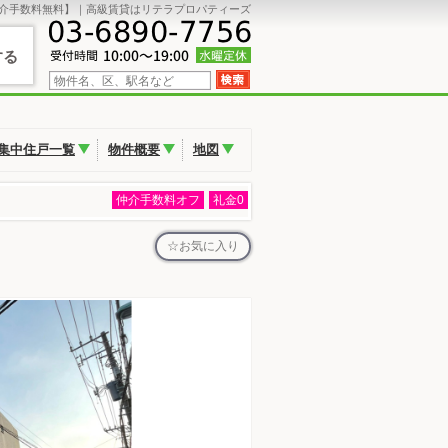
介手数料無料】｜高級賃貸はリテラプロパティーズ
する
集中住戸一覧
物件概要
地図
仲介手数料オフ
礼金0
お気に入り