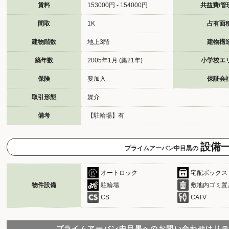
賃料
153000円 - 154000円
共益費/管
間取
1K
占有面
建物階数
地上3階
建物構
築年数
2005年1月 (築21年)
小学校エ
保険
要加入
保証会
取引形態
媒介
備考
【駐輪場】有
設備
プライムアーバン中目黒の
オートロック
宅配ボックス
物件設備
駐輪場
敷地内ゴミ置
CS
CATV
プライムアーバン中目黒へのお問い合わせは
リ