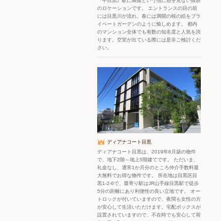
『中目黒』駅に隣接という他に類を見ない抜群
のロケーションです。 エントランスの目の前
には目黒川が流れ、春には満開の桜の絵をプラ
イベートガーデンのように愉しめます。 都内
のマンション全体でも有数の知名度と人気を誇
ります。空室が出ている際には是非ご検討くだ
さい。
ディアナコート目黒
ディアナコート目黒は、2019年8月築の物件
で、地下2階～地上5階建てです。 ただいま、
礼金なし、通常1か月分のところ仲介手数料最
大無料でお得な物件です。 所在地は目黒区目
黒1-2-6で、最寄り駅はJR山手線目黒駅で徒歩
5分の距離にあり利便性の良い立地です。 オー
トロックが付いていますので、夜間も女性の方
が安心して生活いただけます。宅配ボックスが
設置されていますので、不在時でも安心して荷