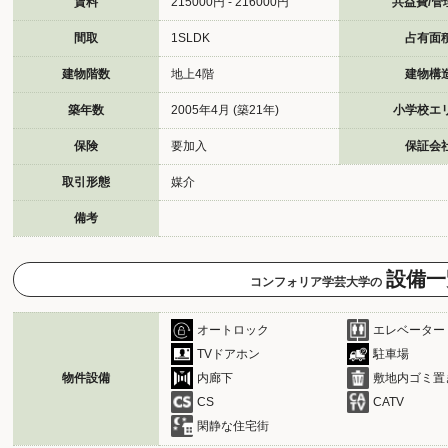
賃料
215000円 - 216000円
共益費/管
間取
1SLDK
占有面
建物階数
地上4階
建物構
築年数
2005年4月 (築21年)
小学校エ
保険
要加入
保証会
取引形態
媒介
備考
設備一
コンフォリア学芸大学の
オートロック
エレベーター
TVドアホン
駐車場
物件設備
内廊下
敷地内ゴミ置
CS
CATV
閑静な住宅街