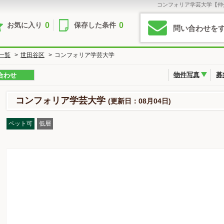
コンフォリア学芸大学【仲
0
0
お気に入り
保存した条件
問い合わせを
一覧
>
世田谷区
>
コンフォリア学芸大学
物件写真
募
合わせ
コンフォリア学芸大学
(更新日：08月04日)
ペット可
低層