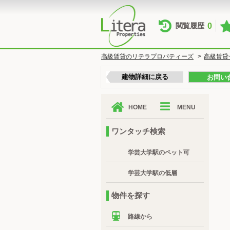
0
閲覧履歴
高級賃貸のリテラプロパティーズ
>
高級賃貸
建物詳細に戻る
お問い
HOME
MENU
ワンタッチ検索
学芸大学駅のペット可
学芸大学駅の低層
物件を探す
路線から