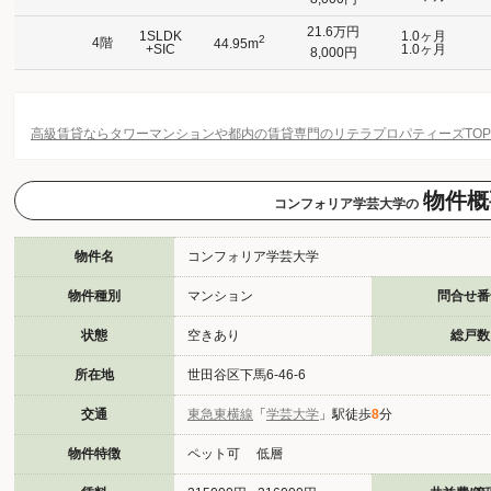
21.6万円
1SLDK
1.0ヶ月
2
4階
44.95m
+SIC
1.0ヶ月
8,000円
高級賃貸ならタワーマンションや都内の賃貸専門のリテラプロパティーズTO
物件概
コンフォリア学芸大学の
物件名
コンフォリア学芸大学
物件種別
マンション
問合せ番
状態
空きあり
総戸数
所在地
世田谷区下馬6-46-6
交通
東急東横線
「
学芸大学
」駅徒歩
8
分
物件特徴
ペット可 低層