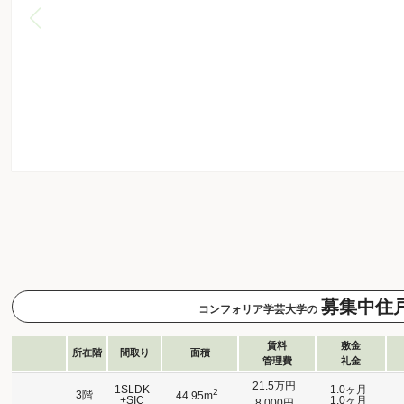
募集中住
コンフォリア学芸大学の
賃料
敷金
所在階
間取り
面積
管理費
礼金
21.5万円
1SLDK
1.0ヶ月
2
3階
44.95m
+SIC
1.0ヶ月
8,000円