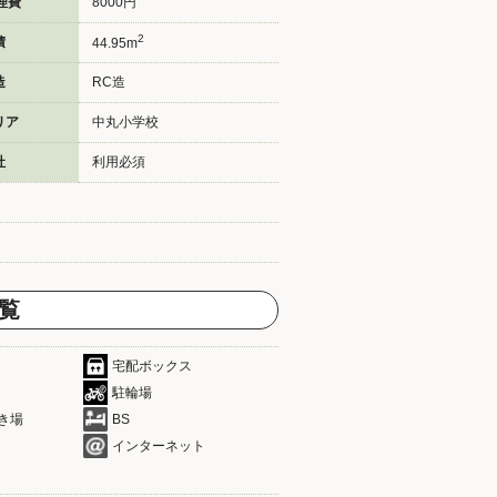
理費
8000円
2
積
44.95m
造
RC造
リア
中丸小学校
社
利用必須
覧
宅配ボックス
駐輪場
き場
BS
インターネット