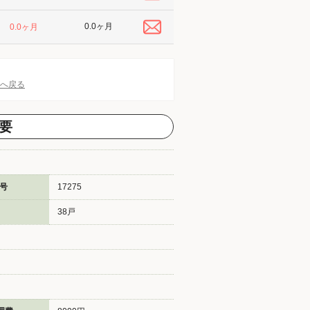
0.0ヶ月
0.0ヶ月
Pへ戻る
要
号
17275
38戸