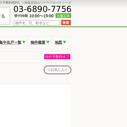
介手数料無料】｜高級賃貸はリテラプロパティーズ
する
集中住戸一覧
物件概要
地図
仲介手数料オフ
お気に入り