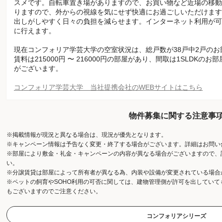
スメです。自転車置き場がありますので、お買い物など近場の移動
りますので、外からの視線を気にせず快適にお過ごしいただけます
出しがしやすく日々の負担を減らせます。インターネット利用が可
に行えます。
現在コンフォリア学芸大学の空室状況は、総戸数が38戸中2戸の
賃料は215000円 〜 216000円の部屋があり、間取は1SLDKのお
がございます。
コンフォリア学芸大学 当社提携会社のWEBサイトはこちら
物件募集に関する注意事
※掲載情報が現況と異なる場合は、現況が優先となります。
※キャンペーン情報は予告なく変更・終了する場合がございます。詳細はお問い
※部屋により敷金・礼金・キャンペーンの内容が異なる場合がございますので、
い。
※分譲賃貸は部屋によって所有者が異なる為、内装や設備が変更されている場合
※ペットの飼育やSOHO利用の可否に関しては、建物管理側が許可を出してい
もございますのでご注意ください。
コンフォリアシリーズ