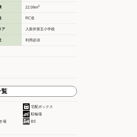
2
積
22.09m
造
RC造
リア
入新井第五小学校
社
利用必須
一覧
宅配ボックス
駐輪場
き場
BS