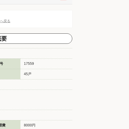
Pへ戻る
概要
号
17559
45戸
理費
8000円