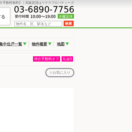
介手数料無料】｜高級賃貸はリテラプロパティーズ
する
集中住戸一覧
物件概要
地図
仲介手数料オフ
礼金0
お気に入り