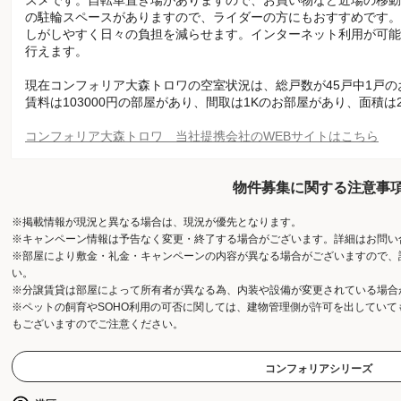
の駐輪スペースがありますので、ライダーの方にもおすすめです。
しがしやすく日々の負担を減らせます。インターネット利用が可能
行えます。
現在コンフォリア大森トロワの空室状況は、総戸数が45戸中1戸
賃料は103000円の部屋があり、間取は1Kのお部屋があり、面積は
コンフォリア大森トロワ 当社提携会社のWEBサイトはこちら
物件募集に関する注意事
※掲載情報が現況と異なる場合は、現況が優先となります。
※キャンペーン情報は予告なく変更・終了する場合がございます。詳細はお問い
※部屋により敷金・礼金・キャンペーンの内容が異なる場合がございますので、
い。
※分譲賃貸は部屋によって所有者が異なる為、内装や設備が変更されている場合
※ペットの飼育やSOHO利用の可否に関しては、建物管理側が許可を出してい
もございますのでご注意ください。
コンフォリアシリーズ