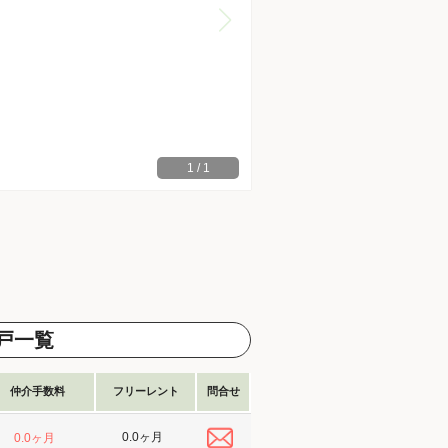
1
/
1
戸一覧
仲介手数料
フリーレント
問合せ
0.0ヶ月
0.0ヶ月