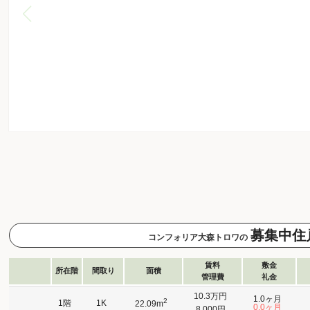
募集中住
コンフォリア大森トロワの
賃料
敷金
所在階
間取り
面積
管理費
礼金
10.3万円
1.0ヶ月
2
1階
1K
22.09m
0.0ヶ月
8,000円