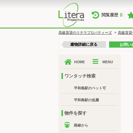
0
閲覧履歴
高級賃貸のリテラプロパティーズ
>
高級賃貸
建物詳細に戻る
お問い
HOME
MENU
ワンタッチ検索
平和島駅のペット可
平和島駅の低層
物件を探す
路線から