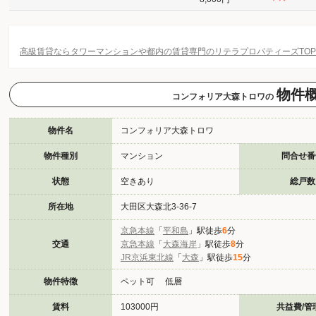
高級賃貸ならタワーマンションや都内の賃貸専門のリテラプロパティーズTO
物件
コンフォリア大森トロワの
物件名
コンフォリア大森トロワ
物件種別
マンション
問合せ番
状態
空きあり
総戸数
所在地
大田区大森北3-36-7
京急本線
「
平和島
」駅徒歩
6
分
交通
京急本線
「
大森海岸
」駅徒歩
8
分
JR京浜東北線
「
大森
」駅徒歩
15
分
物件特徴
ペット可 低層
賃料
103000円
共益費/管