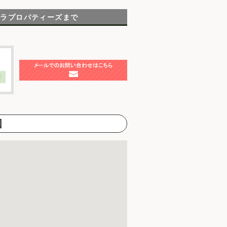
テラプロパティーズまで
】
図