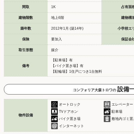
間取
1K
占有面
建物階数
地上6階
建物構
築年数
2012年1月 (築14年)
小学校エ
保険
要加入
保証会
取引形態
媒介
【駐車場】有
備考
【バイク置き場】有
【駐輪場】1住戸につき1台無料
設備
コンフォリア大森トロワの
オートロック
エレベーター
TVドアホン
駐車場
物件設備
バイク置き場
敷地内ゴミ置
インターネット