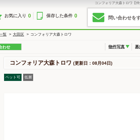
コンフォリア大森トロワ【仲
0
0
お気に入り
保存した条件
問い合わせを
一覧
>
大田区
>
コンフォリア大森トロワ
物件写真
募
合わせ
コンフォリア大森トロワ
(更新日：08月04日)
ペット可
低層