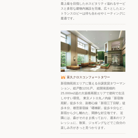
最上級を目指したホスピタリティ溢れるサービ
スと多彩な建物内施設を完備。広々としたエン
トランスロビーは待ち合わせやミーティングに
最適です。
富久クロスコンフォートタワー
新宿御苑前エリアに聳える分譲賃貸タワーマン
ション。総戸数1231戸。 総開発面積約
25,000m2超の大規模再開エリアで便利で生活
しやすい環境。 東京メトロ丸ノ内線「新宿御
苑駅」徒歩５分、副都心線「新宿三丁目駅」徒
歩８分、都営新宿線「曙橋駅」徒歩９分など、
新宿から少し離れた、閑静な好立地です。 近
隣には、森がそのまま残っており、週末のリフ
レッシュに、散策、ジョギングなどでご自分の
楽しみ方がきっと見つかります。