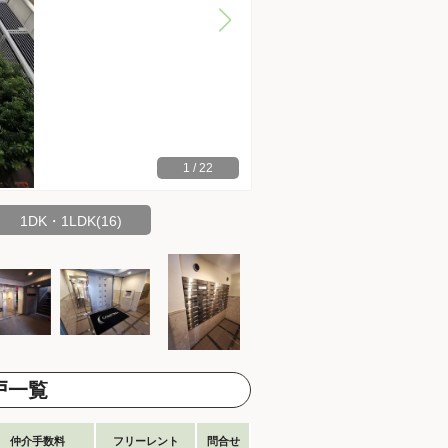
1
/
22
1DK・1LDK(16)
戸一覧
仲介手数料
フリーレント
問合せ