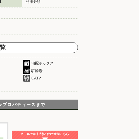
社
利用必須
覧
宅配ボックス
駐輪場
CATV
ラプロパティーズまで