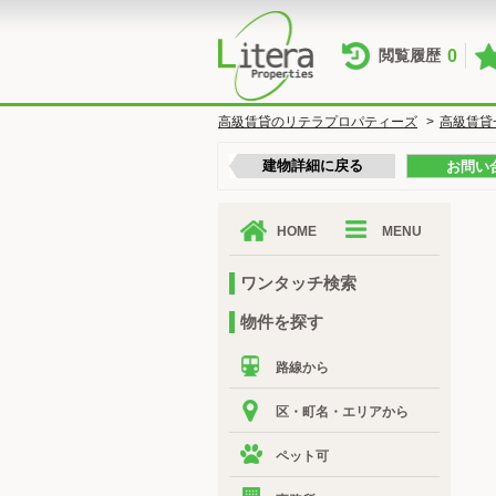
0
閲覧履歴
高級賃貸のリテラプロパティーズ
>
高級賃貸
建物詳細に戻る
お問い
HOME
MENU
ワンタッチ検索
物件を探す
路線から
区・町名・エリアから
ペット可