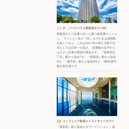
ザ・パークハウス西新宿タワー60
西新宿の十二社通り沿いに建つ超高層マンショ
ン。 マンション名の『60』はそのまま総階数
を表しており、これは2017年の竣工当時で住
宅としては日本一の高さ。 高層階の住戸から
はまさに圧巻の眺望が望めます。 『西新宿五
丁目』駅から徒歩7分、『西新宿』駅から徒歩
9分、『都庁前』駅から徒歩8分と、3駅利用可
能な高立地です。
コンフォリア新宿イーストサイドタワー
『東新宿』駅に直結のタワーマンション。 新