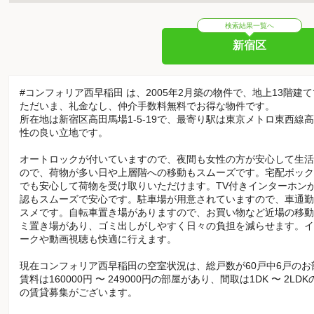
検索結果一覧へ
新宿区
#コンフォリア西早稲田 は、2005年2月築の物件で、地上13階建
ただいま、礼金なし、仲介手数料無料でお得な物件です。
所在地は新宿区高田馬場1-5-19で、最寄り駅は東京メトロ東西線
性の良い立地です。
オートロックが付いていますので、夜間も女性の方が安心して生活
ので、荷物が多い日や上層階への移動もスムーズです。宅配ボック
でも安心して荷物を受け取りいただけます。TV付きインターホン
認もスムーズで安心です。駐車場が用意されていますので、車通勤
スメです。自転車置き場がありますので、お買い物など近場の移動
ミ置き場があり、ゴミ出しがしやすく日々の負担を減らせます。イ
ークや動画視聴も快適に行えます。
現在コンフォリア西早稲田の空室状況は、総戸数が60戸中6戸の
賃料は160000円 〜 249000円の部屋があり、間取は1DK 〜 2L
の賃貸募集がございます。