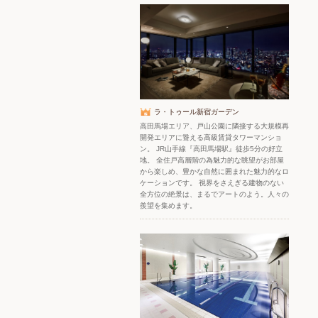
ラ・トゥール新宿ガーデン
高田馬場エリア、戸山公園に隣接する大規模再
開発エリアに聳える高級賃貸タワーマンショ
ン。 JR山手線『高田馬場駅』徒歩5分の好立
地。 全住戸高層階の為魅力的な眺望がお部屋
から楽しめ、豊かな自然に囲まれた魅力的なロ
ケーションです。 視界をさえぎる建物のない
全方位の絶景は、まるでアートのよう。人々の
羨望を集めます。