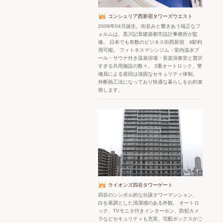
コンシェリア西新宿タワーズウエスト
2008年04月誕生。街並みと響きあう端正なフ
ォルムは、黒川記章建築都市設計事務所が監
修。 日本でも有数のビジネス街西新宿、4駅利
用可能。 フィトネスマシンジム・室内温水プ
ール・サウナ付き温泉浴場・音楽演奏室と贅沢
すぎる共用施設の数々。 3重オートロック、警
備員による巡回は強固なセキュリティ体制。
外断熱工法になっており快適な暮らしをお約束
致します。
ライオンズ四谷タワーゲート
四谷のシンボル的な分譲タワーマンション。
白を基調とした清潔感のある外観。 オートロ
ック、TVモニタ付きインターホン、防犯カメ
ラなどセキュリティも充実。宅配ボックスがご