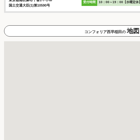
東京都港区麻布十番1-7-1-6F
受付時間
10：00～19：00【水曜定休
国土交通大臣(1)第10590号
地図
コンフォリア西早稲田の