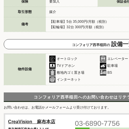
保険
要加入
保証会
取引形態
媒介
【駐車場】5台 35,000円/月額（税別）
備考
【駐輪場】32台 300円/月額（税別）
設備一
コンフォリア西早稲田の
オートロック
エレベーター
TVドアホン
駐車場
物件設備
敷地内ゴミ置き場
BS
インターネット
コンフォリア西早稲田へのお問い合わせは
リテ
お問い合わせは、お電話かメールフォームより受け付けております。
03-6890-7756
CreaVision 麻布本店