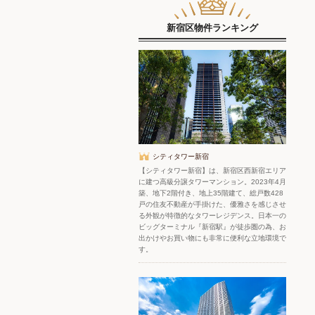
新宿区物件ランキング
シティタワー新宿
【シティタワー新宿】は、新宿区西新宿エリア
に建つ高級分譲タワーマンション。2023年4月
築、地下2階付き、地上35階建て、総戸数428
戸の住友不動産が手掛けた、優雅さを感じさせ
る外観が特徴的なタワーレジデンス。日本一の
ビッグターミナル『新宿駅』が徒歩圏の為、お
出かけやお買い物にも非常に便利な立地環境で
す。