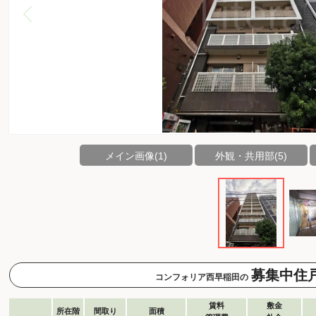
メイン画像(1)
外観・共用部(5)
募集中住
コンフォリア西早稲田の
賃料
敷金
所在階
間取り
面積