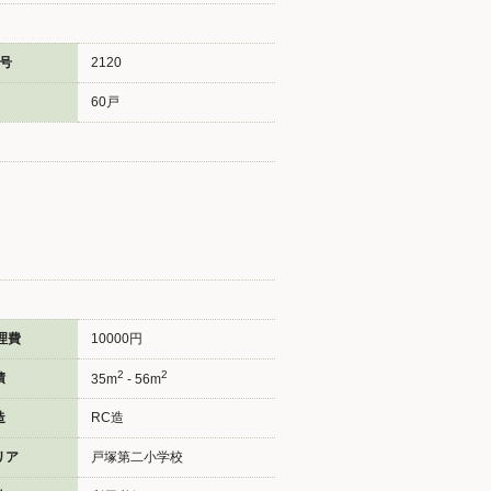
号
2120
60戸
理費
10000円
2
2
積
35m
- 56m
造
RC造
リア
戸塚第二小学校