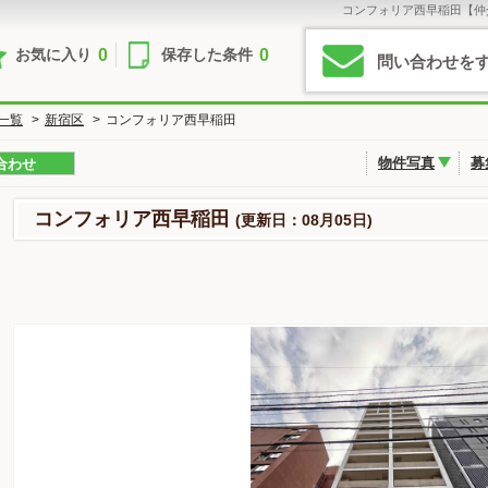
コンフォリア西早稲田【仲
0
0
お気に入り
保存した条件
問い合わせを
一覧
>
新宿区
>
コンフォリア西早稲田
物件写真
募
合わせ
コンフォリア西早稲田
(更新日：08月05日)