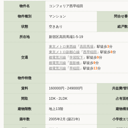
物件名
コンフォリア西早稲田
物件種別
マンション
問合せ番
状態
空きあり
総戸数
所在地
新宿区高田馬場1-5-19
東京メトロ東西線
「
高田馬場
」駅徒歩
3
分
東京メトロ副都心線
「
西早稲田
」駅徒歩
8
分
交通
都電荒川線
「
学習院下
」駅徒歩
9
分
都電荒川線
「
面影橋
」駅徒歩
9
分
都電荒川線
「
早稲田
」駅徒歩
13
分
物件特徴
賃料
160000円 - 249000円
共益費/管
間取
1DK - 2LDK
占有面
建物階数
地上13階
建物構
築年数
2005年2月 (築21年)
小学校エ