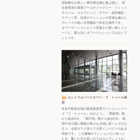
宿副都心の美しい摩天楼を眺む最上階に、 居
住者専用の展望プールやジャグジー・フィット
ネスジム・ゴルフレンジ・サウナ・温浴施設・
ラウンジ等、従来のマンションの常識を越えた
グレードの高い共用施設で有名な物件です。
タワーマンションという言葉から思い描くイメ
ージに、最も近いタワーマンションではないで
しょうか。
セントラルパークタワー・ラ・トゥール新
宿
住友不動産企画の超高級賃貸マンションシリー
ズ『ラ・トゥール』のひとつ。 『西新宿』駅
から徒歩6分、『都庁前』駅から徒歩5分。 新
宿中央公園に隣接の希少な立地に堂々とそびえ
立つ、全面ガラス張りで大変インパクトのある
外観です。 この建物がマンションだと知った
とき、驚いた方が多いのではないでしょうか。