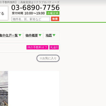
介手数料無料】｜高級賃貸はリテラプロパティーズ
する
集中住戸一覧
物件概要
地図
仲介手数料オフ
礼金0
お気に入り