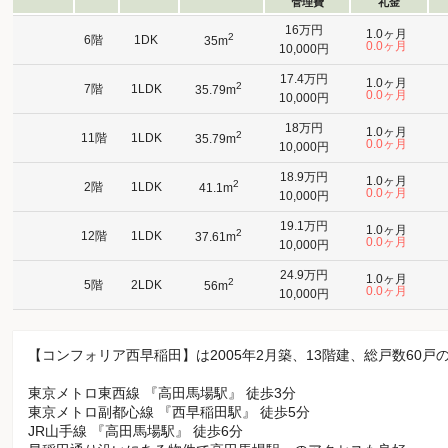
管理費
礼金
16万円
1.0ヶ月
2
6階
1DK
35m
0.0ヶ月
10,000円
17.4万円
1.0ヶ月
2
7階
1LDK
35.79m
0.0ヶ月
10,000円
18万円
1.0ヶ月
2
11階
1LDK
35.79m
0.0ヶ月
10,000円
18.9万円
1.0ヶ月
2
2階
1LDK
41.1m
0.0ヶ月
10,000円
19.1万円
1.0ヶ月
2
12階
1LDK
37.61m
0.0ヶ月
10,000円
24.9万円
1.0ヶ月
2
5階
2LDK
56m
0.0ヶ月
10,000円
【コンフォリア西早稲田】は2005年2月築、13階建、総戸数60
東京メトロ東西線 『高田馬場駅』 徒歩3分
東京メトロ副都心線 『西早稲田駅』 徒歩5分
JR山手線 『高田馬場駅』 徒歩6分