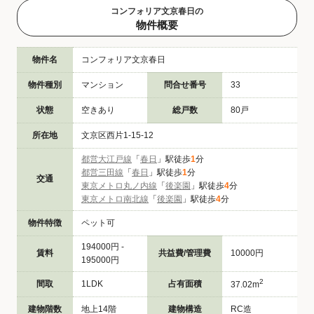
コンフォリア文京春日の
物件概要
物件名
コンフォリア文京春日
物件種別
マンション
問合せ番号
33
状態
空きあり
総戸数
80戸
所在地
文京区西片1-15-12
都営大江戸線
「
春日
」駅徒歩
1
分
都営三田線
「
春日
」駅徒歩
1
分
交通
東京メトロ丸ノ内線
「
後楽園
」駅徒歩
4
分
東京メトロ南北線
「
後楽園
」駅徒歩
4
分
物件特徴
ペット可
194000円 -
賃料
共益費/管理費
10000円
195000円
2
間取
1LDK
占有面積
37.02m
建物階数
地上14階
建物構造
RC造