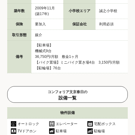
2009年11月
築年数
小学校エリア
誠之小学校
(築17年)
保険
要加入
保証会社
利用必須
取引形態
媒介
【駐車場】
機械式9台
備考
36,750円/月額 敷金1ヶ月
【バイク置場】ミニバイク置き場4台 3,150円/月額
【駐輪場】76台
コンフォリア文京春日の
設備一覧
物件設備
オートロック
エレベーター
宅配ボックス
TVドアホン
駐車場
駐輪場