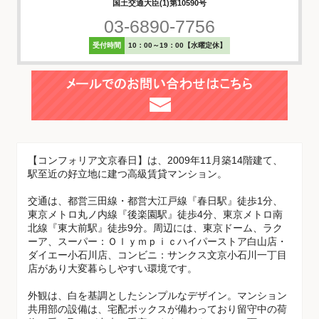
国土交通大臣(1)第10590号
03-6890-7756
受付時間
10：00～19：00【水曜定休】
【コンフォリア文京春日】は、2009年11月築14階建て、
駅至近の好立地に建つ高級賃貸マンション。
交通は、都営三田線・都営大江戸線『春日駅』徒歩1分、
東京メトロ丸ノ内線『後楽園駅』徒歩4分、東京メトロ南
北線『東大前駅』徒歩9分。周辺には、東京ドーム、ラク
ーア、スーパー：Ｏｌｙｍｐｉｃハイパーストア白山店・
ダイエー小石川店、コンビニ：サンクス文京小石川一丁目
店があり大変暮らしやすい環境です。
外観は、白を基調としたシンプルなデザイン。マンション
共用部の設備は、宅配ボックスが備わっており留守中の荷