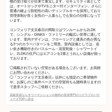
物の受け取りが出来て重宝します。セキュリティ面として
は、オートロックやTVモニター付インターフォン、さらに
普通の鍵より防犯性の高いディンプルキーを採用しており
管理体制が良く女性の一人暮らしでも安心の仕様になって
います。
コンフォリア文京春日の間取りはワンルームから2LDK
で、シングル・DINKS・ファミリーの幅広い世帯に適して
います。室内デザインは、フローリングと建具の色が異な
る3つのカラーパターンをご用意。室内設備としては、追
い炊き機能付きのバスルーム・浴室乾燥・シャワートイ
レ、2LDKの住戸にはエアコンを2基とうれしい設備が揃っ
ております。
◯掲載されていない空室がある場合もございます。お気軽
にお問い合わせください。
◯『コンフォリア文京春日』以外にも指定のご希望物件
や、お探しのご条件ベースでの空室待ちも随時承りますの
で是非スタッフへご依頼ください。
高級賃貸ならタワーマンションや都内の賃貸専門のリテラプロパテ
ィーズTOPへ戻る