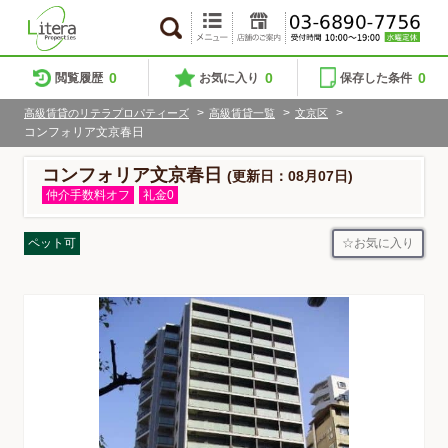
0
0
0
閲覧履歴
お気に入り
保存した条件
>
>
>
高級賃貸のリテラプロパティーズ
高級賃貸一覧
文京区
コンフォリア文京春日
コンフォリア文京春日
(更新日：08月07日)
仲介手数料オフ
礼金0
お気に入り
ペット可