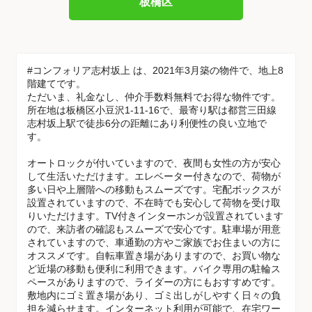
板橋区
#コンフォリア志村坂上 は、2021年3月築の物件で、地上8
階建てです。
ただいま、礼金なし、仲介手数料無料でお得な物件です。
所在地は板橋区小豆沢1-11-16で、最寄り駅は都営三田線
志村坂上駅で徒歩6分の距離にあり利便性の良い立地で
す。
オートロックが付いていますので、夜間も女性の方が安心
して生活いただけます。エレベーター付きなので、荷物が
多い日や上層階への移動もスムーズです。宅配ボックスが
設置されていますので、不在時でも安心して荷物を受け取
りいただけます。TV付きインターホンが設置されています
ので、来訪者の確認もスムーズで安心です。駐車場が用意
されていますので、車通勤の方やご家族でお住まいの方に
オススメです。自転車置き場がありますので、お買い物な
ど近場の移動も便利に利用できます。バイク専用の駐輪ス
ペースがありますので、ライダーの方にもおすすめです。
敷地内にゴミ置き場があり、ゴミ出しがしやすく日々の負
担を減らせます。インターネット利用が可能で、在宅ワー