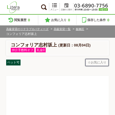
0
0
0
閲覧履歴
お気に入り
保存した条件
>
>
>
高級賃貸のリテラプロパティーズ
高級賃貸一覧
板橋区
コンフォリア志村坂上
コンフォリア志村坂上
(更新日：08月04日)
仲介手数料オフ
礼金0
お気に入り
ペット可