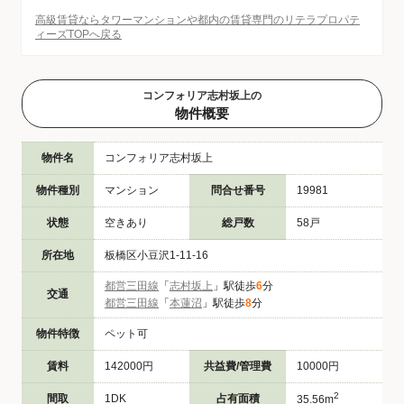
高級賃貸ならタワーマンションや都内の賃貸専門のリテラプロパテ
ィーズTOPへ戻る
コンフォリア志村坂上の
物件概要
物件名
コンフォリア志村坂上
物件種別
マンション
問合せ番号
19981
状態
空きあり
総戸数
58戸
所在地
板橋区小豆沢1-11-16
都営三田線
「
志村坂上
」駅徒歩
6
分
交通
都営三田線
「
本蓮沼
」駅徒歩
8
分
物件特徴
ペット可
賃料
142000円
共益費/管理費
10000円
2
間取
1DK
占有面積
35.56m