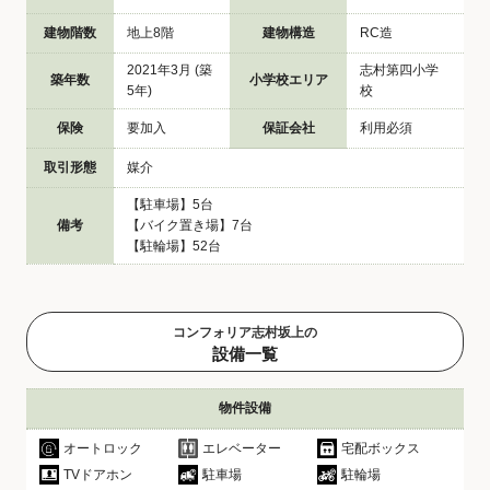
建物階数
地上8階
建物構造
RC造
2021年3月 (築
志村第四小学
築年数
小学校エリア
5年)
校
保険
要加入
保証会社
利用必須
取引形態
媒介
【駐車場】5台
備考
【バイク置き場】7台
【駐輪場】52台
コンフォリア志村坂上の
設備一覧
物件設備
オートロック
エレベーター
宅配ボックス
TVドアホン
駐車場
駐輪場